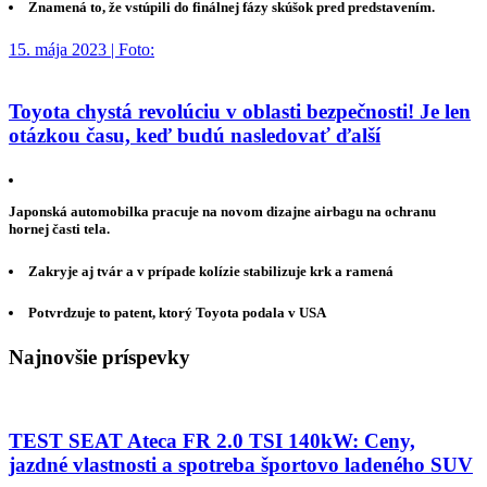
Znamená to, že vstúpili do finálnej fázy skúšok pred predstavením.
15. mája 2023 | Foto:
Toyota chystá revolúciu v oblasti bezpečnosti! Je len
otázkou času, keď budú nasledovať ďalší
Japonská automobilka pracuje na novom dizajne airbagu na ochranu
hornej časti tela.
Zakryje aj tvár a v prípade kolízie stabilizuje krk a ramená
Potvrdzuje to patent, ktorý Toyota podala v USA
Najnovšie príspevky
TEST SEAT Ateca FR 2.0 TSI 140kW: Ceny,
jazdné vlastnosti a spotreba športovo ladeného SUV