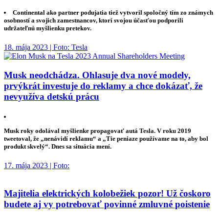
Continental ako partner podujatia tiež vytvoril spoločný tím zo známych
osobností a svojich zamestnancov, ktorí svojou účasťou podporili
udržateľnú myšlienku pretekov.
18. mája 2023 | Foto: Tesla
Musk neodchádza. Ohlasuje dva nové modely,
prvýkrát investuje do reklamy a chce dokázať, že
nevyužíva detskú prácu
Musk roky odolával myšlienke propagovať autá Tesla. V roku 2019
tweetoval, že „nenávidí reklamu“ a „Tie peniaze používame na to, aby bol
produkt skvelý“. Dnes sa situácia mení.
17. mája 2023 | Foto:
Majitelia elektrických kolobežiek pozor! Už čoskoro
budete aj vy potrebovať povinné zmluvné poistenie