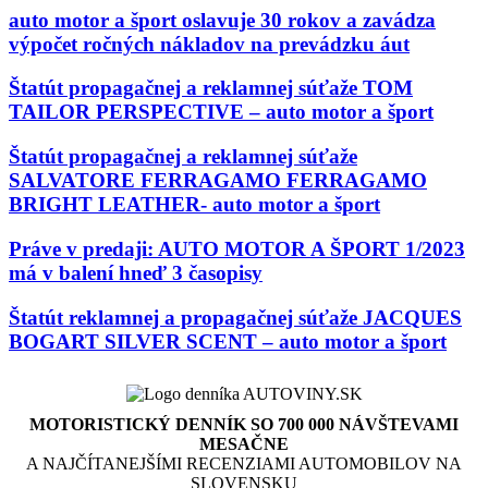
auto motor a šport oslavuje 30 rokov a zavádza
výpočet ročných nákladov na prevádzku áut
Štatút propagačnej a reklamnej súťaže TOM
TAILOR PERSPECTIVE – auto motor a šport
Štatút propagačnej a reklamnej súťaže
SALVATORE FERRAGAMO FERRAGAMO
BRIGHT LEATHER- auto motor a šport
Práve v predaji: AUTO MOTOR A ŠPORT 1/2023
má v balení hneď 3 časopisy
Štatút reklamnej a propagačnej súťaže JACQUES
BOGART SILVER SCENT – auto motor a šport
MOTORISTICKÝ DENNÍK SO 700 000 NÁVŠTEVAMI
MESAČNE
A NAJČÍTANEJŠÍMI RECENZIAMI AUTOMOBILOV NA
SLOVENSKU