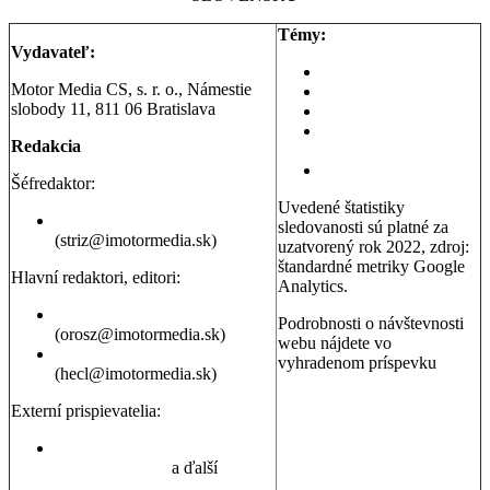
Témy:
Vydavateľ:
Aktuality a správy
Motor Media CS, s. r. o., Námestie
Testy áut
slobody 11, 811 06 Bratislava
Testy motoriek
Servisné témy a
Redakcia
poradňa
Dopravná poradňa
Šéfredaktor:
Uvedené štatistiky
Erik Stríž
sledovanosti sú platné za
(striz@imotormedia.sk)
uzatvorený rok 2022, zdroj:
štandardné metriky Google
Hlavní redaktori, editori:
Analytics.
Peter Orosz
Podrobnosti o návštevnosti
(orosz@imotormedia.sk)
webu nájdete vo
David Hecl
vyhradenom príspevku
(hecl@imotormedia.sk)
Výsledky Google Analytics:
Autoviny.sk mesačne
Externí prispievatelia:
navštevuje 685-tisíc ľudí, sú
to muži aj ženy so záujmom
Juraj Hrivnák
,
Martin Šebesta
,
o kúpu auta, cestovanie a
Martin Gašparík
a ďalší
nehnuteľnosti