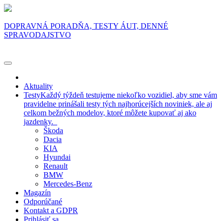
DOPRAVNÁ PORADŇA, TESTY ÁUT, DENNÉ
SPRAVODAJSTVO
Aktuality
Testy
Každý týždeň testujeme niekoľko vozidiel, aby sme vám
pravidelne prinášali testy tých najhorúcejších noviniek, ale aj
celkom bežných modelov, ktoré môžete kupovať aj ako
jazdenky.
Škoda
Dacia
KIA
Hyundai
Renault
BMW
Mercedes-Benz
Magazín
Odporúčané
Kontakt a GDPR
Prihlásiť sa