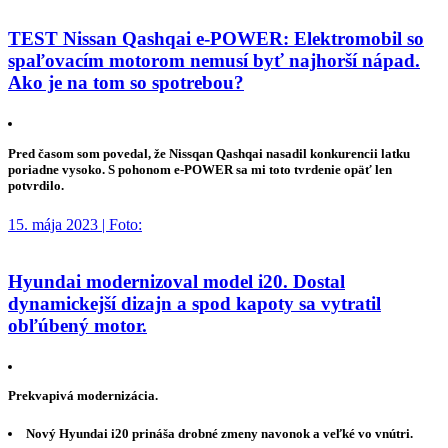
TEST Nissan Qashqai e-POWER: Elektromobil so
spaľovacím motorom nemusí byť najhorší nápad.
Ako je na tom so spotrebou?
Pred časom som povedal, že Nissqan Qashqai nasadil konkurencii latku
poriadne vysoko. S pohonom e-POWER sa mi toto tvrdenie opäť len
potvrdilo.
15. mája 2023 | Foto:
Hyundai modernizoval model i20. Dostal
dynamickejší dizajn a spod kapoty sa vytratil
obľúbený motor.
Prekvapivá modernizácia.
Nový Hyundai i20 prináša drobné zmeny navonok a veľké vo vnútri.