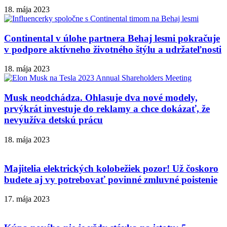
18. mája 2023
Continental v úlohe partnera Behaj lesmi pokračuje
v podpore aktívneho životného štýlu a udržateľnosti
18. mája 2023
Musk neodchádza. Ohlasuje dva nové modely,
prvýkrát investuje do reklamy a chce dokázať, že
nevyužíva detskú prácu
18. mája 2023
Majitelia elektrických kolobežiek pozor! Už čoskoro
budete aj vy potrebovať povinné zmluvné poistenie
17. mája 2023