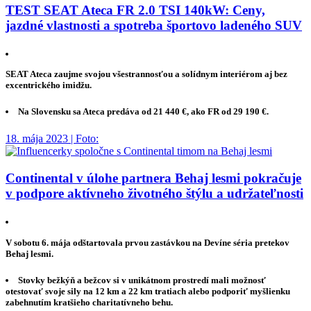
TEST SEAT Ateca FR 2.0 TSI 140kW: Ceny,
jazdné vlastnosti a spotreba športovo ladeného SUV
SEAT Ateca zaujme svojou všestrannosťou a solídnym interiérom aj bez
excentrického imidžu.
Na Slovensku sa Ateca predáva od 21 440 €, ako FR od 29 190 €.
18. mája 2023 | Foto:
Continental v úlohe partnera Behaj lesmi pokračuje
v podpore aktívneho životného štýlu a udržateľnosti
V sobotu 6. mája odštartovala prvou zastávkou na Devíne séria pretekov
Behaj lesmi.
Stovky bežkýň a bežcov si v unikátnom prostredí mali možnosť
otestovať svoje sily na 12 km a 22 km tratiach alebo podporiť myšlienku
zabehnutím kratšieho charitatívneho behu.