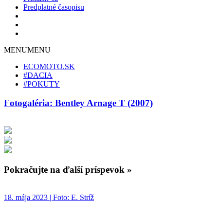
Predplatné časopisu
MENU
MENU
ECOMOTO.SK
#DACIA
#POKUTY
Fotogaléria: Bentley Arnage T (2007)
Pokračujte na ďalší príspevok »
18. mája 2023 | Foto: E. Stríž