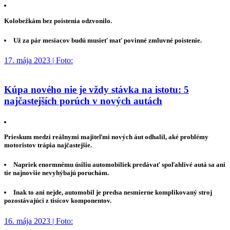
Kolobežkám bez poistenia odzvonilo.
Už za pár mesiacov budú musieť mať povinné zmluvné poistenie.
17. mája 2023 | Foto:
Kúpa nového nie je vždy stávka na istotu: 5
najčastejších porúch v nových autách
Prieskum medzi reálnymi majiteľmi nových áut odhalil, aké problémy
motoristov trápia najčastejšie.
Napriek enormnému úsiliu automobiliek predávať spoľahlivé autá sa ani
tie najnovšie nevyhýbajú poruchám.
Inak to ani nejde, automobil je predsa nesmierne komplikovaný stroj
pozostávajúci z tisícov komponentov.
16. mája 2023 | Foto: