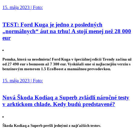
15. mája 2023 | Foto:
TEST: Ford Kuga je jedno z posledných
„normálnych“ áut na trhu! A stojí menej než 28 000
eur
Ponuka, ktorá sa neodmieta! Ford Kuga v špeciálnej edícii Trendy začína už
od 27 490 eur s bonusom až 7 300 eur. Vyskúšali sme si najlacnejšiu verziu s
benzínovým motorom 1.5 EcoBoost a manuálnou prevodovkou.
15. mája 2023 | Foto:
Nová Škoda Kodiaq a Superb zvládli náročné testy
v arktickom chlade. Kedy budú predstavené?
Škoda Kodiaq a Superb prešli jednými z najťažších testov.