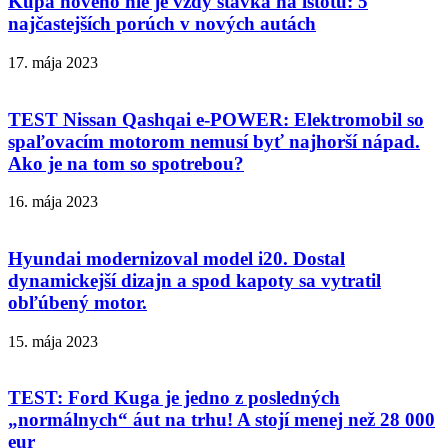
Kúpa nového nie je vždy stávka na istotu: 5
najčastejších porúch v nových autách
17. mája 2023
TEST Nissan Qashqai e-POWER: Elektromobil so
spaľovacím motorom nemusí byť najhorší nápad.
Ako je na tom so spotrebou?
16. mája 2023
Hyundai modernizoval model i20. Dostal
dynamickejší dizajn a spod kapoty sa vytratil
obľúbený motor.
15. mája 2023
TEST: Ford Kuga je jedno z posledných
„normálnych“ áut na trhu! A stojí menej než 28 000
eur