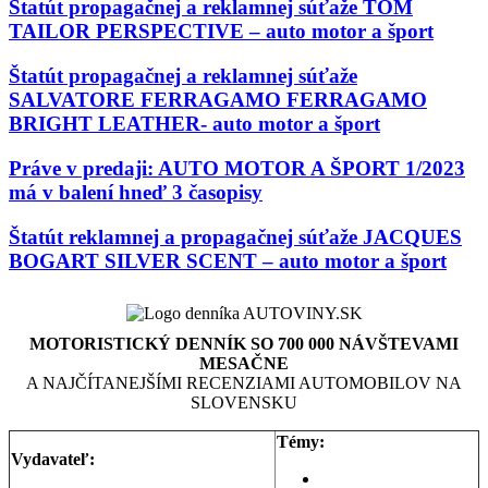
Štatút propagačnej a reklamnej súťaže TOM
TAILOR PERSPECTIVE – auto motor a šport
Štatút propagačnej a reklamnej súťaže
SALVATORE FERRAGAMO FERRAGAMO
BRIGHT LEATHER- auto motor a šport
Práve v predaji: AUTO MOTOR A ŠPORT 1/2023
má v balení hneď 3 časopisy
Štatút reklamnej a propagačnej súťaže JACQUES
BOGART SILVER SCENT – auto motor a šport
MOTORISTICKÝ DENNÍK SO 700 000 NÁVŠTEVAMI
MESAČNE
A NAJČÍTANEJŠÍMI RECENZIAMI AUTOMOBILOV NA
SLOVENSKU
Témy:
Vydavateľ:
Aktuality a správy