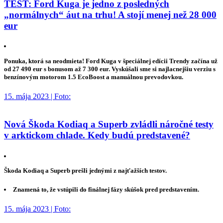
TEST: Ford Kuga je jedno z posledných
„normálnych“ áut na trhu! A stojí menej než 28 000
eur
Ponuka, ktorá sa neodmieta! Ford Kuga v špeciálnej edícii Trendy začína už
od 27 490 eur s bonusom až 7 300 eur. Vyskúšali sme si najlacnejšiu verziu s
benzínovým motorom 1.5 EcoBoost a manuálnou prevodovkou.
15. mája 2023 | Foto:
Nová Škoda Kodiaq a Superb zvládli náročné testy
v arktickom chlade. Kedy budú predstavené?
Škoda Kodiaq a Superb prešli jednými z najťažších testov.
Znamená to, že vstúpili do finálnej fázy skúšok pred predstavením.
15. mája 2023 | Foto: