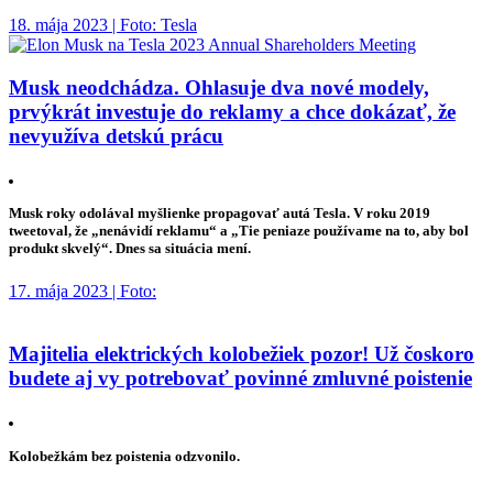
18. mája 2023 | Foto: Tesla
Musk neodchádza. Ohlasuje dva nové modely,
prvýkrát investuje do reklamy a chce dokázať, že
nevyužíva detskú prácu
Musk roky odolával myšlienke propagovať autá Tesla. V roku 2019
tweetoval, že „nenávidí reklamu“ a „Tie peniaze používame na to, aby bol
produkt skvelý“. Dnes sa situácia mení.
17. mája 2023 | Foto:
Majitelia elektrických kolobežiek pozor! Už čoskoro
budete aj vy potrebovať povinné zmluvné poistenie
Kolobežkám bez poistenia odzvonilo.