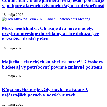
Continental v úlohe partnera Behaj lesmi pokračuje
v podpore aktívneho životného štýlu a udržateľnosti
18. mája 2023
Musk neodchádza. Ohlasuje dva nové modely,
prvýkrát investuje do reklamy a chce dokázať, že
nevyužíva detskú prácu
18. mája 2023
Majitelia elektrických kolobežiek pozor! Už čoskoro
budete aj vy potrebovať povinné zmluvné poistenie
17. mája 2023
Kúpa nového nie je vždy stávka na istotu: 5
najčastejších porúch v nových autách
17. mája 2023