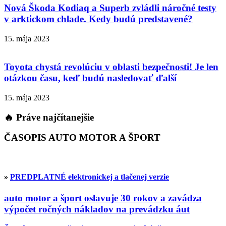
Nová Škoda Kodiaq a Superb zvládli náročné testy
v arktickom chlade. Kedy budú predstavené?
15. mája 2023
Toyota chystá revolúciu v oblasti bezpečnosti! Je len
otázkou času, keď budú nasledovať ďalší
15. mája 2023
🔥 Práve najčítanejšie
ČASOPIS AUTO MOTOR A ŠPORT
»
PREDPLATNÉ elektronickej a tlačenej verzie
auto motor a šport oslavuje 30 rokov a zavádza
výpočet ročných nákladov na prevádzku áut