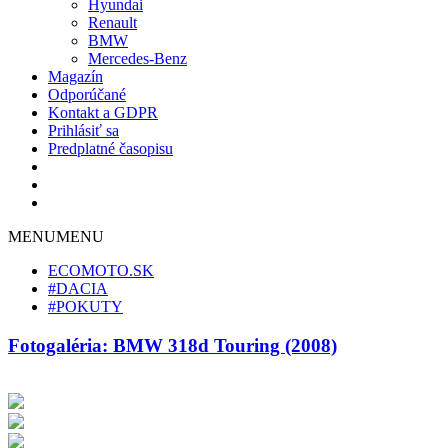
Hyundai
Renault
BMW
Mercedes-Benz
Magazín
Odporúčané
Kontakt a GDPR
Prihlásiť sa
Predplatné časopisu
MENU
MENU
ECOMOTO.SK
#DACIA
#POKUTY
Fotogaléria: BMW 318d Touring (2008)