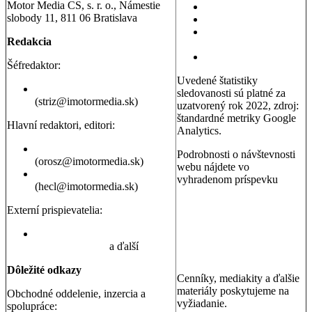
Motor Media CS, s. r. o., Námestie
Testy áut
slobody 11, 811 06 Bratislava
Testy motoriek
Servisné témy a
Redakcia
poradňa
Dopravná poradňa
Šéfredaktor:
Uvedené štatistiky
Erik Stríž
sledovanosti sú platné za
(striz@imotormedia.sk)
uzatvorený rok 2022, zdroj:
štandardné metriky Google
Hlavní redaktori, editori:
Analytics.
Peter Orosz
Podrobnosti o návštevnosti
(orosz@imotormedia.sk)
webu nájdete vo
David Hecl
vyhradenom príspevku
(hecl@imotormedia.sk)
Výsledky Google Analytics:
Autoviny.sk mesačne
Externí prispievatelia:
navštevuje 685-tisíc ľudí, sú
to muži aj ženy so záujmom
Juraj Hrivnák
,
Martin Šebesta
,
o kúpu auta, cestovanie a
Martin Gašparík
a ďalší
nehnuteľnosti
Dôležité odkazy
Cenníky, mediakity a ďalšie
materiály poskytujeme na
Obchodné oddelenie, inzercia a
vyžiadanie.
spolupráce: