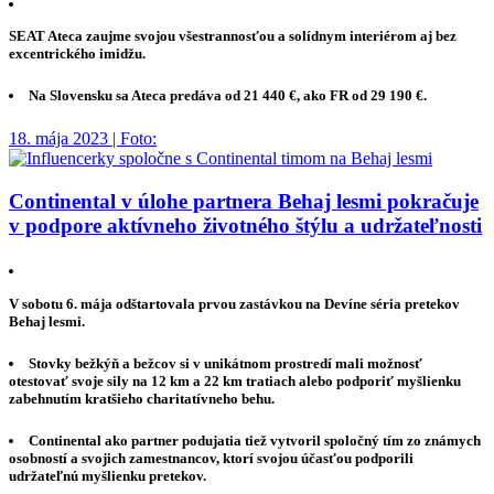
SEAT Ateca zaujme svojou všestrannosťou a solídnym interiérom aj bez
excentrického imidžu.
Na Slovensku sa Ateca predáva od 21 440 €, ako FR od 29 190 €.
18. mája 2023 | Foto:
Continental v úlohe partnera Behaj lesmi pokračuje
v podpore aktívneho životného štýlu a udržateľnosti
V sobotu 6. mája odštartovala prvou zastávkou na Devíne séria pretekov
Behaj lesmi.
Stovky bežkýň a bežcov si v unikátnom prostredí mali možnosť
otestovať svoje sily na 12 km a 22 km tratiach alebo podporiť myšlienku
zabehnutím kratšieho charitatívneho behu.
Continental ako partner podujatia tiež vytvoril spoločný tím zo známych
osobností a svojich zamestnancov, ktorí svojou účasťou podporili
udržateľnú myšlienku pretekov.