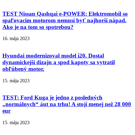
TEST Nissan Qashqai e-POWER: Elektromobil so
spaľovacím motorom nemusí byť najhorší nápad.
Ako je na tom so spotrebou?
16. mája 2023
Hyundai modernizoval model i20. Dostal
dynamickejší dizajn a spod kapoty sa vytratil
obľúbený motor.
15. mája 2023
TEST: Ford Kuga je jedno z posledných
„normálnych“ áut na trhu! A stojí menej než 28 000
eur
15. mája 2023