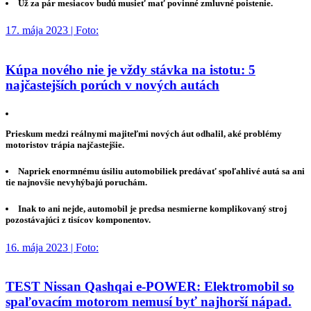
Už za pár mesiacov budú musieť mať povinné zmluvné poistenie.
17. mája 2023 | Foto:
Kúpa nového nie je vždy stávka na istotu: 5
najčastejších porúch v nových autách
Prieskum medzi reálnymi majiteľmi nových áut odhalil, aké problémy
motoristov trápia najčastejšie.
Napriek enormnému úsiliu automobiliek predávať spoľahlivé autá sa ani
tie najnovšie nevyhýbajú poruchám.
Inak to ani nejde, automobil je predsa nesmierne komplikovaný stroj
pozostávajúci z tisícov komponentov.
16. mája 2023 | Foto:
TEST Nissan Qashqai e-POWER: Elektromobil so
spaľovacím motorom nemusí byť najhorší nápad.