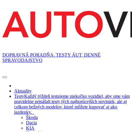
DOPRAVNÁ PORADŇA, TESTY ÁUT, DENNÉ
SPRAVODAJSTVO
Aktuality
Testy
Každý týždeň testujeme niekoľko vozidiel, aby sme vám
pravidelne prinášali testy tých najhorúcejších noviniek, ale aj
celkom bežných modelov, ktoré môžete kupovať aj ako
jazdenky.
Škoda
Dacia
KIA