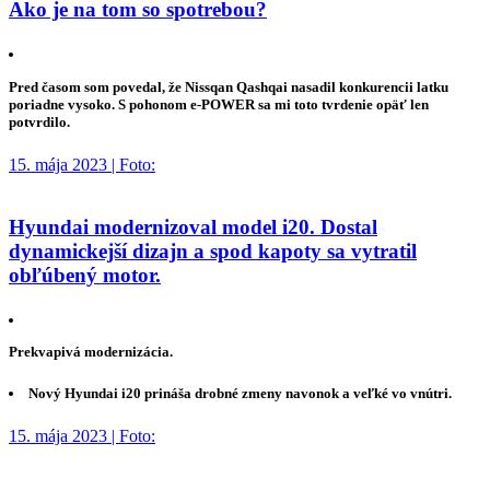
Ako je na tom so spotrebou?
Pred časom som povedal, že Nissqan Qashqai nasadil konkurencii latku
poriadne vysoko. S pohonom e-POWER sa mi toto tvrdenie opäť len
potvrdilo.
15. mája 2023 | Foto:
Hyundai modernizoval model i20. Dostal
dynamickejší dizajn a spod kapoty sa vytratil
obľúbený motor.
Prekvapivá modernizácia.
Nový Hyundai i20 prináša drobné zmeny navonok a veľké vo vnútri.
15. mája 2023 | Foto: