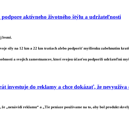
 podpore aktívneho životného štýlu a udržateľnosti
j lesmi.
voje sily na 12 km a 22 km tratiach alebo podporiť myšlienku zabehnutím kratš
sobností a svojich zamestnancov, ktorí svojou účasťou podporili udržateľnú my
t investuje do reklamy a chce dokázať, že nevyužíva
že „nenávidí reklamu“ a „Tie peniaze používame na to, aby bol produkt skvelý“