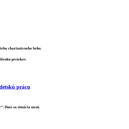
ieho charitatívneho behu.
šlienku pretekov.
 detskú prácu
. Dnes sa situácia mení.