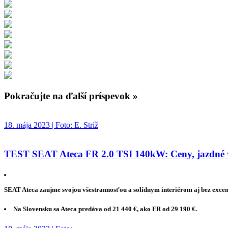
Pokračujte na ďalší príspevok »
18. mája 2023 | Foto: E. Stríž
TEST SEAT Ateca FR 2.0 TSI 140kW: Ceny, jazdné vl
SEAT Ateca zaujme svojou všestrannosťou a solídnym interiérom aj bez excen
Na Slovensku sa Ateca predáva od 21 440 €, ako FR od 29 190 €.