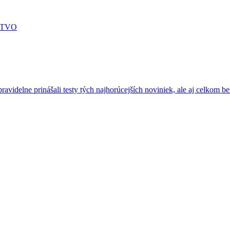
STVO
ravidelne prinášali testy tých najhorúcejších noviniek, ale aj celkom