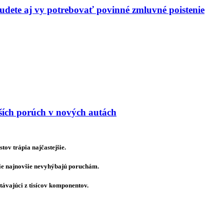
budete aj vy potrebovať povinné zmluvné poistenie
jších porúch v nových autách
ov trápia najčastejšie.
tie najnovšie nevyhýbajú poruchám.
távajúci z tisícov komponentov.