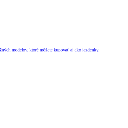
 bežných modelov, ktoré môžete kupovať aj ako jazdenky.