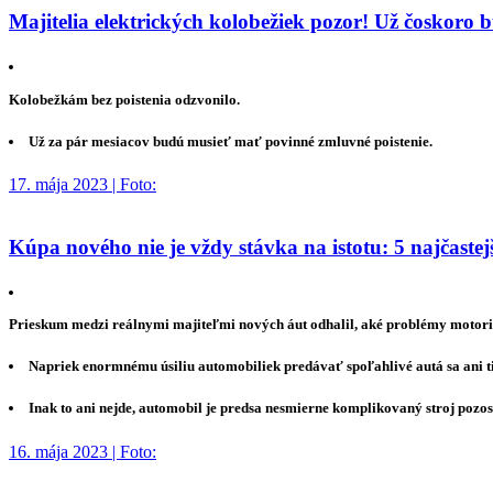
Majitelia elektrických kolobežiek pozor! Už čoskoro 
Kolobežkám bez poistenia odzvonilo.
Už za pár mesiacov budú musieť mať povinné zmluvné poistenie.
17. mája 2023 | Foto:
Kúpa nového nie je vždy stávka na istotu: 5 najčaste
Prieskum medzi reálnymi majiteľmi nových áut odhalil, aké problémy motorist
Napriek enormnému úsiliu automobiliek predávať spoľahlivé autá sa ani 
Inak to ani nejde, automobil je predsa nesmierne komplikovaný stroj pozos
16. mája 2023 | Foto: