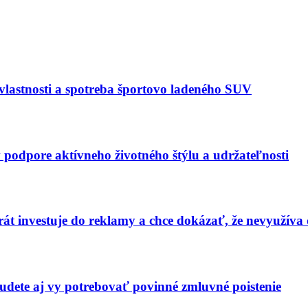
astnosti a spotreba športovo ladeného SUV
 podpore aktívneho životného štýlu a udržateľnosti
t investuje do reklamy a chce dokázať, že nevyužíva
budete aj vy potrebovať povinné zmluvné poistenie