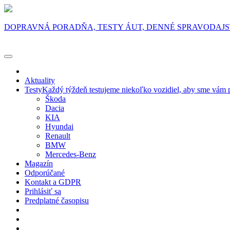
DOPRAVNÁ PORADŇA, TESTY ÁUT, DENNÉ SPRAVODAJ
Aktuality
Testy
Každý týždeň testujeme niekoľko vozidiel, aby sme vám p
Škoda
Dacia
KIA
Hyundai
Renault
BMW
Mercedes-Benz
Magazín
Odporúčané
Kontakt a GDPR
Prihlásiť sa
Predplatné časopisu