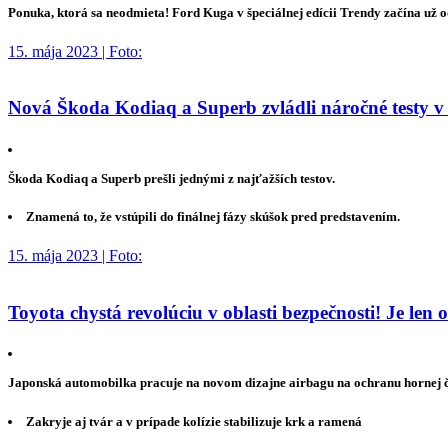
Ponuka, ktorá sa neodmieta! Ford Kuga v špeciálnej edícii Trendy začína už 
15. mája 2023 | Foto:
Nová Škoda Kodiaq a Superb zvládli náročné testy v
Škoda Kodiaq a Superb prešli jednými z najťažších testov.
Znamená to, že vstúpili do finálnej fázy skúšok pred predstavením.
15. mája 2023 | Foto:
Toyota chystá revolúciu v oblasti bezpečnosti! Je len
Japonská automobilka pracuje na novom dizajne airbagu na ochranu hornej ča
Zakryje aj tvár a v prípade kolízie stabilizuje krk a ramená