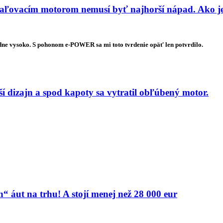
ľovacím motorom nemusí byť najhorší nápad. Ako je
dne vysoko. S pohonom e-POWER sa mi toto tvrdenie opäť len potvrdilo.
 dizajn a spod kapoty sa vytratil obľúbený motor.
 áut na trhu! A stojí menej než 28 000 eur