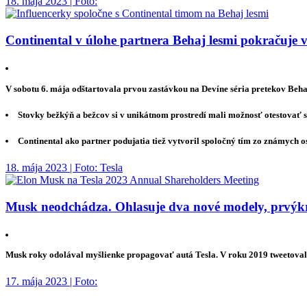
18. mája 2023 | Foto:
Continental v úlohe partnera Behaj lesmi pokračuje v
V sobotu 6. mája odštartovala prvou zastávkou na Devíne séria pretekov Beha
Stovky bežkýň a bežcov si v unikátnom prostredí mali možnosť otestovať s
Continental ako partner podujatia tiež vytvoril spoločný tím zo známych o
18. mája 2023 | Foto: Tesla
Musk neodchádza. Ohlasuje dva nové modely, prvýkrá
Musk roky odolával myšlienke propagovať autá Tesla. V roku 2019 tweetoval, 
17. mája 2023 | Foto: