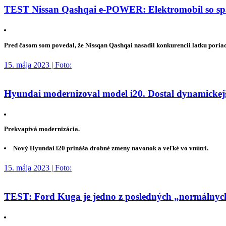
TEST Nissan Qashqai e-POWER: Elektromobil so spa
Pred časom som povedal, že Nissqan Qashqai nasadil konkurencii latku poria
15. mája 2023 | Foto:
Hyundai modernizoval model i20. Dostal dynamickejší
Prekvapivá modernizácia.
Nový Hyundai i20 prináša drobné zmeny navonok a veľké vo vnútri.
15. mája 2023 | Foto:
TEST: Ford Kuga je jedno z posledných „normálnych“