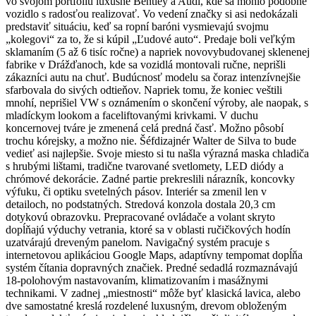
vo svojom portfóliu luxusné Bentley a Audi, kde sa mohlo podobné
vozidlo s radosťou realizovať. Vo vedení značky si asi nedokázali
predstaviť situáciu, keď sa ropní baróni vysmievajú svojmu
„kolegovi“ za to, že si kúpil „Ľudové auto“. Predaje boli veľkým
sklamaním (5 až 6 tisíc ročne) a napriek novovybudovanej sklenenej
fabrike v Drážďanoch, kde sa vozidlá montovali ručne, neprišli
zákazníci autu na chuť. Budúcnosť modelu sa čoraz intenzívnejšie
sfarbovala do sivých odtieňov. Napriek tomu, že koniec veštili
mnohí, neprišiel VW s oznámením o skončení výroby, ale naopak, s
mladíckym lookom a faceliftovanými krivkami. V duchu
koncernovej tváre je zmenená celá predná časť. Možno pôsobí
trochu kórejsky, a možno nie. Šéfdizajnér Walter de Silva to bude
vedieť asi najlepšie. Svoje miesto si tu našla výrazná maska chladiča
s hrubými lištami, tradične tvarované svetlomety, LED diódy a
chrómové dekorácie. Zadné partie prekreslili nárazník, koncovky
výfuku, či optiku svetelných pásov. Interiér sa zmenil len v
detailoch, no podstatných. Stredová konzola dostala 20,3 cm
dotykovú obrazovku. Prepracované ovládače a volant skryto
dopĺňajú výduchy vetrania, ktoré sa v oblasti ručičkových hodín
uzatvárajú dreveným panelom. Navigačný systém pracuje s
internetovou aplikáciou Google Maps, adaptívny tempomat dopĺňa
systém čítania dopravných značiek. Predné sedadlá rozmaznávajú
18-polohovým nastavovaním, klimatizovaním i masážnymi
technikami. V zadnej „miestnosti“ môže byť klasická lavica, alebo
dve samostatné kreslá rozdelené luxusným, drevom obloženým