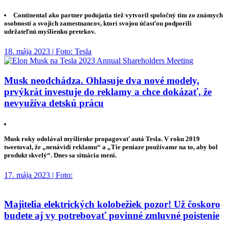
Continental ako partner podujatia tiež vytvoril spoločný tím zo známych
osobností a svojich zamestnancov, ktorí svojou účasťou podporili
udržateľnú myšlienku pretekov.
18. mája 2023 | Foto: Tesla
Musk neodchádza. Ohlasuje dva nové modely,
prvýkrát investuje do reklamy a chce dokázať, že
nevyužíva detskú prácu
Musk roky odolával myšlienke propagovať autá Tesla. V roku 2019
tweetoval, že „nenávidí reklamu“ a „Tie peniaze používame na to, aby bol
produkt skvelý“. Dnes sa situácia mení.
17. mája 2023 | Foto:
Majitelia elektrických kolobežiek pozor! Už čoskoro
budete aj vy potrebovať povinné zmluvné poistenie