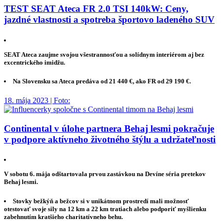
TEST SEAT Ateca FR 2.0 TSI 140kW: Ceny,
jazdné vlastnosti a spotreba športovo ladeného SUV
SEAT Ateca zaujme svojou všestrannosťou a solídnym interiérom aj bez
excentrického imidžu.
Na Slovensku sa Ateca predáva od 21 440 €, ako FR od 29 190 €.
18. mája 2023 | Foto:
Continental v úlohe partnera Behaj lesmi pokračuje
v podpore aktívneho životného štýlu a udržateľnosti
V sobotu 6. mája odštartovala prvou zastávkou na Devíne séria pretekov
Behaj lesmi.
Stovky bežkýň a bežcov si v unikátnom prostredí mali možnosť
otestovať svoje sily na 12 km a 22 km tratiach alebo podporiť myšlienku
zabehnutím kratšieho charitatívneho behu.