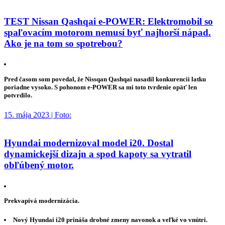
TEST Nissan Qashqai e-POWER: Elektromobil so
spaľovacím motorom nemusí byť najhorší nápad.
Ako je na tom so spotrebou?
Pred časom som povedal, že Nissqan Qashqai nasadil konkurencii latku
poriadne vysoko. S pohonom e-POWER sa mi toto tvrdenie opäť len
potvrdilo.
15. mája 2023 | Foto:
Hyundai modernizoval model i20. Dostal
dynamickejší dizajn a spod kapoty sa vytratil
obľúbený motor.
Prekvapivá modernizácia.
Nový Hyundai i20 prináša drobné zmeny navonok a veľké vo vnútri.