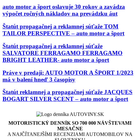
auto motor a šport oslavuje 30 rokov a zavádza
výpočet ročných nákladov na prevádzku áut
Štatút propagačnej a reklamnej súťaže TOM
TAILOR PERSPECTIVE – auto motor a šport
Štatút propagačnej a reklamnej súťaže
SALVATORE FERRAGAMO FERRAGAMO
BRIGHT LEATHER- auto motor a šport
Práve v predaji: AUTO MOTOR A ŠPORT 1/2023
má v balení hneď 3 časopisy
Štatút reklamnej a propagačnej súťaže JACQUES
BOGART SILVER SCENT – auto motor a šport
MOTORISTICKÝ DENNÍK SO 700 000 NÁVŠTEVAMI
MESAČNE
A NAJČÍTANEJŠÍMI RECENZIAMI AUTOMOBILOV NA
SLOVENSKU