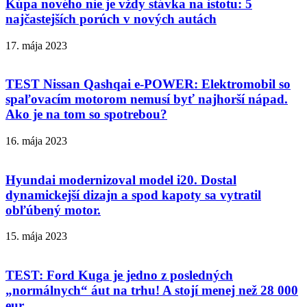
Kúpa nového nie je vždy stávka na istotu: 5
najčastejších porúch v nových autách
17. mája 2023
TEST Nissan Qashqai e-POWER: Elektromobil so
spaľovacím motorom nemusí byť najhorší nápad.
Ako je na tom so spotrebou?
16. mája 2023
Hyundai modernizoval model i20. Dostal
dynamickejší dizajn a spod kapoty sa vytratil
obľúbený motor.
15. mája 2023
TEST: Ford Kuga je jedno z posledných
„normálnych“ áut na trhu! A stojí menej než 28 000
eur