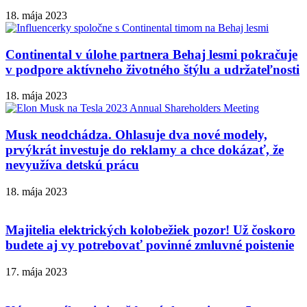
18. mája 2023
Continental v úlohe partnera Behaj lesmi pokračuje
v podpore aktívneho životného štýlu a udržateľnosti
18. mája 2023
Musk neodchádza. Ohlasuje dva nové modely,
prvýkrát investuje do reklamy a chce dokázať, že
nevyužíva detskú prácu
18. mája 2023
Majitelia elektrických kolobežiek pozor! Už čoskoro
budete aj vy potrebovať povinné zmluvné poistenie
17. mája 2023