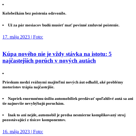
Kolobežkám bez poistenia odzvonilo.
Už za pár mesiacov budú musieť mať povinné zmluvné poistenie.
17. mája 2023 | Foto:
Kúpa nového nie je vždy stávka na istotu: 5
najčastejších porúch v nových autách
Prieskum medzi reálnymi majiteľmi nových áut odhalil, aké problémy
motoristov trápia najčastejšie.
Napriek enormnému úsiliu automobiliek predávať spoľahlivé autá sa ani
tie najnovšie nevyhýbajú poruchám.
Inak to ani nejde, automobil je predsa nesmierne komplikovaný stroj
pozostávajúci z tisícov komponentov.
16. mája 2023 | Foto: