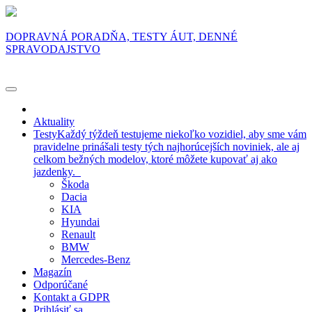
DOPRAVNÁ PORADŇA, TESTY ÁUT, DENNÉ
SPRAVODAJSTVO
Aktuality
Testy
Každý týždeň testujeme niekoľko vozidiel, aby sme vám
pravidelne prinášali testy tých najhorúcejších noviniek, ale aj
celkom bežných modelov, ktoré môžete kupovať aj ako
jazdenky.
Škoda
Dacia
KIA
Hyundai
Renault
BMW
Mercedes-Benz
Magazín
Odporúčané
Kontakt a GDPR
Prihlásiť sa