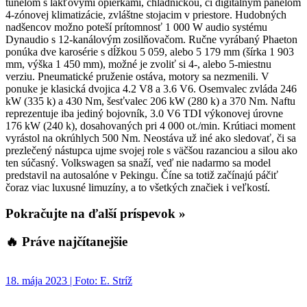
tunelom s lakťovými opierkami, chladničkou, či digitálnym panelom
4-zónovej klimatizácie, zvláštne stojacim v priestore. Hudobných
nadšencov možno poteší prítomnosť 1 000 W audio systému
Dynaudio s 12-kanálovým zosilňovačom. Ručne vyrábaný Phaeton
ponúka dve karosérie s dĺžkou 5 059, alebo 5 179 mm (šírka 1 903
mm, výška 1 450 mm), možné je zvoliť si 4-, alebo 5-miestnu
verziu. Pneumatické pruženie ostáva, motory sa nezmenili. V
ponuke je klasická dvojica 4.2 V8 a 3.6 V6. Osemvalec zvláda 246
kW (335 k) a 430 Nm, šesťvalec 206 kW (280 k) a 370 Nm. Naftu
reprezentuje iba jediný bojovník, 3.0 V6 TDI výkonovej úrovne
176 kW (240 k), dosahovaných pri 4 000 ot./min. Krútiaci moment
vyrástol na okrúhlych 500 Nm. Neostáva už iné ako sledovať, či sa
prezlečený nástupca ujme svojej role s väčšou razanciou a silou ako
ten súčasný. Volkswagen sa snaží, veď nie nadarmo sa model
predstavil na autosalóne v Pekingu. Číne sa totiž začínajú páčiť
čoraz viac luxusné limuzíny, a to všetkých značiek i veľkostí.
Pokračujte na ďalší príspevok »
🔥 Práve najčítanejšie
18. mája 2023 | Foto: E. Stríž