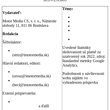
Témy:
Vydavateľ:
Aktuality a správy
Motor Media CS, s. r. o., Námestie
Testy áut
slobody 11, 811 06 Bratislava
Testy motoriek
Servisné témy a
Redakcia
poradňa
Dopravná poradňa
Šéfredaktor:
Uvedené štatistiky
Erik Stríž
sledovanosti sú platné za
(striz@imotormedia.sk)
uzatvorený rok 2022, zdroj:
štandardné metriky Google
Hlavní redaktori, editori:
Analytics.
Peter Orosz
Podrobnosti o návštevnosti
(orosz@imotormedia.sk)
webu nájdete vo
David Hecl
vyhradenom príspevku
(hecl@imotormedia.sk)
Výsledky Google Analytics:
Autoviny.sk mesačne
Externí prispievatelia:
navštevuje 685-tisíc ľudí, sú
to muži aj ženy so záujmom
Juraj Hrivnák
,
Martin Šebesta
,
o kúpu auta, cestovanie a
Martin Gašparík
a ďalší
nehnuteľnosti