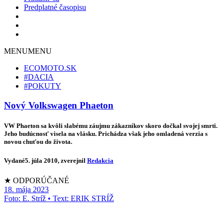
Predplatné časopisu
MENU
MENU
ECOMOTO.SK
#DACIA
#POKUTY
Nový Volkswagen Phaeton
VW Phaeton sa kvôli slabému záujmu zákazníkov skoro dočkal svojej smrti.
Jeho budúcnosť visela na vlásku. Prichádza však jeho omladená verzia s
novou chuťou do života.
Vydané
5. júla 2010
, zverejnil
Redakcia
★ ODPORÚČANÉ
18. mája 2023
Foto: E. Stríž • Text: ERIK STRÍŽ