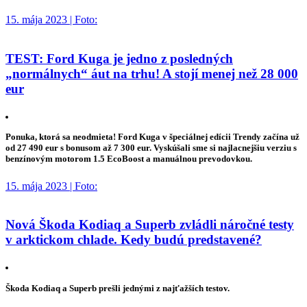
15. mája 2023 | Foto:
TEST: Ford Kuga je jedno z posledných
„normálnych“ áut na trhu! A stojí menej než 28 000
eur
Ponuka, ktorá sa neodmieta! Ford Kuga v špeciálnej edícii Trendy začína už
od 27 490 eur s bonusom až 7 300 eur. Vyskúšali sme si najlacnejšiu verziu s
benzínovým motorom 1.5 EcoBoost a manuálnou prevodovkou.
15. mája 2023 | Foto:
Nová Škoda Kodiaq a Superb zvládli náročné testy
v arktickom chlade. Kedy budú predstavené?
Škoda Kodiaq a Superb prešli jednými z najťažších testov.