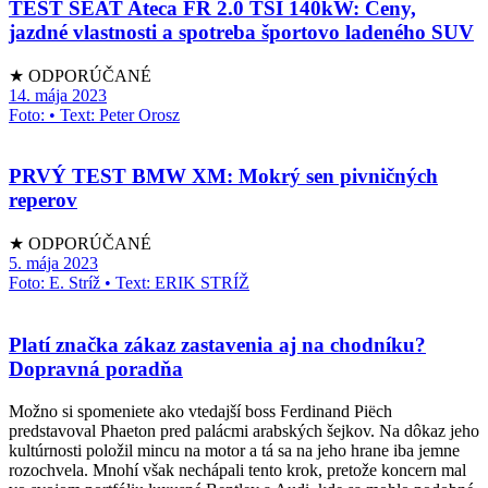
TEST SEAT Ateca FR 2.0 TSI 140kW: Ceny,
jazdné vlastnosti a spotreba športovo ladeného SUV
★ ODPORÚČANÉ
14. mája 2023
Foto: • Text: Peter Orosz
PRVÝ TEST BMW XM: Mokrý sen pivničných
reperov
★ ODPORÚČANÉ
5. mája 2023
Foto: E. Stríž • Text: ERIK STRÍŽ
Platí značka zákaz zastavenia aj na chodníku?
Dopravná poradňa
Možno si spomeniete ako vtedajší boss Ferdinand Piëch
predstavoval Phaeton pred palácmi arabských šejkov. Na dôkaz jeho
kultúrnosti položil mincu na motor a tá sa na jeho hrane iba jemne
rozochvela. Mnohí však nechápali tento krok, pretože koncern mal