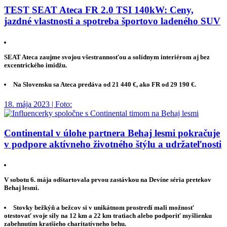
TEST SEAT Ateca FR 2.0 TSI 140kW: Ceny,
jazdné vlastnosti a spotreba športovo ladeného SUV
SEAT Ateca zaujme svojou všestrannosťou a solídnym interiérom aj bez
excentrického imidžu.
Na Slovensku sa Ateca predáva od 21 440 €, ako FR od 29 190 €.
18. mája 2023 | Foto:
Continental v úlohe partnera Behaj lesmi pokračuje
v podpore aktívneho životného štýlu a udržateľnosti
V sobotu 6. mája odštartovala prvou zastávkou na Devíne séria pretekov
Behaj lesmi.
Stovky bežkýň a bežcov si v unikátnom prostredí mali možnosť
otestovať svoje sily na 12 km a 22 km tratiach alebo podporiť myšlienku
zabehnutím kratšieho charitatívneho behu.