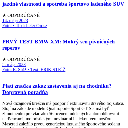
jazdné vlastnosti a spotreba športovo ladeného SUV
★ ODPORÚČANÉ
14. mája 2023
Foto: • Text: Peter Orosz
PRVÝ TEST BMW XM: Mokrý sen pivničných
reperov
★ ODPORÚČANÉ
5. mája 2023
Foto: E. Stríž • Text: ERIK STRÍŽ
Platí značka zákaz zastavenia aj na chodníku?
Dopravná poradňa
Nová dizajnová kreácia má podporiť exkluzivitu dravého trojzubca.
Stojí na základe modelu Quattroporte Sport GT S a má byť
zhmotnením pre viac ako 56 ocenení udelených automobilovými
nadšencami, motoristickými novinármi i laickou verejnosťou.
Maserati založilo prvou generáciou luxusného športového sedanu