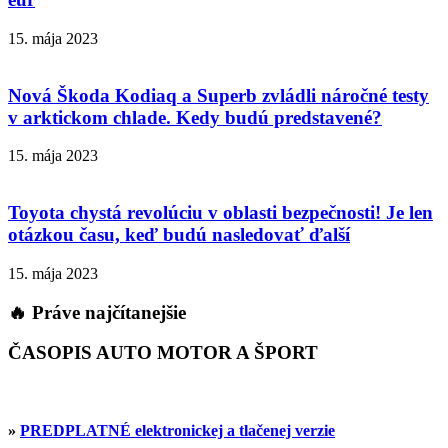
15. mája 2023
Nová Škoda Kodiaq a Superb zvládli náročné testy
v arktickom chlade. Kedy budú predstavené?
15. mája 2023
Toyota chystá revolúciu v oblasti bezpečnosti! Je len
otázkou času, keď budú nasledovať ďalší
15. mája 2023
🔥 Práve najčítanejšie
ČASOPIS AUTO MOTOR A ŠPORT
»
PREDPLATNÉ elektronickej a tlačenej verzie