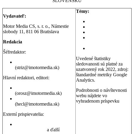
SLOVENSKU
Témy:
Vydavateľ:
Aktuality a správy
Motor Media CS, s. r. o., Námestie
Testy áut
slobody 11, 811 06 Bratislava
Testy motoriek
Servisné témy a
Redakcia
poradňa
Dopravná poradňa
Šéfredaktor:
Uvedené štatistiky
Erik Stríž
sledovanosti sú platné za
(striz@imotormedia.sk)
uzatvorený rok 2022, zdroj:
štandardné metriky Google
Hlavní redaktori, editori:
Analytics.
Peter Orosz
Podrobnosti o návštevnosti
(orosz@imotormedia.sk)
webu nájdete vo
David Hecl
vyhradenom príspevku
(hecl@imotormedia.sk)
Výsledky Google Analytics:
Autoviny.sk mesačne
Externí prispievatelia:
navštevuje 685-tisíc ľudí, sú
to muži aj ženy so záujmom
Juraj Hrivnák
,
Martin Šebesta
,
o kúpu auta, cestovanie a
Martin Gašparík
a ďalší
nehnuteľnosti