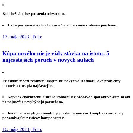
Kolobežkám bez poistenia odzvonilo.
Už za pár mesiacov budú musieť mať povinné zmluvné poistenie.
17. mája 2023 | Foto:
Kúpa nového nie je vždy stávka na istotu: 5
najčastejších porúch v nových autách
Prieskum medzi reálnymi majiteľmi nových áut odhalil, aké problémy
motoristov trápia najčastejšie.
Napriek enormnému úsiliu automobiliek predávať spoľahlivé autá sa ani
tie najnovšie nevyhýbajú poruchám.
Inak to ani nejde, automobil je predsa nesmierne komplikovaný stroj
pozostávajúci z tisícov komponentov.
16. mája 2023 | Foto: