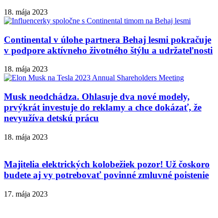
18. mája 2023
Continental v úlohe partnera Behaj lesmi pokračuje
v podpore aktívneho životného štýlu a udržateľnosti
18. mája 2023
Musk neodchádza. Ohlasuje dva nové modely,
prvýkrát investuje do reklamy a chce dokázať, že
nevyužíva detskú prácu
18. mája 2023
Majitelia elektrických kolobežiek pozor! Už čoskoro
budete aj vy potrebovať povinné zmluvné poistenie
17. mája 2023