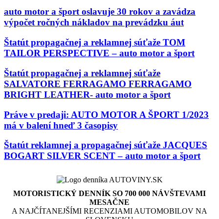
auto motor a šport oslavuje 30 rokov a zavádza
výpočet ročných nákladov na prevádzku áut
Štatút propagačnej a reklamnej súťaže TOM
TAILOR PERSPECTIVE – auto motor a šport
Štatút propagačnej a reklamnej súťaže
SALVATORE FERRAGAMO FERRAGAMO
BRIGHT LEATHER- auto motor a šport
Práve v predaji: AUTO MOTOR A ŠPORT 1/2023
má v balení hneď 3 časopisy
Štatút reklamnej a propagačnej súťaže JACQUES
BOGART SILVER SCENT – auto motor a šport
MOTORISTICKÝ DENNÍK SO 700 000 NÁVŠTEVAMI
MESAČNE
A NAJČÍTANEJŠÍMI RECENZIAMI AUTOMOBILOV NA