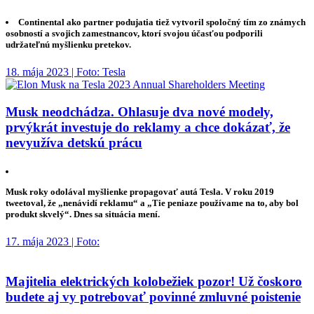
Continental ako partner podujatia tiež vytvoril spoločný tím zo známych
osobností a svojich zamestnancov, ktorí svojou účasťou podporili
udržateľnú myšlienku pretekov.
18. mája 2023 | Foto: Tesla
Musk neodchádza. Ohlasuje dva nové modely,
prvýkrát investuje do reklamy a chce dokázať, že
nevyužíva detskú prácu
Musk roky odolával myšlienke propagovať autá Tesla. V roku 2019
tweetoval, že „nenávidí reklamu“ a „Tie peniaze používame na to, aby bol
produkt skvelý“. Dnes sa situácia mení.
17. mája 2023 | Foto:
Majitelia elektrických kolobežiek pozor! Už čoskoro
budete aj vy potrebovať povinné zmluvné poistenie