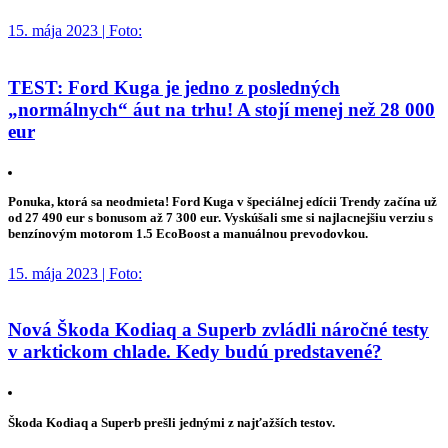
15. mája 2023 | Foto:
TEST: Ford Kuga je jedno z posledných
„normálnych“ áut na trhu! A stojí menej než 28 000
eur
Ponuka, ktorá sa neodmieta! Ford Kuga v špeciálnej edícii Trendy začína už
od 27 490 eur s bonusom až 7 300 eur. Vyskúšali sme si najlacnejšiu verziu s
benzínovým motorom 1.5 EcoBoost a manuálnou prevodovkou.
15. mája 2023 | Foto:
Nová Škoda Kodiaq a Superb zvládli náročné testy
v arktickom chlade. Kedy budú predstavené?
Škoda Kodiaq a Superb prešli jednými z najťažších testov.