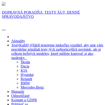
DOPRAVNÁ PORADŇA, TESTY ÁUT, DENNÉ
SPRAVODAJSTVO
Aktuality
Testy
Každý týždeň testujeme niekoľko vozidiel, aby sme vám
pravidelne prinášali testy tých najhorúcejších noviniek, ale aj
celkom bežných modelov, ktoré môžete kupovať aj ako
jazdenky.
Škoda
Dacia
KIA
Hyundai
Renault
BMW
Mercedes-Benz
Magazín
Odporúčané
Kontakt a GDPR
Prihlásiť sa