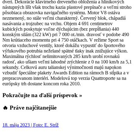
dverí. Dekorácie klavírneho dreveného obloženia a hliníkových
nástupných líšt však trochu kazia plastové prepínače a veľmi stroho
pôsobiaca obrazovka navigačného systému. Motor V8 ostáva
nezmenený, no stále veľmi charakterný. Červený blok, chápadlá
nasávania a trojzubec na vrchu. Objem 4 691 centimetrov
kubických poskytuje voľne dýchajúcim (bez prepĺňania) 440
konským silám (322 kW) pri 7 000 ot./min. dravosť v podobe 490
Nm krútiaceho momentu pri 4 750 otáčkach. V režime Sport sa
otvoria vzduchové ventily, ktoré dokážu vypustiť do športového
výfukového potrubia neželané spätné tlaky inak znižujúce výkon.
Maximálna rýchlosť nelimitovaných 285 km/h urobí rovnakú
radosť, ako ušiam veľmi lahodné zrýchlenie z 0 na 100 km/h za 5,1
sekundy. Celkovú auru talianskej výnimočnosti majú napokon
vzbudiť špeciálne plakety Awards Edition na rámoch B stĺpika a v
prepracovanom interiéri. Modelová top verzia Quattroporte sa na
európsky trh dostane koncom roka 2010.
Pokračujte na ďalší príspevok »
🔥 Práve najčítanejšie
18. mája 2023 | Foto: E. Stríž