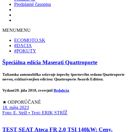
Predplatné časopisu
MENU
MENU
ECOMOTO.SK
#DACIA
#POKUTY
Špeciálna edícia Maserati Quattroporte
Talianska automobilka oslavuje úspechy športového sedanu Quattroporte
novou, exkluzívnejšou edíciou: Quattroporte Awards Edition.
Vydané
20. júla 2010
, zverejnil
Redakcia
★ ODPORÚČANÉ
18. mája 2023
Foto: E. Stríž • Text: ERIK STRÍŽ
TEST SEAT Ateca FR 2.0 TSI 140kW: Ceny,