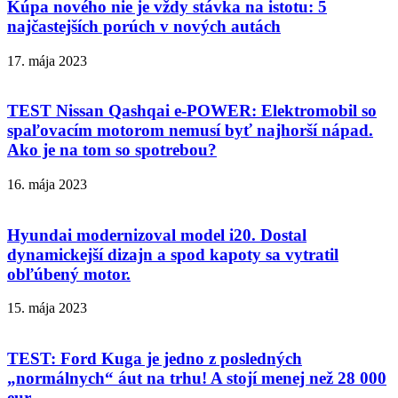
Kúpa nového nie je vždy stávka na istotu: 5
najčastejších porúch v nových autách
17. mája 2023
TEST Nissan Qashqai e-POWER: Elektromobil so
spaľovacím motorom nemusí byť najhorší nápad.
Ako je na tom so spotrebou?
16. mája 2023
Hyundai modernizoval model i20. Dostal
dynamickejší dizajn a spod kapoty sa vytratil
obľúbený motor.
15. mája 2023
TEST: Ford Kuga je jedno z posledných
„normálnych“ áut na trhu! A stojí menej než 28 000
eur