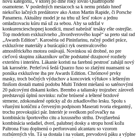
novú kategóriu,, v ktorej po dlhé roky lovilo Quattroporte
osamotene. V posledných mesiacoch sa k nemu pridalo hneď
niekoľko lačných predátorov ako Aston Martin Rapide, či Porsche
Panamera. Aktuálny model je na trhu už šesť rokov a jednu
omladzovaciu kúru má už za sebou. Aby sa udržal v
konkurencieschopnej kondícii, musel nabrúsiť tesáky ešte ostrejšie.
Top modelom exkluzívneho „štvordverového kupé“ sa preto stal rad
„Awards Edition“. Karoséria od Pininfarinu, ručný podiel práce,
exkluzívne materiály a burácajúci ryk osemvalcového
atmosférického motora ostávajú. Novinkou sú drobné, no pre
cieľovú skupinu zákazníkov určite podstatné dizajnové rozdiely
exteriéru i interiéru. Lákanie koristi na farebnú pestrosť zahájil nový
lak karosérie. Perleťová šedá Quarzo fuso so zlatými nuansami sa
ponúka exkluzívne iba pre Awards Edition. Chrómové prvky
masky, troch bočných výduchov a koncoviek výfukov s lešteným
finišom dostali matnú podobu Multi Trident miešanú so saténovými
20 palcovými diskami kolies. Brembo a taliansky trojzubec zároveň
predstavujú úplnú novinku: ručne brúsené a leštené brzdové
strmene, zdokonalené opticky až do zrkadlového lesku. Spolu s
vŕtanými kotúčmi a červeným podpisom Maserati tvoria elegantný,
trochu provokujúci pár. Interiér je svedkom poľovačky na
kombináciu športového citu a luxusného strihu. Dvojfarebná
kombinácia sedadiel, dverí, palubnej dosky a stropu hostí kožu
Paltrona Frau doplnenú o perforovanú alcantaru so vzorom
rozbúrených vĺn. Tá sa dostala i na volant, prevodovú páku a výplne