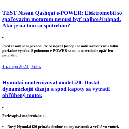
TEST Nissan Qashqai e-POWER: Elektromobil so
spaľovacím motorom nemusí byť najhorší nápad.
Ako je na tom so spotrebou?
Pred časom som povedal, že Nissqan Qashqai nasadil konkurencii latku
poriadne vysoko. S pohonom e-POWER sa mi toto tvrdenie opäť len
potvrdilo.
15. mája 2023 | Foto:
Hyundai modernizoval model i20. Dostal
dynamickejší dizajn a spod kapoty sa vytratil
obľúbený motor.
Prekvapivá modernizácia.
Nový Hyundai i20 prináša drobné zmeny navonok a veľké vo vnútri.