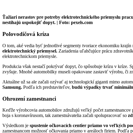
Ťažiari nerastov pre potreby elektrotechnického priemyslu prac
nestíhajú uspokojiť dopyt. | Foto: pexels.com
Polovodičová kríza
O tom, aké vedia byť jednotlivé segmenty tvoriace ekonomiku krajín
elektrotechnický priemysel.
Zariadenia uľahčujúce prácu zdravotník
elektrotechnickom priemysle.
Produkcia však nestačí pokrývať dopyt, čo spôsobuje krízu v kríze. 
zvyšuje. Mnohé automobilky museli opakovane zastaviť výrobu, či zn
Aktuálne už sa ale začali ozývať aj technologickí giganti mimo auto
Samsung.
Podľa ich predstaviteľov,
budú výpadky trvať minimálne
Ohrození zamestnanci
Keďže výrobcovia automobilov združujú veľký počet zamestnancov pr
boja s koronavírusom, tak zamestnávatelia začali spolupracovať so
zd
Výsledkom je
spustenie očkovacích centier priamo vo veľkých po
zamestnancom možnosť očkovania priamo v areáloch firiem. Podľa pos