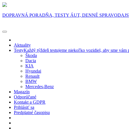
DOPRAVNÁ PORADŇA, TESTY ÁUT, DENNÉ SPRAVODAJ
Aktuality
Testy
Každý týždeň testujeme niekoľko vozidiel, aby sme vám p
Škoda
Dacia
KIA
Hyundai
Renault
BMW
Mercedes-Benz
Magazín
Odporúčané
Kontakt a GDPR
Prihlásiť sa
Predplatné časopisu