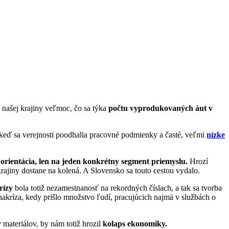
 našej krajiny veľmoc, čo sa týka
počtu vyprodukovaných áut v
keď sa verejnosti poodhalia pracovné podmienky a časté, veľmi
nízke
á orientácia, len na jeden konkrétny segment priemyslu.
Hrozí
jiny dostane na kolená. A Slovensko sa touto cestou vydalo.
rízy
bola totiž nezamestnanosť na rekordných číslach, a tak sa tvorba
nakríza, kedy prišlo množstvo ľudí, pracujúcich najmä v službách o
ateriálov, by nám totiž hrozil
kolaps ekonomiky.