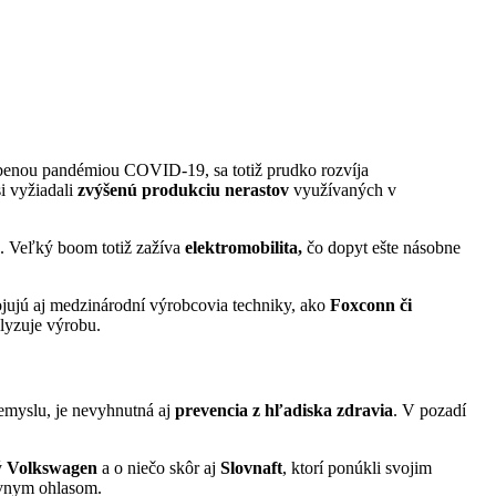
sobenou pandémiou COVID-19, sa totiž prudko rozvíja
i vyžiadali
zvýšenú produkciu nerastov
využívaných v
u. Veľký boom totiž zažíva
elektromobilita,
čo dopyt ešte násobne
jujú aj medzinárodní výrobcovia techniky, ako
Foxconn či
lyzuje výrobu.
emyslu, je nevyhnutná aj
prevencia z hľadiska zdravia
. V pozadí
ý
Volkswagen
a o niečo skôr aj
Slovnaft
, ktorí ponúkli svojim
ívnym ohlasom.