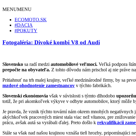
MENU
MENU
ECOMOTO.SK
#DACIA
#POKUTY
Fotogaléria: Divoké kombi V8 od Audi
Slovensko
sa radí medzi
automobilové veľmoci.
Veľká podpora štát
prepočte na obyvateľa.
Z tohto dôvodu nám prischol aj nie práve na
Pritiahnuť na trh malej krajiny, veľké medzinárodné firmy, by sa prv
mzdové ohodnotenie zamestnancov
v týchto fabrikách.
Slovenskí ekonómovia
však v súvislosti s týmto dlhodobo
upozorňu
totiž, že pri akomkoľvek výkyve v odbyte automobilov, ktorý môže b
Je pravda, že vznik týchto tovární nám okrem mnohých negatívnych ja
akýchkoľvek pracovných miest stala viac než vítanou, pre znižovanie 
prácu, avšak autá sa vyrábali ďalej. Preto došlo k
rekvalifikácii zam
Stále sa však nad našou krajinou vznáša tieň hrozby, pripomínajúci 