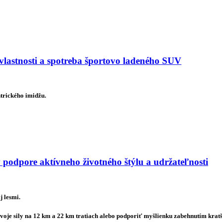
astnosti a spotreba športovo ladeného SUV
trického imidžu.
 podpore aktívneho životného štýlu a udržateľnosti
j lesmi.
voje sily na 12 km a 22 km tratiach alebo podporiť myšlienku zabehnutím kratš