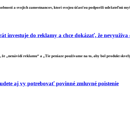
sobností a svojich zamestnancov, ktorí svojou účasťou podporili udržateľnú my
t investuje do reklamy a chce dokázať, že nevyužíva
že „nenávidí reklamu“ a „Tie peniaze používame na to, aby bol produkt skvelý“
budete aj vy potrebovať povinné zmluvné poistenie