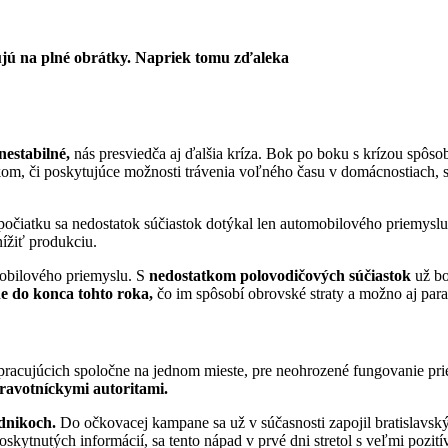
ujú na plné obrátky. Napriek tomu zďaleka
nestabilné,
nás presviedča aj ďalšia kríza. Bok po boku s krízou spô
om, či poskytujúce možnosti trávenia voľného času v domácnostiach, s
Spočiatku sa nedostatok súčiastok dotýkal len automobilového priemysl
ížiť produkciu.
mobilového priemyslu. S
nedostatkom polovodičových súčiastok
už bo
 do konca tohto roka,
čo im spôsobí obrovské straty a možno aj para
acujúcich spoločne na jednom mieste, pre neohrozené fungovanie pri
ravotníckymi autoritami.
dnikoch.
Do očkovacej kampane sa už v súčasnosti zapojil bratislavsk
kytnutých informácií, sa tento nápad v prvé dni stretol s veľmi pozit