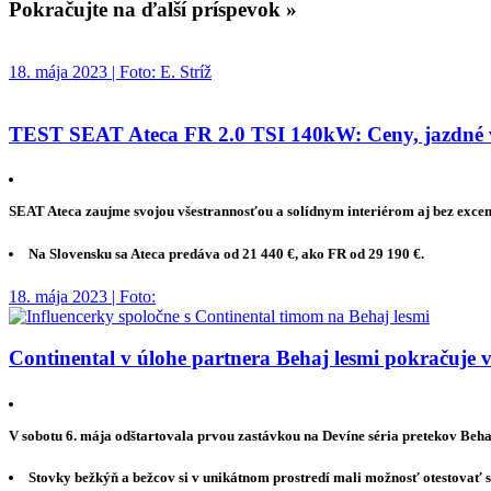
Pokračujte na ďalší príspevok »
18. mája 2023 | Foto: E. Stríž
TEST SEAT Ateca FR 2.0 TSI 140kW: Ceny, jazdné vl
SEAT Ateca zaujme svojou všestrannosťou a solídnym interiérom aj bez excen
Na Slovensku sa Ateca predáva od 21 440 €, ako FR od 29 190 €.
18. mája 2023 | Foto:
Continental v úlohe partnera Behaj lesmi pokračuje v
V sobotu 6. mája odštartovala prvou zastávkou na Devíne séria pretekov Beha
Stovky bežkýň a bežcov si v unikátnom prostredí mali možnosť otestovať s