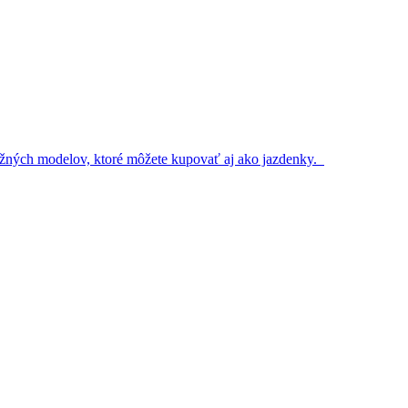
 bežných modelov, ktoré môžete kupovať aj ako jazdenky.