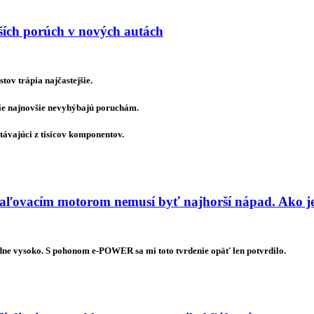
jších porúch v nových autách
ov trápia najčastejšie.
tie najnovšie nevyhýbajú poruchám.
távajúci z tisícov komponentov.
ľovacím motorom nemusí byť najhorší nápad. Ako je
dne vysoko. S pohonom e-POWER sa mi toto tvrdenie opäť len potvrdilo.