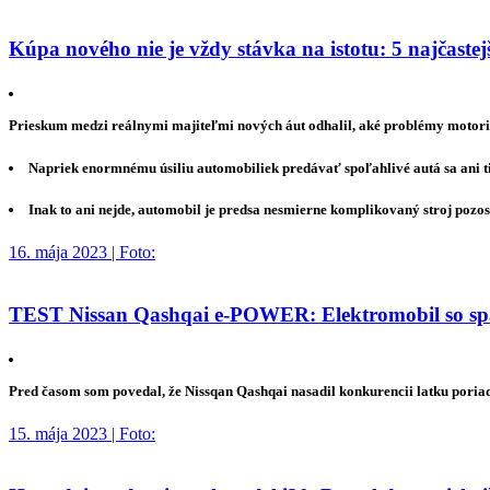
Kúpa nového nie je vždy stávka na istotu: 5 najčaste
Prieskum medzi reálnymi majiteľmi nových áut odhalil, aké problémy motorist
Napriek enormnému úsiliu automobiliek predávať spoľahlivé autá sa ani 
Inak to ani nejde, automobil je predsa nesmierne komplikovaný stroj pozos
16. mája 2023 | Foto:
TEST Nissan Qashqai e-POWER: Elektromobil so spa
Pred časom som povedal, že Nissqan Qashqai nasadil konkurencii latku poria
15. mája 2023 | Foto: