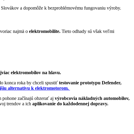
osť Slovákov a dopomôže k bezproblémovému fungovaniu výroby.
ovoriac najmä o
elektromobilite.
Tieto odhady sú však veľmi
jviac elektromobilov na hlavu.
do konca roka by chceli spustiť
testovanie prototypu Defender,
ejšiu alternatívu k elektromotorom.
 pohone začínajú obzerať aj
výrobcovia nákladných automobilov,
oj trendov a ich
aplikovanie do každodennej dopravy.