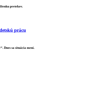
šlienku pretekov.
 detskú prácu
. Dnes sa situácia mení.