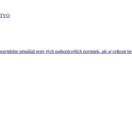
STVO
ravidelne prinášali testy tých najhorúcejších noviniek, ale aj celkom