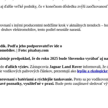
ia aj ďalšie veľké podniky, čo v konečnom dôsledku zvýši zaočkovan
ovnaní s inými producentmi nedržíme krok v aktuálnych trendoch – h
 druhov elektromobilov, tento podiel neustále narastá.
vodík. Podľa jeho podporovateľov ide o
romobilov. | Foto: pixabay.com
stuje predpoklad, že do roku 2025 bude Slovensko vyrábať aj na
j do
ďalších výziev.
Zástupcovia
Jaguar Land Rover
informovali, že 
ie vodíkových palivových článkov, prezentujú ako
lepšiu a ekologick
orovnaní s batériami a rýchlejšie tankovanie.
Preto sa po vodíkovom
avé poznatky, využiteľné v praxi.
Bude preto zaujímavé sledovať výv