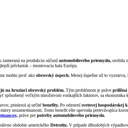
u zameraná na produkciu súčastí
automobilového priemyslu,
urobila z
jlepší prívlastok – montovacia hala Európy.
otne mohlo javiť ako
obrovský úspech.
Menej úspešne už to vyznieva, 
jú na hroziaci obrovský problém.
Tým problémom je práve
prílišn
yť spôsobený veľkým množstvom vonkajších faktorov, sa ekonomika kra
vov, priniesol aj určité
benefity.
Po odznení
svetovej hospodárskej k
miery nezamestnanosti. Tento benefit ešte upevnila pretrvávajúca koro
estnancov,
práve pre
potreby automobilového priemyslu
.
neslávne obdobie amerického
Detroitu.
V prípade dlhodobých výpadkov m