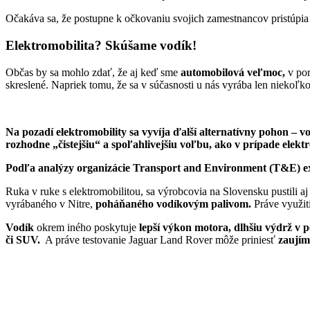
Očakáva sa, že postupne k očkovaniu svojich zamestnancov pristúp
Elektromobilita? Skúšame vodík!
Občas by sa mohlo zdať, že aj keď sme
automobilová veľmoc,
v por
skreslené. Napriek tomu, že sa v súčasnosti u nás vyrába len niekoľko
Na pozadí elektromobility sa vyvíja ďalší alternatívny pohon – 
rozhodne „čistejšiu“ a spoľahlivejšiu voľbu, ako v prípade elekt
Podľa analýzy organizácie Transport and Environment (T&E) exi
Ruka v ruke s elektromobilitou, sa výrobcovia na Slovensku pustili a
vyrábaného v Nitre,
poháňaného vodíkovým palivom.
Práve využit
Vodík
okrem iného poskytuje
lepší výkon motora, dlhšiu výdrž v p
či SUV.
A práve testovanie Jaguar Land Rover môže priniesť
zaujím