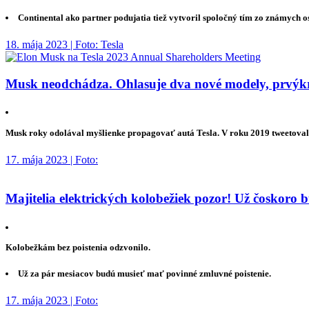
Continental ako partner podujatia tiež vytvoril spoločný tím zo známych o
18. mája 2023 | Foto: Tesla
Musk neodchádza. Ohlasuje dva nové modely, prvýkrá
Musk roky odolával myšlienke propagovať autá Tesla. V roku 2019 tweetoval, 
17. mája 2023 | Foto:
Majitelia elektrických kolobežiek pozor! Už čoskoro 
Kolobežkám bez poistenia odzvonilo.
Už za pár mesiacov budú musieť mať povinné zmluvné poistenie.
17. mája 2023 | Foto: