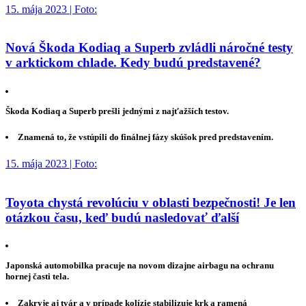
15. mája 2023 | Foto:
Nová Škoda Kodiaq a Superb zvládli náročné testy
v arktickom chlade. Kedy budú predstavené?
Škoda Kodiaq a Superb prešli jednými z najťažších testov.
Znamená to, že vstúpili do finálnej fázy skúšok pred predstavením.
15. mája 2023 | Foto:
Toyota chystá revolúciu v oblasti bezpečnosti! Je len
otázkou času, keď budú nasledovať ďalší
Japonská automobilka pracuje na novom dizajne airbagu na ochranu
hornej časti tela.
Zakryje aj tvár a v prípade kolízie stabilizuje krk a ramená