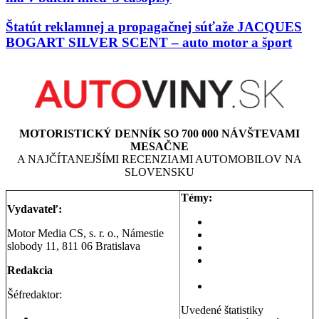
Štatút reklamnej a propagačnej súťaže JACQUES
BOGART SILVER SCENT – auto motor a šport
MOTORISTICKÝ DENNÍK SO 700 000 NÁVŠTEVAMI
MESAČNE
A NAJČÍTANEJŠÍMI RECENZIAMI AUTOMOBILOV NA
SLOVENSKU
Témy:
Vydavateľ:
Aktuality a správy
Motor Media CS, s. r. o., Námestie
Testy áut
slobody 11, 811 06 Bratislava
Testy motoriek
Servisné témy a
Redakcia
poradňa
Dopravná poradňa
Šéfredaktor:
Uvedené štatistiky
Erik Stríž