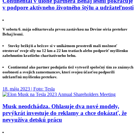
Continental v úlohe partnera Behaj lesmi pokračuje
v podpore aktívneho životného štýlu a udržateľnosti
V sobotu 6. mája odštartovala prvou zastávkou na Devíne séria pretekov
Behaj lesmi.
Stovky bežkýň a bežcov si v unikátnom prostredí mali možnosť
otestovať svoje sily na 12 km a 22 km tratiach alebo podporiť myšlienku
zabehnutím kratšieho charitatívneho behu.
Continental ako partner podujatia tiež vytvoril spoločný tím zo známych
osobností a svojich zamestnancov, ktorí svojou účasťou podporili
udržateľnú myšlienku pretekov.
18. mája 2023 | Foto: Tesla
Musk neodchádza. Ohlasuje dva nové modely,
prvýkrát investuje do reklamy a chce dokázať, že
nevyužíva detskú prácu