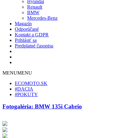
Hyundai
Renault
BMW
Mercedes-Benz
Magazín
Odporúčané
Kontakt a GDPR
Prihlásiť sa
Predplatné časopisu
MENU
MENU
ECOMOTO.SK
#DACIA
#POKUTY
Fotogaléria: BMW 135i Cabrio