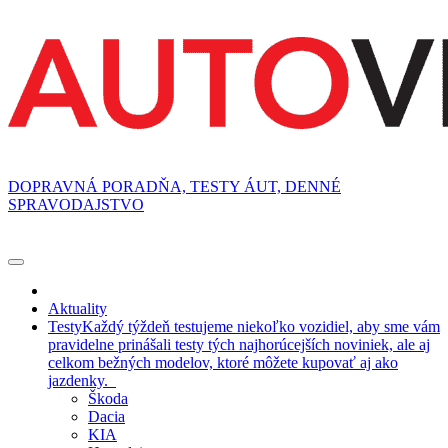
DOPRAVNÁ PORADŇA, TESTY ÁUT, DENNÉ
SPRAVODAJSTVO
Aktuality
Testy
Každý týždeň testujeme niekoľko vozidiel, aby sme vám
pravidelne prinášali testy tých najhorúcejších noviniek, ale aj
celkom bežných modelov, ktoré môžete kupovať aj ako
jazdenky.
Škoda
Dacia
KIA