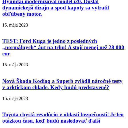
Hyundai modernizoval model i20. Dostal
dynamickejší dizajn a spod kapoty sa vytratil
obľúbený motor.
15. mája 2023
TEST: Ford Kuga je jedno z posledných
„normálnych“ áut na trhu! A stojí menej než 28 000
eur
15. mája 2023
Nová Škoda Kodiaq a Superb zvládli náročné testy
v arktickom chlade. Kedy budú predstavené?
15. mája 2023
Toyota chystá revolúciu v oblasti bezpečnosti! Je len
otázkou času, keď budú nasledovať ďalší