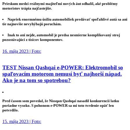
Prieskum medzi reálnymi majiteľmi nových áut odhalil, aké problémy
motoristov trápia najčastejšie.
Napriek enormnému úsiliu automobiliek predávať spoľahlivé autá sa ani
tie najnovšie nevyhýbajú poruchám.
Inak to ani nejde, automobil je predsa nesmierne komplikovaný stroj
pozostávajúci z tisícov komponentov.
16. mája 2023 | Foto:
TEST Nissan Qashqai e-POWER: Elektromobil so
spaľovacím motorom nemusí byť najhorší nápad.
Ako je na tom so spotrebou?
Pred časom som povedal, že Nissqan Qashqai nasadil konkurencii latku
poriadne vysoko. S pohonom e-POWER sa mi toto tvrdenie opäť len
potvrdilo.
15. mája 2023 | Foto: