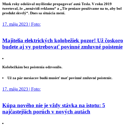
Musk roky odolával myšlienke propagovať autá Tesla. V roku 2019
tweetoval, že „nenávidí reklamu“ a „Tie peniaze používame na to, aby bol
produkt skvelý“. Dnes sa situácia mení.
17. mája 2023 | Foto:
Majitelia elektrických kolobežiek pozor! Už čoskoro
budete aj vy potrebovať povinné zmluvné poistenie
Kolobežkám bez poistenia odzvonilo.
Už za pár mesiacov budú musieť mať povinné zmluvné poistenie.
17. mája 2023 | Foto:
Kúpa nového nie je vždy stávka na istotu: 5
najčastejších porúch v nových autách