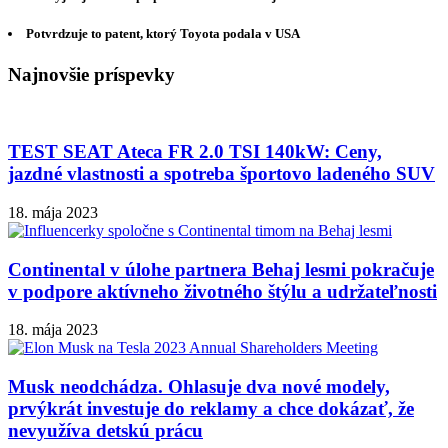
Potvrdzuje to patent, ktorý Toyota podala v USA
Najnovšie príspevky
TEST SEAT Ateca FR 2.0 TSI 140kW: Ceny,
jazdné vlastnosti a spotreba športovo ladeného SUV
18. mája 2023
Continental v úlohe partnera Behaj lesmi pokračuje
v podpore aktívneho životného štýlu a udržateľnosti
18. mája 2023
Musk neodchádza. Ohlasuje dva nové modely,
prvýkrát investuje do reklamy a chce dokázať, že
nevyužíva detskú prácu