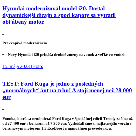
Hyundai modernizoval model i20. Dostal
dynamickejší dizajn a spod kapoty sa vytratil
obľúbený motor.
Prekvapivá modernizácia.
Nový Hyundai i20 prináša drobné zmeny navonok a veľké vo vnútri.
15. mája 2023 | Foto:
TEST: Ford Kuga je jedno z posledných
„normálnych“ áut na trhu! A stojí menej než 28 000
eur
Ponuka, ktorá sa neodmieta! Ford Kuga v špeciálnej edícii Trendy začína už
od 27 490 eur s bonusom až 7 300 eur. Vyskúšali sme si najlacnejšiu verziu s
benzínovým motorom 1.5 EcoBoost a manuálnou prevodovkou.