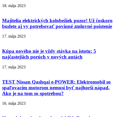
18. mája 2023
Majitelia elektrických kolobežiek pozor! Už čoskoro
budete aj vy potrebovať povinné zmluvné poistenie
17. mája 2023
Kúpa nového nie je vždy stávka na istotu: 5
najčastejších porúch v nových autách
17. mája 2023
TEST Nissan Qashqai e-POWER: Elektromobil so
spaľovacím motorom nemusí byť najhorší nápad.
Ako je na tom so spotrebou?
16. mája 2023