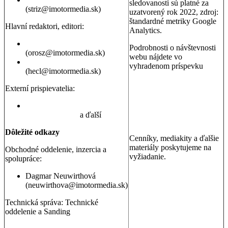
sledovanosti sú platné za
(striz@imotormedia.sk)
uzatvorený rok 2022, zdroj:
štandardné metriky Google
Hlavní redaktori, editori:
Analytics.
Peter Orosz
Podrobnosti o návštevnosti
(orosz@imotormedia.sk)
webu nájdete vo
David Hecl
vyhradenom príspevku
(hecl@imotormedia.sk)
Výsledky Google Analytics:
Autoviny.sk mesačne
Externí prispievatelia:
navštevuje 685-tisíc ľudí, sú
to muži aj ženy so záujmom
Juraj Hrivnák
,
Martin Šebesta
,
o kúpu auta, cestovanie a
Martin Gašparík
a ďalší
nehnuteľnosti
Dôležité odkazy
Cenníky, mediakity a ďalšie
materiály poskytujeme na
Obchodné oddelenie, inzercia a
vyžiadanie.
spolupráce:
Dagmar Neuwirthová
(neuwirthova@imotormedia.sk)
Technická správa: Technické
oddelenie a Sanding