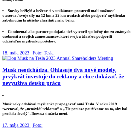
Stovky bežkýň a bežcov si v unikátnom prostredí mali možnosť
otestovať svoje sily na 12 km a 22 km tratiach alebo podporiť myšlienku
zabehnutím kratšieho charitatívneho behu.
Continental ako partner podujatia tiež vytvoril spoločný tím zo známych
osobností a svojich zamestnancov, ktorí svojou účasťou podporili
udržateľnú myšlienku pretekov.
18. mája 2023 | Foto: Tesla
Musk neodchádza. Ohlasuje dva nové modely,
prvýkrát investuje do reklamy a chce dokázať, že
nevyužíva detskú prácu
Musk roky odolával myšlienke propagovať autá Tesla. V roku 2019
tweetoval, že „nenávidí reklamu“ a „Tie peniaze používame na to, aby bol
produkt skvelý“. Dnes sa situácia mení.
17. mája 2023 | Foto: