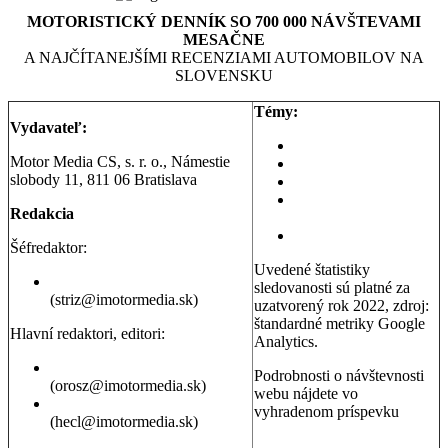
MOTORISTICKÝ DENNÍK SO 700 000 NÁVŠTEVAMI
MESAČNE
A NAJČÍTANEJŠÍMI RECENZIAMI AUTOMOBILOV NA
SLOVENSKU
Témy:
Vydavateľ:
Aktuality a správy
Motor Media CS, s. r. o., Námestie
Testy áut
slobody 11, 811 06 Bratislava
Testy motoriek
Servisné témy a
Redakcia
poradňa
Dopravná poradňa
Šéfredaktor:
Uvedené štatistiky
Erik Stríž
sledovanosti sú platné za
(striz@imotormedia.sk)
uzatvorený rok 2022, zdroj:
štandardné metriky Google
Hlavní redaktori, editori:
Analytics.
Peter Orosz
Podrobnosti o návštevnosti
(orosz@imotormedia.sk)
webu nájdete vo
David Hecl
vyhradenom príspevku
(hecl@imotormedia.sk)
Výsledky Google Analytics:
Autoviny.sk mesačne