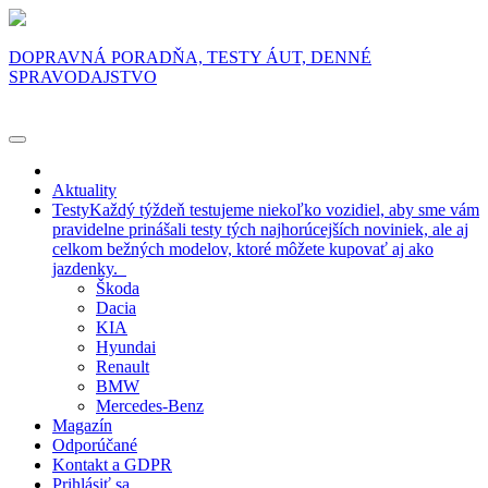
DOPRAVNÁ PORADŇA, TESTY ÁUT, DENNÉ
SPRAVODAJSTVO
Aktuality
Testy
Každý týždeň testujeme niekoľko vozidiel, aby sme vám
pravidelne prinášali testy tých najhorúcejších noviniek, ale aj
celkom bežných modelov, ktoré môžete kupovať aj ako
jazdenky.
Škoda
Dacia
KIA
Hyundai
Renault
BMW
Mercedes-Benz
Magazín
Odporúčané
Kontakt a GDPR
Prihlásiť sa