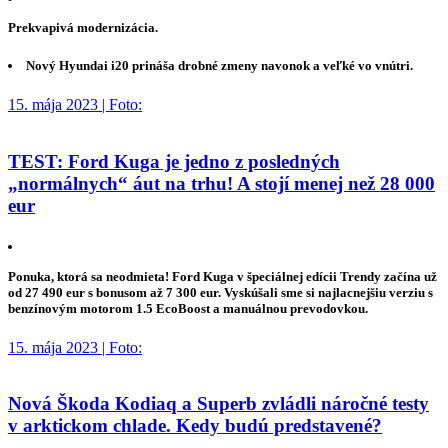
Prekvapivá modernizácia.
Nový Hyundai i20 prináša drobné zmeny navonok a veľké vo vnútri.
15. mája 2023 | Foto:
TEST: Ford Kuga je jedno z posledných
„normálnych“ áut na trhu! A stojí menej než 28 000
eur
Ponuka, ktorá sa neodmieta! Ford Kuga v špeciálnej edícii Trendy začína už
od 27 490 eur s bonusom až 7 300 eur. Vyskúšali sme si najlacnejšiu verziu s
benzínovým motorom 1.5 EcoBoost a manuálnou prevodovkou.
15. mája 2023 | Foto:
Nová Škoda Kodiaq a Superb zvládli náročné testy
v arktickom chlade. Kedy budú predstavené?