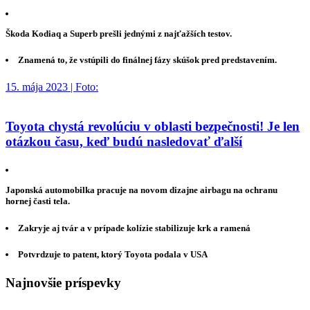
Škoda Kodiaq a Superb prešli jednými z najťažších testov.
Znamená to, že vstúpili do finálnej fázy skúšok pred predstavením.
15. mája 2023 | Foto:
Toyota chystá revolúciu v oblasti bezpečnosti! Je len
otázkou času, keď budú nasledovať ďalší
Japonská automobilka pracuje na novom dizajne airbagu na ochranu
hornej časti tela.
Zakryje aj tvár a v prípade kolízie stabilizuje krk a ramená
Potvrdzuje to patent, ktorý Toyota podala v USA
Najnovšie príspevky