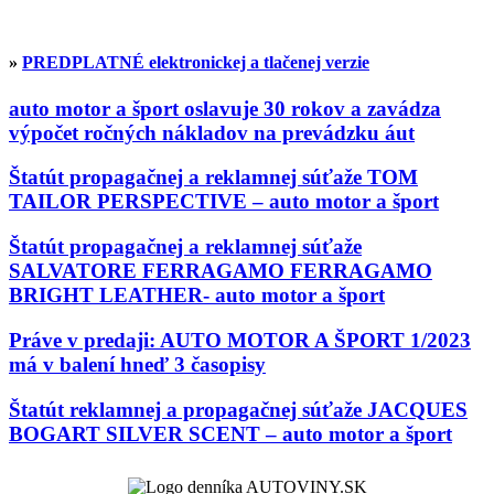
»
PREDPLATNÉ elektronickej a tlačenej verzie
auto motor a šport oslavuje 30 rokov a zavádza
výpočet ročných nákladov na prevádzku áut
Štatút propagačnej a reklamnej súťaže TOM
TAILOR PERSPECTIVE – auto motor a šport
Štatút propagačnej a reklamnej súťaže
SALVATORE FERRAGAMO FERRAGAMO
BRIGHT LEATHER- auto motor a šport
Práve v predaji: AUTO MOTOR A ŠPORT 1/2023
má v balení hneď 3 časopisy
Štatút reklamnej a propagačnej súťaže JACQUES
BOGART SILVER SCENT – auto motor a šport