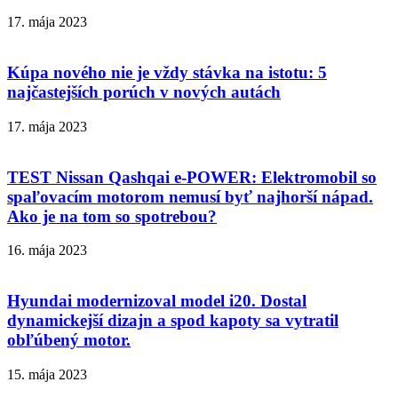
17. mája 2023
Kúpa nového nie je vždy stávka na istotu: 5
najčastejších porúch v nových autách
17. mája 2023
TEST Nissan Qashqai e-POWER: Elektromobil so
spaľovacím motorom nemusí byť najhorší nápad.
Ako je na tom so spotrebou?
16. mája 2023
Hyundai modernizoval model i20. Dostal
dynamickejší dizajn a spod kapoty sa vytratil
obľúbený motor.
15. mája 2023