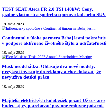
TEST SEAT Ateca FR 2.0 TSI 140kW: Ceny,
jazdné vlastnosti a spotreba športovo ladeného SUV
18. mája 2023
Continental v úlohe partnera Behaj lesmi pokračuje
v podpore aktívneho životného štýlu a udržateľnosti
18. mája 2023
Musk neodchádza. Ohlasuje dva nové modely,
prvýkrát investuje do reklamy a chce dokázať, že
nevyužíva detskú prácu
18. mája 2023
Majitelia elektrických kolobežiek pozor! Už čoskoro
budete aj vy potrebovať povinné zmluvné poistenie