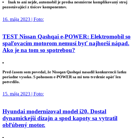
Inak to ani nejde, automobil je predsa nesmierne komplikovaný stroj
pozostávajúci z tisícov komponentov.
16. mája 2023 | Foto:
TEST Nissan Qashqai e-POWER: Elektromobil so
spaľovacím motorom nemusí byť najhorší nápad.
Ako je na tom so spotrebou?
Pred časom som povedal, že Nissqan Qashqai nasadil konkurencii latku
poriadne vysoko. S pohonom e-POWER sa mi toto tvrdenie opäť len
potvrdilo.
15. mája 2023 | Foto:
Hyundai modernizoval model i20. Dostal
dynamickejší dizajn a spod kapoty sa vytratil
obľúbený motor.