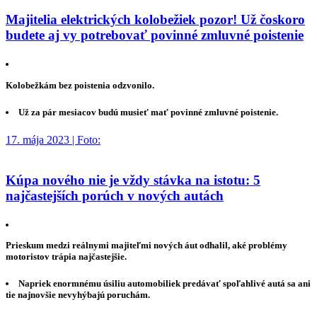
Majitelia elektrických kolobežiek pozor! Už čoskoro
budete aj vy potrebovať povinné zmluvné poistenie
Kolobežkám bez poistenia odzvonilo.
Už za pár mesiacov budú musieť mať povinné zmluvné poistenie.
17. mája 2023 | Foto:
Kúpa nového nie je vždy stávka na istotu: 5
najčastejších porúch v nových autách
Prieskum medzi reálnymi majiteľmi nových áut odhalil, aké problémy
motoristov trápia najčastejšie.
Napriek enormnému úsiliu automobiliek predávať spoľahlivé autá sa ani
tie najnovšie nevyhýbajú poruchám.