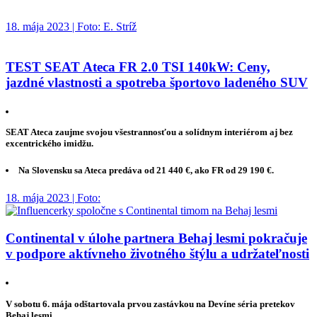
18. mája 2023 | Foto: E. Stríž
TEST SEAT Ateca FR 2.0 TSI 140kW: Ceny,
jazdné vlastnosti a spotreba športovo ladeného SUV
SEAT Ateca zaujme svojou všestrannosťou a solídnym interiérom aj bez
excentrického imidžu.
Na Slovensku sa Ateca predáva od 21 440 €, ako FR od 29 190 €.
18. mája 2023 | Foto:
Continental v úlohe partnera Behaj lesmi pokračuje
v podpore aktívneho životného štýlu a udržateľnosti
V sobotu 6. mája odštartovala prvou zastávkou na Devíne séria pretekov
Behaj lesmi.