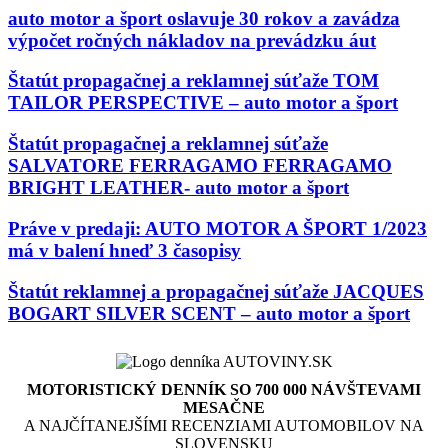
auto motor a šport oslavuje 30 rokov a zavádza
výpočet ročných nákladov na prevádzku áut
Štatút propagačnej a reklamnej súťaže TOM
TAILOR PERSPECTIVE – auto motor a šport
Štatút propagačnej a reklamnej súťaže
SALVATORE FERRAGAMO FERRAGAMO
BRIGHT LEATHER- auto motor a šport
Práve v predaji: AUTO MOTOR A ŠPORT 1/2023
má v balení hneď 3 časopisy
Štatút reklamnej a propagačnej súťaže JACQUES
BOGART SILVER SCENT – auto motor a šport
MOTORISTICKÝ DENNÍK SO 700 000 NÁVŠTEVAMI
MESAČNE
A NAJČÍTANEJŠÍMI RECENZIAMI AUTOMOBILOV NA
SLOVENSKU