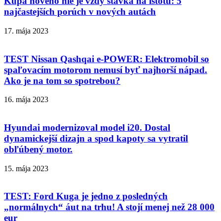
Kúpa nového nie je vždy stávka na istotu: 5
najčastejších porúch v nových autách
17. mája 2023
TEST Nissan Qashqai e-POWER: Elektromobil so
spaľovacím motorom nemusí byť najhorší nápad.
Ako je na tom so spotrebou?
16. mája 2023
Hyundai modernizoval model i20. Dostal
dynamickejší dizajn a spod kapoty sa vytratil
obľúbený motor.
15. mája 2023
TEST: Ford Kuga je jedno z posledných
„normálnych“ áut na trhu! A stojí menej než 28 000
eur