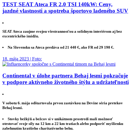
TEST SEAT Ateca FR 2.0 TSI 140kW: Ceny,
jazdné vlastnosti a spotreba športovo ladeného SUV
SEAT Ateca zaujme svojou všestrannosťou a solídnym interiérom aj bez
excentrického imidžu.
Na Slovensku sa Ateca predáva od 21 440 €, ako FR od 29 190 €.
18. mája 2023 | Foto:
Continental v úlohe partnera Behaj lesmi pokračuje
v podpore aktívneho životného štýlu a udržateľnosti
V sobotu 6. mája odštartovala prvou zastávkou na Devíne séria pretekov
Behaj lesmi.
Stovky bežkýň a bežcov si v unikátnom prostredí mali možnosť
otestovať svoje sily na 12 km a 22 km tratiach alebo podporiť myšlienku
zabehnutím kratšieho charitatívneho behu.