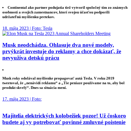
Continental ako partner podujatia tiež vytvoril spoločný tím zo známych
osobností a svojich zamestnancov, ktorí svojou účasťou podporili
udržateľnú myšlienku pretekov.
18. mája 2023 | Foto: Tesla
Musk neodchádza. Ohlasuje dva nové modely,
prvýkrát investuje do reklamy a chce dokázať, že
nevyužíva detskú prácu
Musk roky odolával myšlienke propagovať autá Tesla. V roku 2019
tweetoval, že „nenávidí reklamu“ a „Tie peniaze používame na to, aby bol
produkt skvelý“. Dnes sa situácia mení.
17. mája 2023 | Foto:
Majitelia elektrických kolobežiek pozor! Už čoskoro
budete aj vy potrebovať povinné zmluvné poistenie