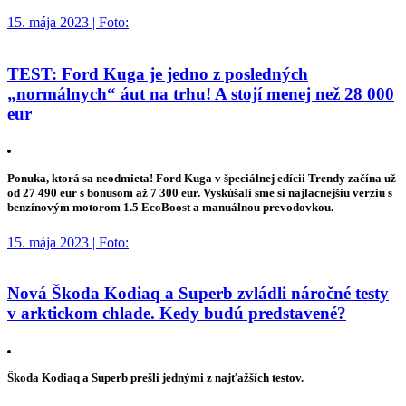
15. mája 2023 | Foto:
TEST: Ford Kuga je jedno z posledných
„normálnych“ áut na trhu! A stojí menej než 28 000
eur
Ponuka, ktorá sa neodmieta! Ford Kuga v špeciálnej edícii Trendy začína už
od 27 490 eur s bonusom až 7 300 eur. Vyskúšali sme si najlacnejšiu verziu s
benzínovým motorom 1.5 EcoBoost a manuálnou prevodovkou.
15. mája 2023 | Foto:
Nová Škoda Kodiaq a Superb zvládli náročné testy
v arktickom chlade. Kedy budú predstavené?
Škoda Kodiaq a Superb prešli jednými z najťažších testov.