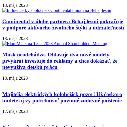
18. mája 2023
Continental v úlohe partnera Behaj lesmi pokračuje
v podpore aktívneho životného štýlu a udržateľnosti
18. mája 2023
Musk neodchádza. Ohlasuje dva nové modely,
prvýkrát investuje do reklamy a chce dokázať, že
nevyužíva detskú prácu
18. mája 2023
Majitelia elektrických kolobežiek pozor! Už čoskoro
budete aj vy potrebovať povinné zmluvné poistenie
17. mája 2023