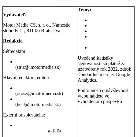
Témy:
Vydavateľ:
Aktuality a správy
Motor Media CS, s. r. o., Námestie
Testy áut
slobody 11, 811 06 Bratislava
Testy motoriek
Servisné témy a
Redakcia
poradňa
Dopravná poradňa
Šéfredaktor:
Uvedené štatistiky
Erik Stríž
sledovanosti sú platné za
(striz@imotormedia.sk)
uzatvorený rok 2022, zdroj:
štandardné metriky Google
Hlavní redaktori, editori:
Analytics.
Peter Orosz
Podrobnosti o návštevnosti
(orosz@imotormedia.sk)
webu nájdete vo
David Hecl
vyhradenom príspevku
(hecl@imotormedia.sk)
Výsledky Google Analytics:
Autoviny.sk mesačne
Externí prispievatelia:
navštevuje 685-tisíc ľudí, sú
to muži aj ženy so záujmom
Juraj Hrivnák
,
Martin Šebesta
,
o kúpu auta, cestovanie a
Martin Gašparík
a ďalší
nehnuteľnosti