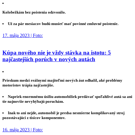
Kolobežkám bez poistenia odzvonilo.
Už za pár mesiacov budú musieť mať povinné zmluvné poistenie.
17. mája 2023 | Foto:
Kúpa nového nie je vždy stávka na istotu: 5
najčastejších porúch v nových autách
Prieskum medzi reálnymi majiteľmi nových áut odhalil, aké problémy
motoristov trápia najčastejšie.
Napriek enormnému úsiliu automobiliek predávať spoľahlivé autá sa ani
tie najnovšie nevyhýbajú poruchám.
Inak to ani nejde, automobil je predsa nesmierne komplikovaný stroj
pozostávajúci z tisícov komponentov.
16. mája 2023 | Foto: