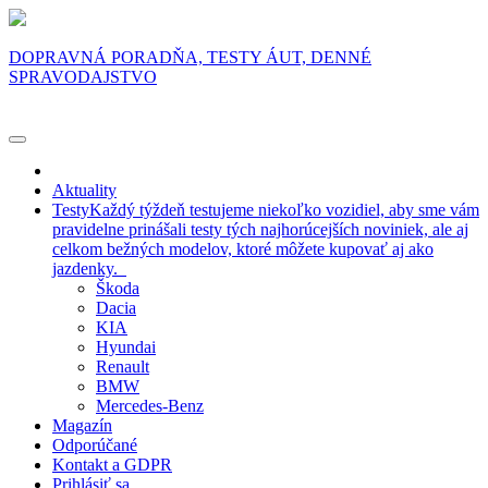
DOPRAVNÁ PORADŇA, TESTY ÁUT, DENNÉ
SPRAVODAJSTVO
Aktuality
Testy
Každý týždeň testujeme niekoľko vozidiel, aby sme vám
pravidelne prinášali testy tých najhorúcejších noviniek, ale aj
celkom bežných modelov, ktoré môžete kupovať aj ako
jazdenky.
Škoda
Dacia
KIA
Hyundai
Renault
BMW
Mercedes-Benz
Magazín
Odporúčané
Kontakt a GDPR
Prihlásiť sa