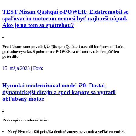
TEST Nissan Qashqai e-POWER: Elektromobil so
spaľovacím motorom nemusí byť najhorší nápad.
Ako je na tom so spotrebou?
Pred časom som povedal, že Nissqan Qashqai nasadil konkurencii latku
poriadne vysoko. S pohonom e-POWER sa mi toto tvrdenie opäť len
potvrdilo.
15. mája 2023 | Foto:
Hyundai modernizoval model i20. Dostal
dynamickejší dizajn a spod kapoty sa vytratil
obľúbený motor.
Prekvapivá modernizácia.
Nový Hyundai i20 prináša drobné zmeny navonok a veľké vo vnútri.