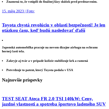
Znamená to, že vstúpili do finálnej fázy skúšok pred predstavením.
15. mája 2023 | Foto:
Toyota chystá revolúciu v oblasti bezpečnosti! Je len
otázkou času, keď budú nasledovať ďalší
Japonská automobilka pracuje na novom dizajne airbagu na ochranu
hornej časti tela.
Zakryje aj tvár a v prípade kolízie stabilizuje krk a ramená
Potvrdzuje to patent, ktorý Toyota podala v USA
Najnovšie príspevky
TEST SEAT Ateca FR 2.0 TSI 140kW: Ceny,
jazdné vlastnosti a spotreba športovo ladeného SUV