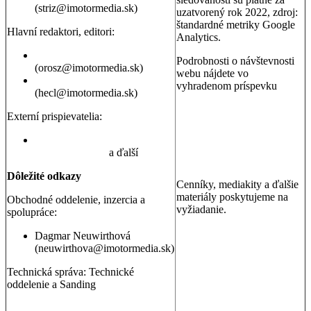
(striz@imotormedia.sk)
uzatvorený rok 2022, zdroj:
štandardné metriky Google
Hlavní redaktori, editori:
Analytics.
Peter Orosz
Podrobnosti o návštevnosti
(orosz@imotormedia.sk)
webu nájdete vo
David Hecl
vyhradenom príspevku
(hecl@imotormedia.sk)
Výsledky Google Analytics:
Autoviny.sk mesačne
Externí prispievatelia:
navštevuje 685-tisíc ľudí, sú
to muži aj ženy so záujmom
Juraj Hrivnák
,
Martin Šebesta
,
o kúpu auta, cestovanie a
Martin Gašparík
a ďalší
nehnuteľnosti
Dôležité odkazy
Cenníky, mediakity a ďalšie
materiály poskytujeme na
Obchodné oddelenie, inzercia a
vyžiadanie.
spolupráce:
Dagmar Neuwirthová
(neuwirthova@imotormedia.sk)
Technická správa: Technické
oddelenie a Sanding
GDPR a ochrana osobných údajov