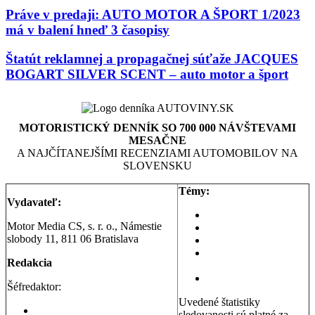
Práve v predaji: AUTO MOTOR A ŠPORT 1/2023
má v balení hneď 3 časopisy
Štatút reklamnej a propagačnej súťaže JACQUES
BOGART SILVER SCENT – auto motor a šport
MOTORISTICKÝ DENNÍK SO 700 000 NÁVŠTEVAMI
MESAČNE
A NAJČÍTANEJŠÍMI RECENZIAMI AUTOMOBILOV NA
SLOVENSKU
Témy:
Vydavateľ:
Aktuality a správy
Motor Media CS, s. r. o., Námestie
Testy áut
slobody 11, 811 06 Bratislava
Testy motoriek
Servisné témy a
Redakcia
poradňa
Dopravná poradňa
Šéfredaktor:
Uvedené štatistiky
Erik Stríž
sledovanosti sú platné za