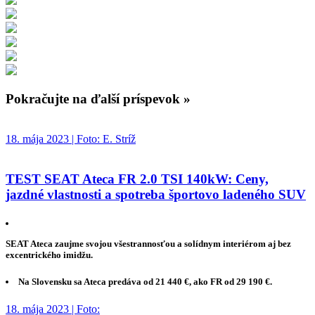
Pokračujte na ďalší príspevok »
18. mája 2023 | Foto: E. Stríž
TEST SEAT Ateca FR 2.0 TSI 140kW: Ceny,
jazdné vlastnosti a spotreba športovo ladeného SUV
SEAT Ateca zaujme svojou všestrannosťou a solídnym interiérom aj bez
excentrického imidžu.
Na Slovensku sa Ateca predáva od 21 440 €, ako FR od 29 190 €.
18. mája 2023 | Foto: