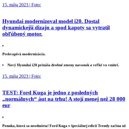
15. mája 2023 | Foto:
Hyundai modernizoval model i20. Dostal
dynamickejší dizajn a spod kapoty sa vytratil
obľúbený motor.
Prekvapivá modernizácia.
Nový Hyundai i20 prináša drobné zmeny navonok a veľké vo vnútri.
15. mája 2023 | Foto:
TEST: Ford Kuga je jedno z posledných
„normálnych“ áut na trhu! A stojí menej než 28 000
eur
Ponuka, ktorá sa neodmieta! Ford Kuga v špeciálnej edícii Trendy začína už