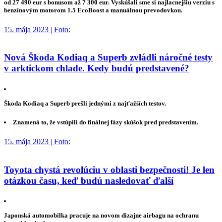
od 27 490 eur s bonusom až 7 300 eur. Vyskúšali sme si najlacnejšiu verziu s
benzínovým motorom 1.5 EcoBoost a manuálnou prevodovkou.
15. mája 2023 | Foto:
Nová Škoda Kodiaq a Superb zvládli náročné testy
v arktickom chlade. Kedy budú predstavené?
Škoda Kodiaq a Superb prešli jednými z najťažších testov.
Znamená to, že vstúpili do finálnej fázy skúšok pred predstavením.
15. mája 2023 | Foto:
Toyota chystá revolúciu v oblasti bezpečnosti! Je len
otázkou času, keď budú nasledovať ďalší
Japonská automobilka pracuje na novom dizajne airbagu na ochranu