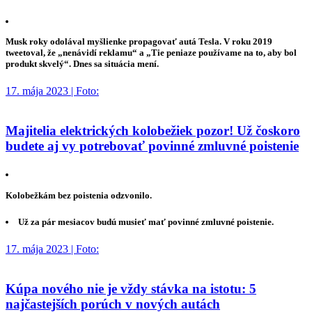
Musk roky odolával myšlienke propagovať autá Tesla. V roku 2019
tweetoval, že „nenávidí reklamu“ a „Tie peniaze používame na to, aby bol
produkt skvelý“. Dnes sa situácia mení.
17. mája 2023 | Foto:
Majitelia elektrických kolobežiek pozor! Už čoskoro
budete aj vy potrebovať povinné zmluvné poistenie
Kolobežkám bez poistenia odzvonilo.
Už za pár mesiacov budú musieť mať povinné zmluvné poistenie.
17. mája 2023 | Foto:
Kúpa nového nie je vždy stávka na istotu: 5
najčastejších porúch v nových autách