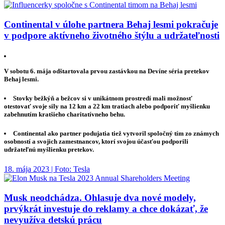
Continental v úlohe partnera Behaj lesmi pokračuje
v podpore aktívneho životného štýlu a udržateľnosti
V sobotu 6. mája odštartovala prvou zastávkou na Devíne séria pretekov
Behaj lesmi.
Stovky bežkýň a bežcov si v unikátnom prostredí mali možnosť
otestovať svoje sily na 12 km a 22 km tratiach alebo podporiť myšlienku
zabehnutím kratšieho charitatívneho behu.
Continental ako partner podujatia tiež vytvoril spoločný tím zo známych
osobností a svojich zamestnancov, ktorí svojou účasťou podporili
udržateľnú myšlienku pretekov.
18. mája 2023 | Foto: Tesla
Musk neodchádza. Ohlasuje dva nové modely,
prvýkrát investuje do reklamy a chce dokázať, že
nevyužíva detskú prácu