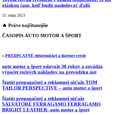
otázkou času, keď budú nasledovať ďalší
15. mája 2023
🔥 Práve najčítanejšie
ČASOPIS AUTO MOTOR A ŠPORT
»
PREDPLATNÉ elektronickej a tlačenej verzie
auto motor a šport oslavuje 30 rokov a zavádza
výpočet ročných nákladov na prevádzku áut
Štatút propagačnej a reklamnej súťaže TOM
TAILOR PERSPECTIVE – auto motor a šport
Štatút propagačnej a reklamnej súťaže
SALVATORE FERRAGAMO FERRAGAMO
BRIGHT LEATHER- auto motor a šport