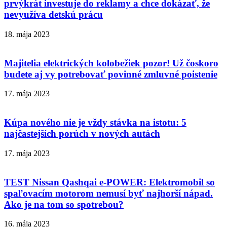
prvýkrát investuje do reklamy a chce dokázať, že
nevyužíva detskú prácu
18. mája 2023
Majitelia elektrických kolobežiek pozor! Už čoskoro
budete aj vy potrebovať povinné zmluvné poistenie
17. mája 2023
Kúpa nového nie je vždy stávka na istotu: 5
najčastejších porúch v nových autách
17. mája 2023
TEST Nissan Qashqai e-POWER: Elektromobil so
spaľovacím motorom nemusí byť najhorší nápad.
Ako je na tom so spotrebou?
16. mája 2023