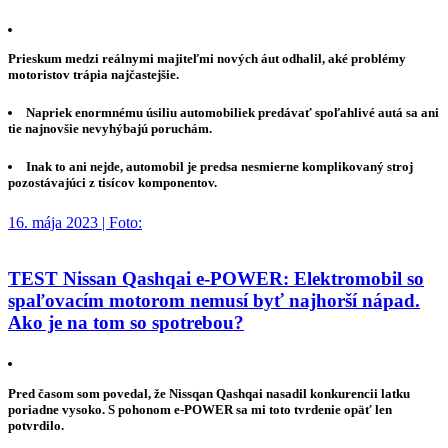
Prieskum medzi reálnymi majiteľmi nových áut odhalil, aké problémy
motoristov trápia najčastejšie.
Napriek enormnému úsiliu automobiliek predávať spoľahlivé autá sa ani
tie najnovšie nevyhýbajú poruchám.
Inak to ani nejde, automobil je predsa nesmierne komplikovaný stroj
pozostávajúci z tisícov komponentov.
16. mája 2023 | Foto:
TEST Nissan Qashqai e-POWER: Elektromobil so
spaľovacím motorom nemusí byť najhorší nápad.
Ako je na tom so spotrebou?
Pred časom som povedal, že Nissqan Qashqai nasadil konkurencii latku
poriadne vysoko. S pohonom e-POWER sa mi toto tvrdenie opäť len
potvrdilo.