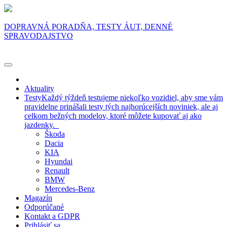
DOPRAVNÁ PORADŇA, TESTY ÁUT, DENNÉ
SPRAVODAJSTVO
Aktuality
Testy
Každý týždeň testujeme niekoľko vozidiel, aby sme vám
pravidelne prinášali testy tých najhorúcejších noviniek, ale aj
celkom bežných modelov, ktoré môžete kupovať aj ako
jazdenky.
Škoda
Dacia
KIA
Hyundai
Renault
BMW
Mercedes-Benz
Magazín
Odporúčané
Kontakt a GDPR
Prihlásiť sa