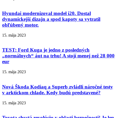
Hyundai modernizoval model i20. Dostal
dynamickejší dizajn a spod kapoty sa vytratil
obľúbený motor.
15. mája 2023
TEST: Ford Kuga je jedno z posledných
„normálnych“ áut na trhu! A stojí menej než 28 000
eur
15. mája 2023
Nová Škoda Kodiaq a Superb zvládli náročné testy
v arktickom chlade. Kedy budú predstavené?
15. mája 2023
Toyota chystá revolúciu v oblasti bezpečnosti! Je len