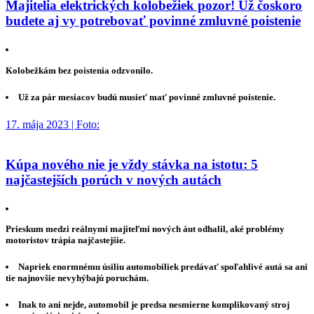
Majitelia elektrických kolobežiek pozor! Už čoskoro
budete aj vy potrebovať povinné zmluvné poistenie
Kolobežkám bez poistenia odzvonilo.
Už za pár mesiacov budú musieť mať povinné zmluvné poistenie.
17. mája 2023 | Foto:
Kúpa nového nie je vždy stávka na istotu: 5
najčastejších porúch v nových autách
Prieskum medzi reálnymi majiteľmi nových áut odhalil, aké problémy
motoristov trápia najčastejšie.
Napriek enormnému úsiliu automobiliek predávať spoľahlivé autá sa ani
tie najnovšie nevyhýbajú poruchám.
Inak to ani nejde, automobil je predsa nesmierne komplikovaný stroj