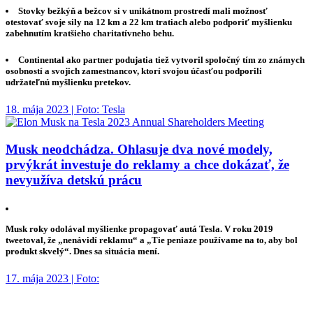
Stovky bežkýň a bežcov si v unikátnom prostredí mali možnosť
otestovať svoje sily na 12 km a 22 km tratiach alebo podporiť myšlienku
zabehnutím kratšieho charitatívneho behu.
Continental ako partner podujatia tiež vytvoril spoločný tím zo známych
osobností a svojich zamestnancov, ktorí svojou účasťou podporili
udržateľnú myšlienku pretekov.
18. mája 2023 | Foto: Tesla
Musk neodchádza. Ohlasuje dva nové modely,
prvýkrát investuje do reklamy a chce dokázať, že
nevyužíva detskú prácu
Musk roky odolával myšlienke propagovať autá Tesla. V roku 2019
tweetoval, že „nenávidí reklamu“ a „Tie peniaze používame na to, aby bol
produkt skvelý“. Dnes sa situácia mení.
17. mája 2023 | Foto: