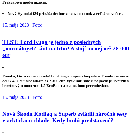
Prekvapivá modernizácia.
Nový Hyundai i20 prináša drobné zmeny navonok a veľké vo vnútri.
15. mája 2023 | Foto:
TEST: Ford Kuga je jedno z posledných
„normálnych“ áut na trhu! A stojí menej než 28 000
eur
Ponuka, ktorá sa neodmieta! Ford Kuga v špeciálnej edícii Trendy začína už
od 27 490 eur s bonusom až 7 300 eur. Vyskúšali sme si najlacnejšiu verziu s
benzínovým motorom 1.5 EcoBoost a manuálnou prevodovkou.
15. mája 2023 | Foto:
Nová Škoda Kodiaq a Superb zvládli náročné testy
v arktickom chlade. Kedy budú predstavené?