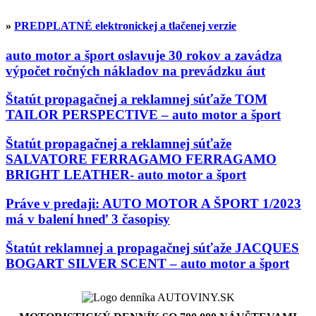
»
PREDPLATNÉ elektronickej a tlačenej verzie
auto motor a šport oslavuje 30 rokov a zavádza
výpočet ročných nákladov na prevádzku áut
Štatút propagačnej a reklamnej súťaže TOM
TAILOR PERSPECTIVE – auto motor a šport
Štatút propagačnej a reklamnej súťaže
SALVATORE FERRAGAMO FERRAGAMO
BRIGHT LEATHER- auto motor a šport
Práve v predaji: AUTO MOTOR A ŠPORT 1/2023
má v balení hneď 3 časopisy
Štatút reklamnej a propagačnej súťaže JACQUES
BOGART SILVER SCENT – auto motor a šport