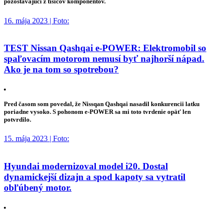
pozostávajúci z tisícov komponentov.
16. mája 2023 | Foto:
TEST Nissan Qashqai e-POWER: Elektromobil so
spaľovacím motorom nemusí byť najhorší nápad.
Ako je na tom so spotrebou?
Pred časom som povedal, že Nissqan Qashqai nasadil konkurencii latku
poriadne vysoko. S pohonom e-POWER sa mi toto tvrdenie opäť len
potvrdilo.
15. mája 2023 | Foto:
Hyundai modernizoval model i20. Dostal
dynamickejší dizajn a spod kapoty sa vytratil
obľúbený motor.