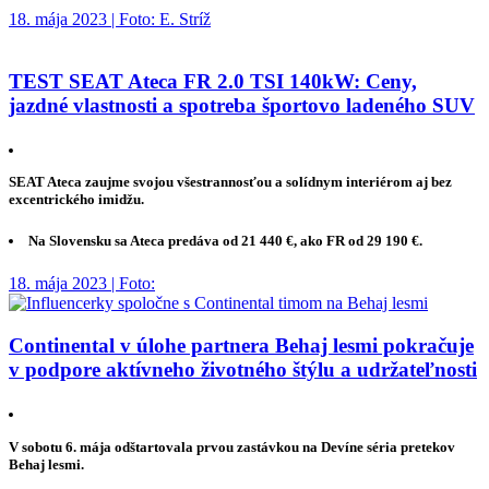
18. mája 2023 | Foto: E. Stríž
TEST SEAT Ateca FR 2.0 TSI 140kW: Ceny,
jazdné vlastnosti a spotreba športovo ladeného SUV
SEAT Ateca zaujme svojou všestrannosťou a solídnym interiérom aj bez
excentrického imidžu.
Na Slovensku sa Ateca predáva od 21 440 €, ako FR od 29 190 €.
18. mája 2023 | Foto:
Continental v úlohe partnera Behaj lesmi pokračuje
v podpore aktívneho životného štýlu a udržateľnosti
V sobotu 6. mája odštartovala prvou zastávkou na Devíne séria pretekov
Behaj lesmi.