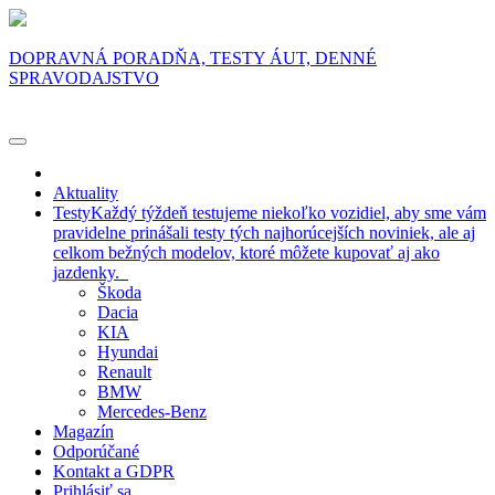
DOPRAVNÁ PORADŇA, TESTY ÁUT, DENNÉ
SPRAVODAJSTVO
Aktuality
Testy
Každý týždeň testujeme niekoľko vozidiel, aby sme vám
pravidelne prinášali testy tých najhorúcejších noviniek, ale aj
celkom bežných modelov, ktoré môžete kupovať aj ako
jazdenky.
Škoda
Dacia
KIA
Hyundai
Renault
BMW
Mercedes-Benz
Magazín
Odporúčané
Kontakt a GDPR
Prihlásiť sa