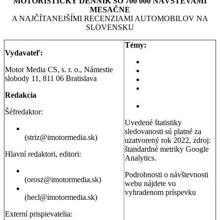
MOTORISTICKÝ DENNÍK SO 700 000 NÁVŠTEVAMI
MESAČNE
A NAJČÍTANEJŠÍMI RECENZIAMI AUTOMOBILOV NA
SLOVENSKU
Témy:
Vydavateľ:
Aktuality a správy
Motor Media CS, s. r. o., Námestie
Testy áut
slobody 11, 811 06 Bratislava
Testy motoriek
Servisné témy a
Redakcia
poradňa
Dopravná poradňa
Šéfredaktor:
Uvedené štatistiky
Erik Stríž
sledovanosti sú platné za
(striz@imotormedia.sk)
uzatvorený rok 2022, zdroj:
štandardné metriky Google
Hlavní redaktori, editori:
Analytics.
Peter Orosz
Podrobnosti o návštevnosti
(orosz@imotormedia.sk)
webu nájdete vo
David Hecl
vyhradenom príspevku
(hecl@imotormedia.sk)
Výsledky Google Analytics:
Autoviny.sk mesačne
Externí prispievatelia:
navštevuje 685-tisíc ľudí, sú