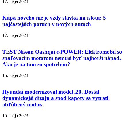
17. mája 2023
Kúpa nového nie je vždy stávka na istotu: 5
najčastejších porúch v nových autách
17. mája 2023
TEST Nissan Qashqai e-POWER: Elektromobil so
spaľovacím motorom nemusí byť najhorší nápad.
Ako je na tom so spotrebou?
16. mája 2023
Hyundai modernizoval model i20. Dostal
dynamickejší dizajn a spod kapoty sa vytratil
obľúbený motor.
15. mája 2023