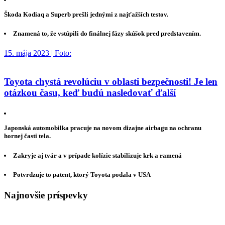
Škoda Kodiaq a Superb prešli jednými z najťažších testov.
Znamená to, že vstúpili do finálnej fázy skúšok pred predstavením.
15. mája 2023 | Foto:
Toyota chystá revolúciu v oblasti bezpečnosti! Je len
otázkou času, keď budú nasledovať ďalší
Japonská automobilka pracuje na novom dizajne airbagu na ochranu
hornej časti tela.
Zakryje aj tvár a v prípade kolízie stabilizuje krk a ramená
Potvrdzuje to patent, ktorý Toyota podala v USA
Najnovšie príspevky