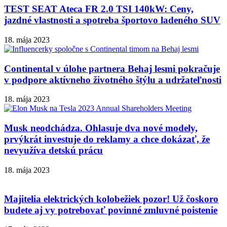
TEST SEAT Ateca FR 2.0 TSI 140kW: Ceny,
jazdné vlastnosti a spotreba športovo ladeného SUV
18. mája 2023
Continental v úlohe partnera Behaj lesmi pokračuje
v podpore aktívneho životného štýlu a udržateľnosti
18. mája 2023
Musk neodchádza. Ohlasuje dva nové modely,
prvýkrát investuje do reklamy a chce dokázať, že
nevyužíva detskú prácu
18. mája 2023
Majitelia elektrických kolobežiek pozor! Už čoskoro
budete aj vy potrebovať povinné zmluvné poistenie