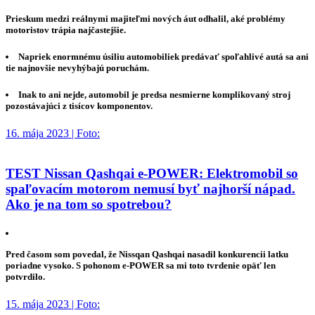
Prieskum medzi reálnymi majiteľmi nových áut odhalil, aké problémy
motoristov trápia najčastejšie.
Napriek enormnému úsiliu automobiliek predávať spoľahlivé autá sa ani
tie najnovšie nevyhýbajú poruchám.
Inak to ani nejde, automobil je predsa nesmierne komplikovaný stroj
pozostávajúci z tisícov komponentov.
16. mája 2023 | Foto:
TEST Nissan Qashqai e-POWER: Elektromobil so
spaľovacím motorom nemusí byť najhorší nápad.
Ako je na tom so spotrebou?
Pred časom som povedal, že Nissqan Qashqai nasadil konkurencii latku
poriadne vysoko. S pohonom e-POWER sa mi toto tvrdenie opäť len
potvrdilo.
15. mája 2023 | Foto: