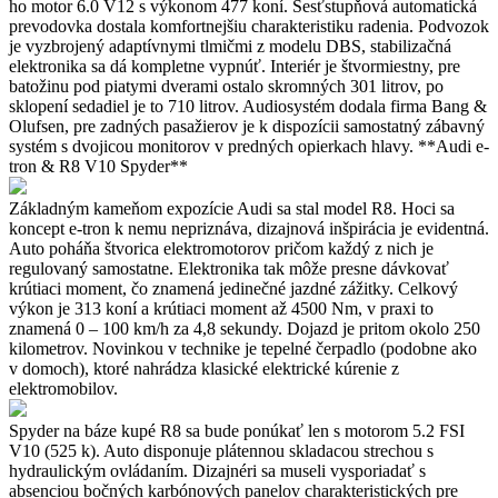
ho motor 6.0 V12 s výkonom 477 koní. Šesťstupňová automatická
prevodovka dostala komfortnejšiu charakteristiku radenia. Podvozok
je vyzbrojený adaptívnymi tlmičmi z modelu DBS, stabilizačná
elektronika sa dá kompletne vypnúť. Interiér je štvormiestny, pre
batožinu pod piatymi dverami ostalo skromných 301 litrov, po
sklopení sedadiel je to 710 litrov. Audiosystém dodala firma Bang &
Olufsen, pre zadných pasažierov je k dispozícii samostatný zábavný
systém s dvojicou monitorov v predných opierkach hlavy. **Audi e-
tron & R8 V10 Spyder**
Základným kameňom expozície Audi sa stal model R8. Hoci sa
koncept e-tron k nemu nepriznáva, dizajnová inšpirácia je evidentná.
Auto poháňa štvorica elektromotorov pričom každý z nich je
regulovaný samostatne. Elektronika tak môže presne dávkovať
krútiaci moment, čo znamená jedinečné jazdné zážitky. Celkový
výkon je 313 koní a krútiaci moment až 4500 Nm, v praxi to
znamená 0 – 100 km/h za 4,8 sekundy. Dojazd je pritom okolo 250
kilometrov. Novinkou v technike je tepelné čerpadlo (podobne ako
v domoch), ktoré nahrádza klasické elektrické kúrenie z
elektromobilov.
Spyder na báze kupé R8 sa bude ponúkať len s motorom 5.2 FSI
V10 (525 k). Auto disponuje plátennou skladacou strechou s
hydraulickým ovládaním. Dizajnéri sa museli vysporiadať s
absenciou bočných karbónových panelov charakteristických pre