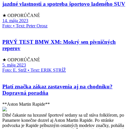
jazdné vlastnosti a spotreba športovo ladeného SUV
★ ODPORÚČANÉ
14. mája 2023
Foto: • Text: Peter Orosz
PRVÝ TEST BMW XM: Mokrý sen pivničných
reperov
★ ODPORÚČANÉ
5. mája 2023
Foto: E. Stríž • Text: ERIK STRÍŽ
Platí značka zákaz zastavenia aj na chodníku?
Dopravná poradňa
**Aston Martin Rapide**
Dlhé čakanie na luxusné športové sedany sa už stáva folklórom, po
Panamere konečne dozrel aj Aston Martin Rapide. Po stránke
podvozka je Rapide príbuzným ostatných modelov značky, poháňa