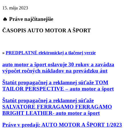
15. mája 2023
🔥 Práve najčítanejšie
ČASOPIS AUTO MOTOR A ŠPORT
»
PREDPLATNÉ elektronickej a tlačenej verzie
auto motor a šport oslavuje 30 rokov a zavádza
výpočet ročných nákladov na prevádzku áut
Štatút propagačnej a reklamnej súťaže TOM
TAILOR PERSPECTIVE – auto motor a šport
Štatút propagačnej a reklamnej súťaže
SALVATORE FERRAGAMO FERRAGAMO
BRIGHT LEATHER- auto motor a šport
Práve v predaji: AUTO MOTOR A ŠPORT 1/2023