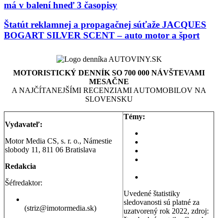
má v balení hneď 3 časopisy
Štatút reklamnej a propagačnej súťaže JACQUES
BOGART SILVER SCENT – auto motor a šport
MOTORISTICKÝ DENNÍK SO 700 000 NÁVŠTEVAMI
MESAČNE
A NAJČÍTANEJŠÍMI RECENZIAMI AUTOMOBILOV NA
SLOVENSKU
Témy:
Vydavateľ:
Aktuality a správy
Motor Media CS, s. r. o., Námestie
Testy áut
slobody 11, 811 06 Bratislava
Testy motoriek
Servisné témy a
Redakcia
poradňa
Dopravná poradňa
Šéfredaktor:
Uvedené štatistiky
Erik Stríž
sledovanosti sú platné za
(striz@imotormedia.sk)
uzatvorený rok 2022, zdroj: