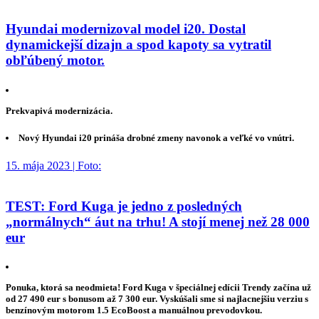
Hyundai modernizoval model i20. Dostal
dynamickejší dizajn a spod kapoty sa vytratil
obľúbený motor.
Prekvapivá modernizácia.
Nový Hyundai i20 prináša drobné zmeny navonok a veľké vo vnútri.
15. mája 2023 | Foto:
TEST: Ford Kuga je jedno z posledných
„normálnych“ áut na trhu! A stojí menej než 28 000
eur
Ponuka, ktorá sa neodmieta! Ford Kuga v špeciálnej edícii Trendy začína už
od 27 490 eur s bonusom až 7 300 eur. Vyskúšali sme si najlacnejšiu verziu s
benzínovým motorom 1.5 EcoBoost a manuálnou prevodovkou.