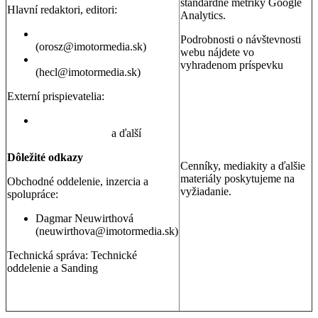
štandardné metriky Google
Hlavní redaktori, editori:
Analytics.
Peter Orosz
Podrobnosti o návštevnosti
(orosz@imotormedia.sk)
webu nájdete vo
David Hecl
vyhradenom príspevku
(hecl@imotormedia.sk)
Výsledky Google Analytics:
Autoviny.sk mesačne
Externí prispievatelia:
navštevuje 685-tisíc ľudí, sú
to muži aj ženy so záujmom
Juraj Hrivnák
,
Martin Šebesta
,
o kúpu auta, cestovanie a
Martin Gašparík
a ďalší
nehnuteľnosti
Dôležité odkazy
Cenníky, mediakity a ďalšie
materiály poskytujeme na
Obchodné oddelenie, inzercia a
vyžiadanie.
spolupráce:
Dagmar Neuwirthová
(neuwirthova@imotormedia.sk)
Technická správa: Technické
oddelenie a Sanding
GDPR a ochrana osobných údajov