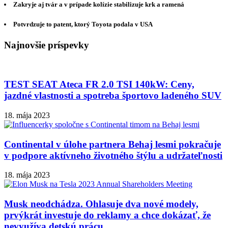
Zakryje aj tvár a v prípade kolízie stabilizuje krk a ramená
Potvrdzuje to patent, ktorý Toyota podala v USA
Najnovšie príspevky
TEST SEAT Ateca FR 2.0 TSI 140kW: Ceny,
jazdné vlastnosti a spotreba športovo ladeného SUV
18. mája 2023
Continental v úlohe partnera Behaj lesmi pokračuje
v podpore aktívneho životného štýlu a udržateľnosti
18. mája 2023
Musk neodchádza. Ohlasuje dva nové modely,
prvýkrát investuje do reklamy a chce dokázať, že
nevyužíva detskú prácu