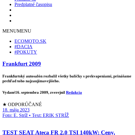
Predplatné časopisu
MENU
MENU
ECOMOTO.SK
#DACIA
#POKUTY
Frankfurt 2009
Frankfurtský autosalón rozbalil všetky balíčky s prekvapeniami, prinášame
prehľad toho najzaujímavejšieho.
Vydané
16. septembra 2009
, zverejnil
Redakcia
★ ODPORÚČANÉ
18. mája 2023
Foto: E. Stríž • Text: ERIK STRÍŽ
TEST SEAT Ateca FR 2.0 TSI 140kW: Ceny,