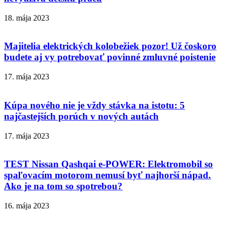
18. mája 2023
Majitelia elektrických kolobežiek pozor! Už čoskoro
budete aj vy potrebovať povinné zmluvné poistenie
17. mája 2023
Kúpa nového nie je vždy stávka na istotu: 5
najčastejších porúch v nových autách
17. mája 2023
TEST Nissan Qashqai e-POWER: Elektromobil so
spaľovacím motorom nemusí byť najhorší nápad.
Ako je na tom so spotrebou?
16. mája 2023