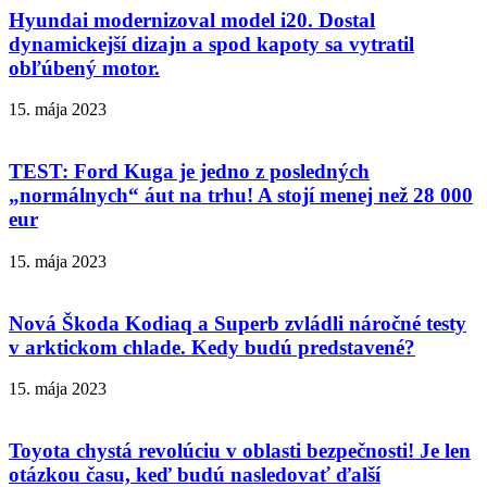
Hyundai modernizoval model i20. Dostal
dynamickejší dizajn a spod kapoty sa vytratil
obľúbený motor.
15. mája 2023
TEST: Ford Kuga je jedno z posledných
„normálnych“ áut na trhu! A stojí menej než 28 000
eur
15. mája 2023
Nová Škoda Kodiaq a Superb zvládli náročné testy
v arktickom chlade. Kedy budú predstavené?
15. mája 2023
Toyota chystá revolúciu v oblasti bezpečnosti! Je len
otázkou času, keď budú nasledovať ďalší