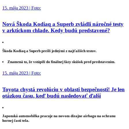
15. mája 2023 | Foto:
Nová Škoda Kodiaq a Superb zvládli náročné testy
v arktickom chlade. Kedy budú predstavené?
Škoda Kodiaq a Superb prešli jednými z najťažších testov.
Znamená to, že vstúpili do finálnej fázy skúšok pred predstavením.
15. mája 2023 | Foto:
Toyota chystá revolúciu v oblasti bezpečnosti! Je len
otázkou času, keď budú nasledovať ďalší
Japonská automobilka pracuje na novom dizajne airbagu na ochranu
hornej časti tela.