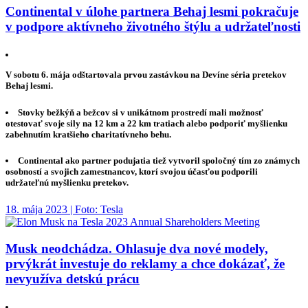
Continental v úlohe partnera Behaj lesmi pokračuje
v podpore aktívneho životného štýlu a udržateľnosti
V sobotu 6. mája odštartovala prvou zastávkou na Devíne séria pretekov
Behaj lesmi.
Stovky bežkýň a bežcov si v unikátnom prostredí mali možnosť
otestovať svoje sily na 12 km a 22 km tratiach alebo podporiť myšlienku
zabehnutím kratšieho charitatívneho behu.
Continental ako partner podujatia tiež vytvoril spoločný tím zo známych
osobností a svojich zamestnancov, ktorí svojou účasťou podporili
udržateľnú myšlienku pretekov.
18. mája 2023 | Foto: Tesla
Musk neodchádza. Ohlasuje dva nové modely,
prvýkrát investuje do reklamy a chce dokázať, že
nevyužíva detskú prácu