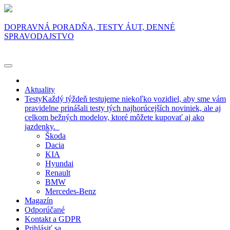
DOPRAVNÁ PORADŇA, TESTY ÁUT, DENNÉ
SPRAVODAJSTVO
Aktuality
Testy
Každý týždeň testujeme niekoľko vozidiel, aby sme vám
pravidelne prinášali testy tých najhorúcejších noviniek, ale aj
celkom bežných modelov, ktoré môžete kupovať aj ako
jazdenky.
Škoda
Dacia
KIA
Hyundai
Renault
BMW
Mercedes-Benz
Magazín
Odporúčané
Kontakt a GDPR
Prihlásiť sa