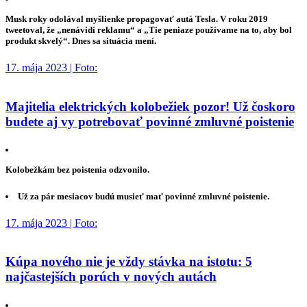
Musk roky odolával myšlienke propagovať autá Tesla. V roku 2019
tweetoval, že „nenávidí reklamu“ a „Tie peniaze používame na to, aby bol
produkt skvelý“. Dnes sa situácia mení.
17. mája 2023 | Foto:
Majitelia elektrických kolobežiek pozor! Už čoskoro
budete aj vy potrebovať povinné zmluvné poistenie
Kolobežkám bez poistenia odzvonilo.
Už za pár mesiacov budú musieť mať povinné zmluvné poistenie.
17. mája 2023 | Foto:
Kúpa nového nie je vždy stávka na istotu: 5
najčastejších porúch v nových autách