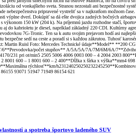
eť sa pred jarnými slnečnými lúčmi na ostrove Mallorca, no na chvíľu sm
zoláciu od vonkajšieho sveta. Stranou nezostali ani bezpečnostné sy
ade nebezpečenstva pripravené vystreliť sa v najkratšom možnom čase.
časti výplne dverí. Dokúpiť sa dá ešte dvojica zadných bočných airbag
 s výkonom 150 kW (204 k). Na príjemnú jazdu rozhodne stačí, športov
 do kabrioletu je diesel, napríklad základný 220 CDI. Kultúrny agregá
revodovkou 7G-Tronic. Ten sa k autu svojim prejavom hodí asi najlepši
etu bezpečne sedí na ceste a poradí si s každou zákrutou. Tuhosť karos
ľov. Text: Martin Ruisl Foto: Mercedes Technické údaje**Model** *
/6**Prevodovka/počet stupňov** A/5A/5A/7A/7M/6M/6A/7**Zdviho
0/231 pri ot/min5 2505 5006 4006 0003 000 – 4 2004 2003 800**
0 – 2 8001 600 – 1 8001 600 – 2 400**Dĺžka x šírka x výška**mm4 6
86,9**Maximálna rýchlosť**km/h231240250250232245250**Kombinovan
86155 93071 51947 71949 86154 621
astnosti a spotreba športovo ladeného SUV