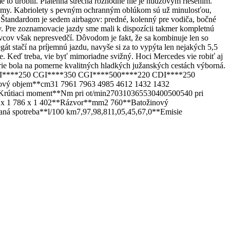
e to urobili. Plátenná strecha rozhodne nie je núdzovým riešením.
stémy. Kabriolety s pevným ochranným oblúkom sú už minulosťou,
 Štandardom je sedem airbagov: predné, kolenný pre vodiča, bočné
ov. Pre zoznamovacie jazdy sme mali k dispozícii takmer kompletnú
cov však nepresvedčí. Dôvodom je fakt, že sa kombinuje len so
t stačí na príjemnú jazdu, navyše si za to vypýta len nejakých 5,5
e. Keď treba, vie byť mimoriadne svižný. Hoci Mercedes vie robiť aj
érie bola na pomerne kvalitných hladkých južanských cestách výborná.
*200 CGI****250 CGI****350 CGI****500****220 CDI****250
vý objem**cm31 7961 7963 4985 4612 1432 1432
Krútiaci moment**Nm pri ot/min270310365530400500540 pri
98 x 1 786 x 1 402**Rázvor**mm2 760**Batožinový
á spotreba**l/100 km7,97,98,811,05,45,67,0**Emisie