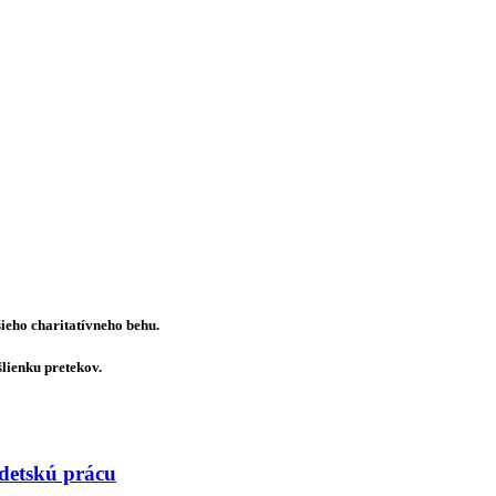
ieho charitatívneho behu.
šlienku pretekov.
 detskú prácu