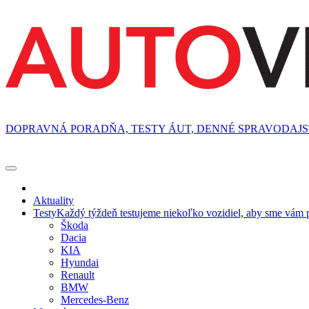
DOPRAVNÁ PORADŇA, TESTY ÁUT, DENNÉ SPRAVODAJ
Aktuality
Testy
Každý týždeň testujeme niekoľko vozidiel, aby sme vám p
Škoda
Dacia
KIA
Hyundai
Renault
BMW
Mercedes-Benz