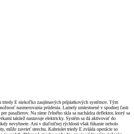
etu triedy E niekoľko zaujímavých príplatkových systémov. Tým
a možnosť nasmerovania prúdenia. Lamely umiestnené v spodnej časti
pre pasažierov. Na ráme čelného skla sa nachádza deflektor, ktorý sa
rkami taktiež nastavuje elektricky. Systém sa dá aktivovať do
nikdy nevyhnete. Ani v diaľničnej rýchlosti však fúkanie nebolo
, môže zavrieť strechu. Kabriolet triedy E zvláda operácie so