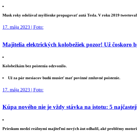
Musk roky odolával myšlienke propagovať autá Tesla. V roku 2019 tweetoval, 
17. mája 2023 | Foto:
Majitelia elektrických kolobežiek pozor! Už čoskoro 
Kolobežkám bez poistenia odzvonilo.
Už za pár mesiacov budú musieť mať povinné zmluvné poistenie.
17. mája 2023 | Foto:
Kúpa nového nie je vždy stávka na istotu: 5 najčaste
Prieskum medzi reálnymi majiteľmi nových áut odhalil, aké problémy motorist