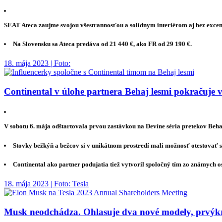
SEAT Ateca zaujme svojou všestrannosťou a solídnym interiérom aj bez excen
Na Slovensku sa Ateca predáva od 21 440 €, ako FR od 29 190 €.
18. mája 2023 | Foto:
Continental v úlohe partnera Behaj lesmi pokračuje v
V sobotu 6. mája odštartovala prvou zastávkou na Devíne séria pretekov Beha
Stovky bežkýň a bežcov si v unikátnom prostredí mali možnosť otestovať s
Continental ako partner podujatia tiež vytvoril spoločný tím zo známych o
18. mája 2023 | Foto: Tesla
Musk neodchádza. Ohlasuje dva nové modely, prvýkrá