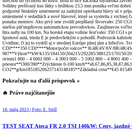
strechou do rýchlosti 40 km/h. Bola to síce kacírska myšlienka zavri
Solídny prešívaný kus látky s hrúbkou 23,5 mm ponúka veľmi dobrú i
podporné štruktúry umiestnené za zadnými opierkami hlavy sú v príp
umiestnené v sedadlách a nové hlavové, ktoré sa vystrelia z vrchnej 
ponuku motorov. Ako prvý sme zvolili prepĺňaný štvorvalec 250 CGI
staršou päťstupňovou automatickou prevodovkou. Zaujímavou voľbou aj
litra nafty na 100 km. Na horskú etapu volíme šesťvalec 350 CGI s p
športové autá, trieda E je predovšetkým o pohodlí. Podvozok kabriol
Uvidíme, či jej to vydrží aj v strednej Európe plnej jám a hrbo
CDI****350 CDI****Motor/počet valcov** R/4R/4V/6V/8R/4R/4V
987**Výkon**kW/k135/184150/204215/292285/388125/170150/20417
ot/min1 800 – 4 6002 000 – 4 3003 000 – 5 1002 800 – 4 8001 40
priestor**l300/390**Zrýchlenie 0-100 km/h**s8,67,86,85,38,87,
CO2**g/km185185206257143148185**Základná cena**€45 81549 
Pokračujte na ďalší príspevok »
🔥 Práve najčítanejšie
18. mája 2023 | Foto: E. Stríž
TEST SEAT Ateca FR 2.0 TSI 140kW: Ceny, jazdné vl