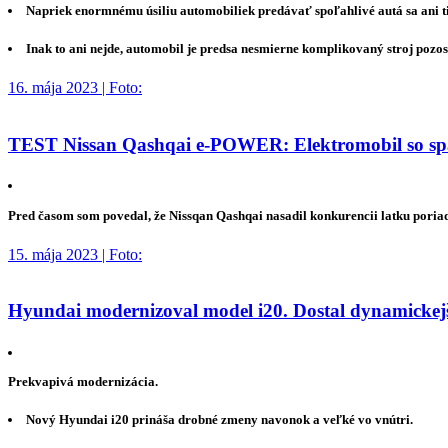
Napriek enormnému úsiliu automobiliek predávať spoľahlivé autá sa ani 
Inak to ani nejde, automobil je predsa nesmierne komplikovaný stroj pozos
16. mája 2023 | Foto:
TEST Nissan Qashqai e-POWER: Elektromobil so spa
Pred časom som povedal, že Nissqan Qashqai nasadil konkurencii latku poria
15. mája 2023 | Foto:
Hyundai modernizoval model i20. Dostal dynamickejší
Prekvapivá modernizácia.
Nový Hyundai i20 prináša drobné zmeny navonok a veľké vo vnútri.