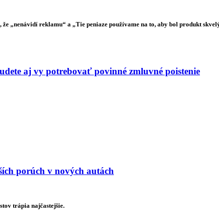
že „nenávidí reklamu“ a „Tie peniaze používame na to, aby bol produkt skvelý“
budete aj vy potrebovať povinné zmluvné poistenie
jších porúch v nových autách
ov trápia najčastejšie.