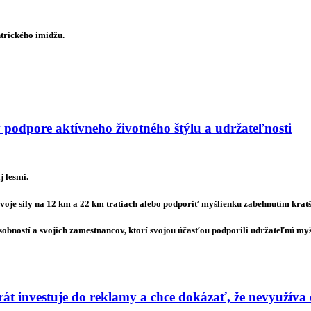
trického imidžu.
 podpore aktívneho životného štýlu a udržateľnosti
j lesmi.
voje sily na 12 km a 22 km tratiach alebo podporiť myšlienku zabehnutím kratš
sobností a svojich zamestnancov, ktorí svojou účasťou podporili udržateľnú my
t investuje do reklamy a chce dokázať, že nevyužíva