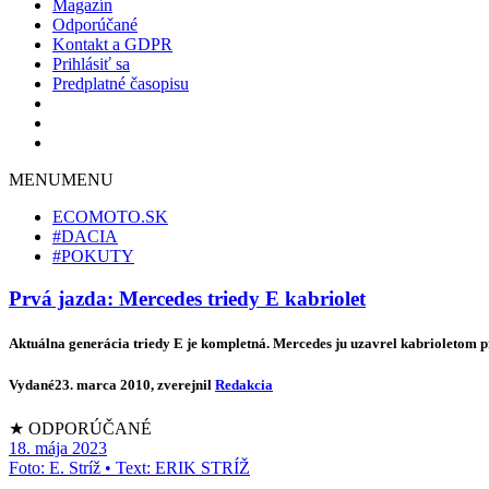
Magazín
Odporúčané
Kontakt a GDPR
Prihlásiť sa
Predplatné časopisu
MENU
MENU
ECOMOTO.SK
#DACIA
#POKUTY
Prvá jazda: Mercedes triedy E kabriolet
Aktuálna generácia triedy E je kompletná. Mercedes ju uzavrel kabrioletom pr
Vydané
23. marca 2010
, zverejnil
Redakcia
★ ODPORÚČANÉ
18. mája 2023
Foto: E. Stríž • Text: ERIK STRÍŽ