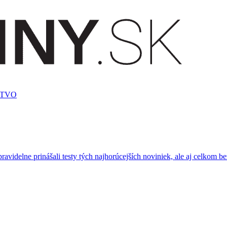
STVO
ravidelne prinášali testy tých najhorúcejších noviniek, ale aj celkom