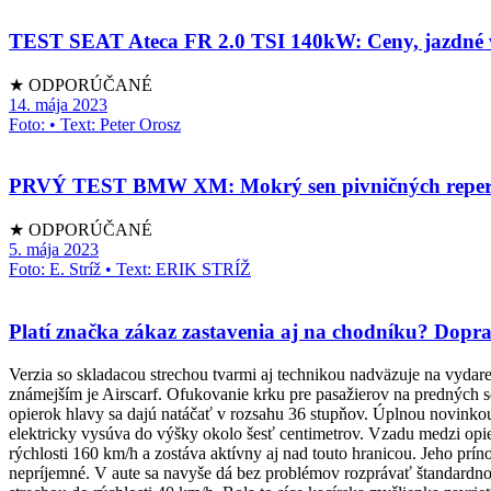
TEST SEAT Ateca FR 2.0 TSI 140kW: Ceny, jazdné vl
★ ODPORÚČANÉ
14. mája 2023
Foto: • Text: Peter Orosz
PRVÝ TEST BMW XM: Mokrý sen pivničných repe
★ ODPORÚČANÉ
5. mája 2023
Foto: E. Stríž • Text: ERIK STRÍŽ
Platí značka zákaz zastavenia aj na chodníku? Dop
Verzia so skladacou strechou tvarmi aj technikou nadväzuje na vyda
známejším je Airscarf. Ofukovanie krku pre pasažierov na predných s
opierok hlavy sa dajú natáčať v rozsahu 36 stupňov. Úplnou novinkou 
elektricky vysúva do výšky okolo šesť centimetrov. Vzadu medzi opier
rýchlosti 160 km/h a zostáva aktívny aj nad touto hranicou. Jeho prín
nepríjemné. V aute sa navyše dá bez problémov rozprávať štandardnou