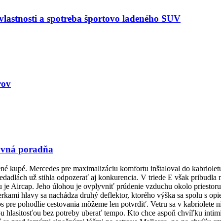
astnosti a spotreba športovo ladeného SUV
rov
ravná poradňa
rené kupé. Mercedes pre maximalizáciu komfortu inštaloval do kabriol
edadlách už stihla odpozerať aj konkurencia. V triede E však pribudl
je Aircap. Jeho úlohou je ovplyvniť prúdenie vzduchu okolo priestoru 
kami hlavy sa nachádza druhý deflektor, ktorého výška sa spolu s opie
os pre pohodlie cestovania môžeme len potvrdiť. Vetru sa v kabriolete 
 hlasitosťou bez potreby uberať tempo. Kto chce aspoň chvíľku intimity