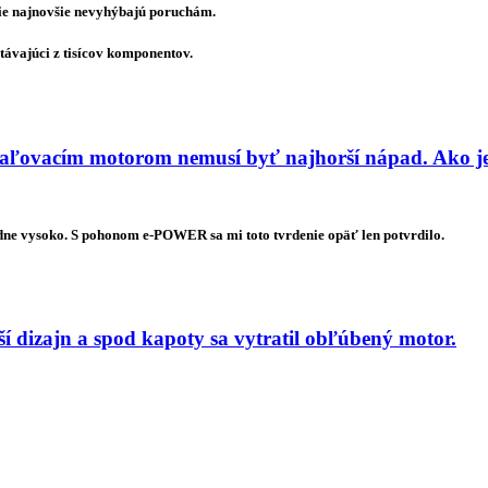
tie najnovšie nevyhýbajú poruchám.
távajúci z tisícov komponentov.
ľovacím motorom nemusí byť najhorší nápad. Ako je
dne vysoko. S pohonom e-POWER sa mi toto tvrdenie opäť len potvrdilo.
 dizajn a spod kapoty sa vytratil obľúbený motor.