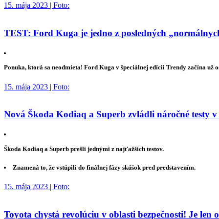
15. mája 2023 | Foto:
TEST: Ford Kuga je jedno z posledných „normálnych“
Ponuka, ktorá sa neodmieta! Ford Kuga v špeciálnej edícii Trendy začína už 
15. mája 2023 | Foto:
Nová Škoda Kodiaq a Superb zvládli náročné testy v
Škoda Kodiaq a Superb prešli jednými z najťažších testov.
Znamená to, že vstúpili do finálnej fázy skúšok pred predstavením.
15. mája 2023 | Foto:
Toyota chystá revolúciu v oblasti bezpečnosti! Je len