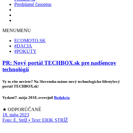
Predplatné časopisu
MENU
MENU
ECOMOTO.SK
#DACIA
#POKUTY
PR: Nový portál TECHBOX.sk pre nadšencov
technológií
Vy to ešte neviete? Na Slovensku máme nový technologicko-lifestylový
portál TECHBOX.sk!
Vydané
7. mája 2010
, zverejnil
Redakcia
★ ODPORÚČANÉ
18. mája 2023
Foto: E. Stríž • Text: ERIK STRÍŽ