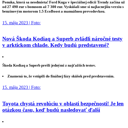
Ponuka, ktorá sa neodmieta! Ford Kuga v špeciálnej edícii Trendy začína už
od 27 490 eur s bonusom až 7 300 eur. Vyskúšali sme si najlacnejšiu verziu s
benzínovým motorom 1.5 EcoBoost a manuálnou prevodovkou.
15. mája 2023 | Foto:
Nová Škoda Kodiaq a Superb zvládli náročné testy
v arktickom chlade. Kedy budú predstavené?
Škoda Kodiaq a Superb prešli jednými z najťažších testov.
Znamená to, že vstúpili do finálnej fázy skúšok pred predstavením.
15. mája 2023 | Foto:
Toyota chystá revolúciu v oblasti bezpečnosti! Je len
otázkou času, keď budú nasledovať ďalší