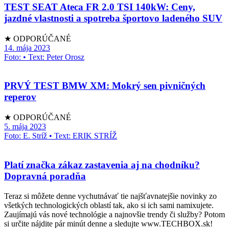
TEST SEAT Ateca FR 2.0 TSI 140kW: Ceny,
jazdné vlastnosti a spotreba športovo ladeného SUV
★ ODPORÚČANÉ
14. mája 2023
Foto: • Text: Peter Orosz
PRVÝ TEST BMW XM: Mokrý sen pivničných
reperov
★ ODPORÚČANÉ
5. mája 2023
Foto: E. Stríž • Text: ERIK STRÍŽ
Platí značka zákaz zastavenia aj na chodníku?
Dopravná poradňa
Teraz si môžete denne vychutnávať tie najšťavnatejšie novinky zo
všetkých technologických oblastí tak, ako si ich sami namixujete.
Zaujímajú vás nové technológie a najnovšie trendy či služby? Potom
si určite nájdite pár minút denne a sledujte www.TECHBOX.sk!