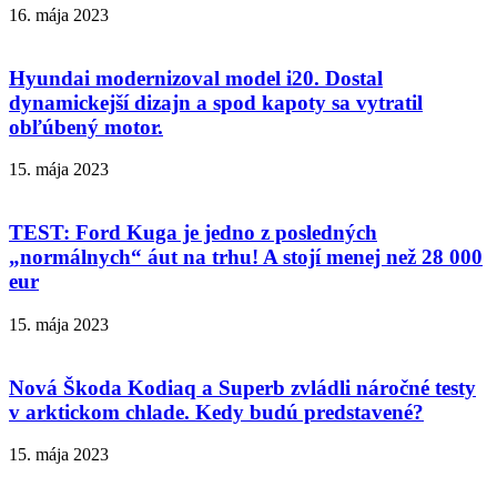
16. mája 2023
Hyundai modernizoval model i20. Dostal
dynamickejší dizajn a spod kapoty sa vytratil
obľúbený motor.
15. mája 2023
TEST: Ford Kuga je jedno z posledných
„normálnych“ áut na trhu! A stojí menej než 28 000
eur
15. mája 2023
Nová Škoda Kodiaq a Superb zvládli náročné testy
v arktickom chlade. Kedy budú predstavené?
15. mája 2023