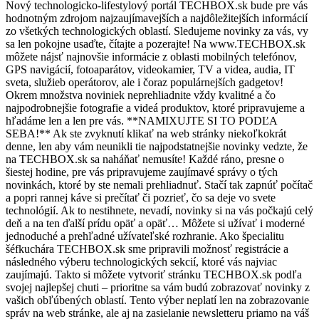
Nový technologicko-lifestylový portál TECHBOX.sk bude pre vás
hodnotným zdrojom najzaujímavejších a najdôležitejších informácií
zo všetkých technologických oblastí. Sledujeme novinky za vás, vy
sa len pokojne usaďte, čítajte a pozerajte! Na www.TECHBOX.sk
môžete nájsť najnovšie informácie z oblasti mobilných telefónov,
GPS navigácií, fotoaparátov, videokamier, TV a videa, audia, IT
sveta, služieb operátorov, ale i čoraz populárnejších gadgetov!
Okrem množstva noviniek neprehliadnite vždy kvalitné a čo
najpodrobnejšie fotografie a videá produktov, ktoré pripravujeme a
hľadáme len a len pre vás. **NAMIXUJTE SI TO PODĽA
SEBA!** Ak ste zvyknutí klikať na web stránky niekoľkokrát
denne, len aby vám neunikli tie najpodstatnejšie novinky vedzte, že
na TECHBOX.sk sa naháňať nemusíte! Každé ráno, presne o
šiestej hodine, pre vás pripravujeme zaujímavé správy o tých
novinkách, ktoré by ste nemali prehliadnuť. Stačí tak zapnúť počítač
a popri rannej káve si prečítať či pozrieť, čo sa deje vo svete
technológií. Ak to nestihnete, nevadí, novinky si na vás počkajú celý
deň a na ten ďalší prídu opäť a opäť… Môžete si užívať i moderné
jednoduché a prehľadné užívateľské rozhranie. Ako špecialitu
šéfkuchára TECHBOX.sk sme pripravili možnosť registrácie a
následného výberu technologických sekcií, ktoré vás najviac
zaujímajú. Takto si môžete vytvoriť stránku TECHBOX.sk podľa
svojej najlepšej chuti – prioritne sa vám budú zobrazovať novinky z
vašich obľúbených oblastí. Tento výber neplatí len na zobrazovanie
správ na web stránke, ale aj na zasielanie newsletteru priamo na váš