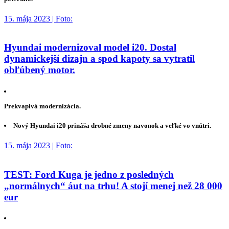
15. mája 2023 | Foto:
Hyundai modernizoval model i20. Dostal
dynamickejší dizajn a spod kapoty sa vytratil
obľúbený motor.
Prekvapivá modernizácia.
Nový Hyundai i20 prináša drobné zmeny navonok a veľké vo vnútri.
15. mája 2023 | Foto:
TEST: Ford Kuga je jedno z posledných
„normálnych“ áut na trhu! A stojí menej než 28 000
eur