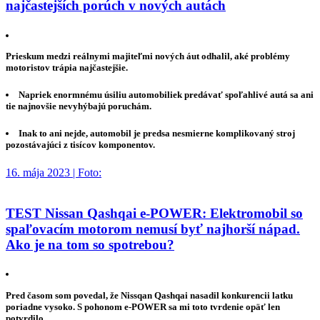
najčastejších porúch v nových autách
Prieskum medzi reálnymi majiteľmi nových áut odhalil, aké problémy
motoristov trápia najčastejšie.
Napriek enormnému úsiliu automobiliek predávať spoľahlivé autá sa ani
tie najnovšie nevyhýbajú poruchám.
Inak to ani nejde, automobil je predsa nesmierne komplikovaný stroj
pozostávajúci z tisícov komponentov.
16. mája 2023 | Foto:
TEST Nissan Qashqai e-POWER: Elektromobil so
spaľovacím motorom nemusí byť najhorší nápad.
Ako je na tom so spotrebou?
Pred časom som povedal, že Nissqan Qashqai nasadil konkurencii latku
poriadne vysoko. S pohonom e-POWER sa mi toto tvrdenie opäť len
potvrdilo.