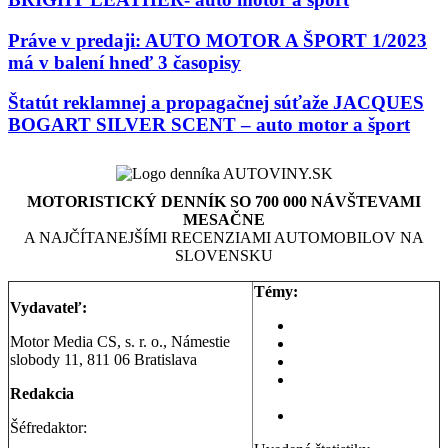
Práve v predaji: AUTO MOTOR A ŠPORT 1/2023
má v balení hneď 3 časopisy
Štatút reklamnej a propagačnej súťaže JACQUES
BOGART SILVER SCENT – auto motor a šport
MOTORISTICKÝ DENNÍK SO 700 000 NÁVŠTEVAMI
MESAČNE
A NAJČÍTANEJŠÍMI RECENZIAMI AUTOMOBILOV NA
SLOVENSKU
Témy:
Vydavateľ:
Aktuality a správy
Motor Media CS, s. r. o., Námestie
Testy áut
slobody 11, 811 06 Bratislava
Testy motoriek
Servisné témy a
Redakcia
poradňa
Dopravná poradňa
Šéfredaktor: