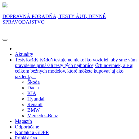
DOPRAVNÁ PORADŇA, TESTY ÁUT, DENNÉ
SPRAVODAJSTVO
Aktuality
Testy
Každý týždeň testujeme niekoľko vozidiel, aby sme vám
pravidelne prinášali testy tých najhorúcejších noviniek, ale aj
celkom bežných modelov, ktoré môžete kupovať aj ako
jazdenky.
Škoda
Dacia
KIA
Hyundai
Renault
BMW
Mercedes-Benz
Magazín
Odporúčané
Kontakt a GDPR
Prihlásiť sa