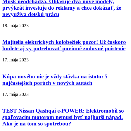
Musk neodchádza. Ohlasuje dva nové modely,
prvýkrát investuje do reklamy a chce dokázať, že
nevyužíva detskú prácu
18. mája 2023
Majitelia elektrických kolobežiek pozor! Už čoskoro
budete aj vy potrebovať povinné zmluvné poistenie
17. mája 2023
Kúpa nového nie je vždy stávka na istotu: 5
najčastejších porúch v nových autách
17. mája 2023
TEST Nissan Qashqai e-POWER: Elektromobil so
spaľovacím motorom nemusí byť najhorší nápad.
Ako je na tom so spotrebou?