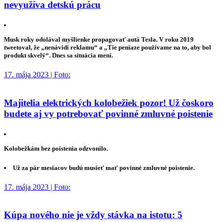
nevyužíva detskú prácu
Musk roky odolával myšlienke propagovať autá Tesla. V roku 2019
tweetoval, že „nenávidí reklamu“ a „Tie peniaze používame na to, aby bol
produkt skvelý“. Dnes sa situácia mení.
17. mája 2023 | Foto:
Majitelia elektrických kolobežiek pozor! Už čoskoro
budete aj vy potrebovať povinné zmluvné poistenie
Kolobežkám bez poistenia odzvonilo.
Už za pár mesiacov budú musieť mať povinné zmluvné poistenie.
17. mája 2023 | Foto:
Kúpa nového nie je vždy stávka na istotu: 5