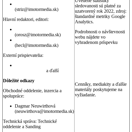
Uvedené štatistiky
Erik Stríž
sledovanosti sú platné za
(striz@imotormedia.sk)
uzatvorený rok 2022, zdroj:
štandardné metriky Google
Hlavní redaktori, editori:
Analytics.
Peter Orosz
Podrobnosti o návštevnosti
(orosz@imotormedia.sk)
webu nájdete vo
David Hecl
vyhradenom príspevku
(hecl@imotormedia.sk)
Výsledky Google Analytics:
Autoviny.sk mesačne
Externí prispievatelia:
navštevuje 685-tisíc ľudí, sú
to muži aj ženy so záujmom
Juraj Hrivnák
,
Martin Šebesta
,
o kúpu auta, cestovanie a
Martin Gašparík
a ďalší
nehnuteľnosti
Dôležité odkazy
Cenníky, mediakity a ďalšie
materiály poskytujeme na
Obchodné oddelenie, inzercia a
vyžiadanie.
spolupráce:
Dagmar Neuwirthová
(neuwirthova@imotormedia.sk)
Technická správa: Technické
oddelenie a Sanding