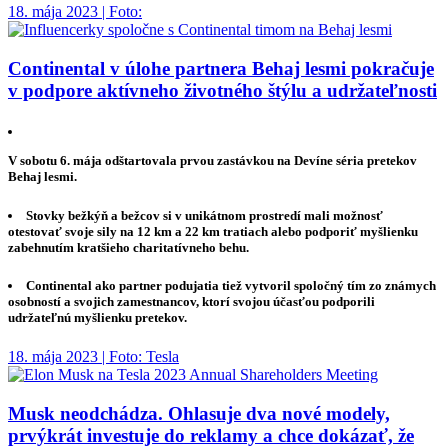
18. mája 2023 | Foto:
Continental v úlohe partnera Behaj lesmi pokračuje
v podpore aktívneho životného štýlu a udržateľnosti
V sobotu 6. mája odštartovala prvou zastávkou na Devíne séria pretekov
Behaj lesmi.
Stovky bežkýň a bežcov si v unikátnom prostredí mali možnosť
otestovať svoje sily na 12 km a 22 km tratiach alebo podporiť myšlienku
zabehnutím kratšieho charitatívneho behu.
Continental ako partner podujatia tiež vytvoril spoločný tím zo známych
osobností a svojich zamestnancov, ktorí svojou účasťou podporili
udržateľnú myšlienku pretekov.
18. mája 2023 | Foto: Tesla
Musk neodchádza. Ohlasuje dva nové modely,
prvýkrát investuje do reklamy a chce dokázať, že