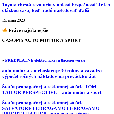
Toyota chystá revolúciu v oblasti bezpečnosti! Je len
otázkou času, keď budú nasledovať ďalší
15. mája 2023
Práve najčítanejšie
ČASOPIS AUTO MOTOR A ŠPORT
»
PREDPLATNÉ elektronickej a tlačenej verzie
auto motor a šport oslavuje 30 rokov a zavádza
výpočet ročných nákladov na prevádzku áut
Štatút propagačnej a reklamnej súťaže TOM
TAILOR PERSPECTIVE – auto motor a šport
Štatút propagačnej a reklamnej súťaže
SALVATORE FERRAGAMO FERRAGAMO
BRIGHT LEATHER- auto motor a šport