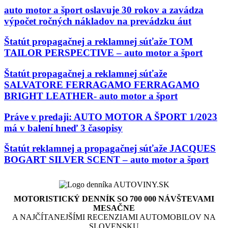
auto motor a šport oslavuje 30 rokov a zavádza
výpočet ročných nákladov na prevádzku áut
Štatút propagačnej a reklamnej súťaže TOM
TAILOR PERSPECTIVE – auto motor a šport
Štatút propagačnej a reklamnej súťaže
SALVATORE FERRAGAMO FERRAGAMO
BRIGHT LEATHER- auto motor a šport
Práve v predaji: AUTO MOTOR A ŠPORT 1/2023
má v balení hneď 3 časopisy
Štatút reklamnej a propagačnej súťaže JACQUES
BOGART SILVER SCENT – auto motor a šport
MOTORISTICKÝ DENNÍK SO 700 000 NÁVŠTEVAMI
MESAČNE
A NAJČÍTANEJŠÍMI RECENZIAMI AUTOMOBILOV NA
SLOVENSKU