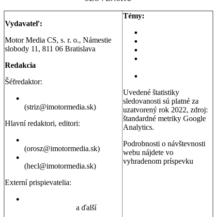
Témy:
Vydavateľ:
Aktuality a správy
Motor Media CS, s. r. o., Námestie
Testy áut
slobody 11, 811 06 Bratislava
Testy motoriek
Servisné témy a
Redakcia
poradňa
Dopravná poradňa
Šéfredaktor:
Uvedené štatistiky
Erik Stríž
sledovanosti sú platné za
(striz@imotormedia.sk)
uzatvorený rok 2022, zdroj:
štandardné metriky Google
Hlavní redaktori, editori:
Analytics.
Peter Orosz
Podrobnosti o návštevnosti
(orosz@imotormedia.sk)
webu nájdete vo
David Hecl
vyhradenom príspevku
(hecl@imotormedia.sk)
Výsledky Google Analytics:
Autoviny.sk mesačne
Externí prispievatelia:
navštevuje 685-tisíc ľudí, sú
to muži aj ženy so záujmom
Juraj Hrivnák
,
Martin Šebesta
,
o kúpu auta, cestovanie a
Martin Gašparík
a ďalší
nehnuteľnosti