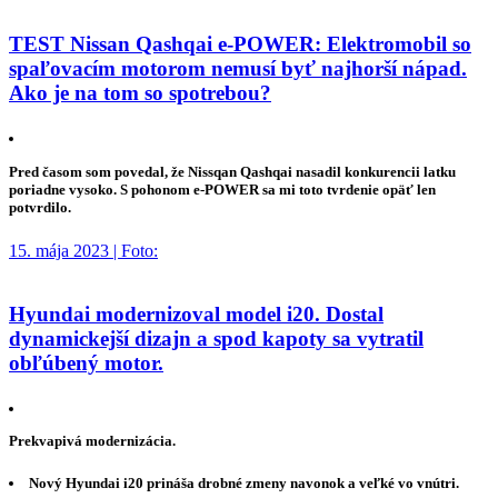
TEST Nissan Qashqai e-POWER: Elektromobil so
spaľovacím motorom nemusí byť najhorší nápad.
Ako je na tom so spotrebou?
Pred časom som povedal, že Nissqan Qashqai nasadil konkurencii latku
poriadne vysoko. S pohonom e-POWER sa mi toto tvrdenie opäť len
potvrdilo.
15. mája 2023 | Foto:
Hyundai modernizoval model i20. Dostal
dynamickejší dizajn a spod kapoty sa vytratil
obľúbený motor.
Prekvapivá modernizácia.
Nový Hyundai i20 prináša drobné zmeny navonok a veľké vo vnútri.