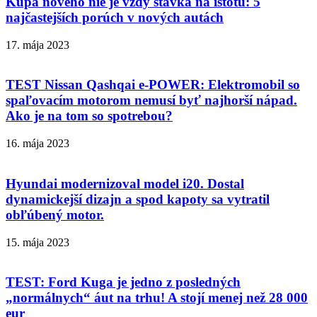
Kúpa nového nie je vždy stávka na istotu: 5
najčastejších porúch v nových autách
17. mája 2023
TEST Nissan Qashqai e-POWER: Elektromobil so
spaľovacím motorom nemusí byť najhorší nápad.
Ako je na tom so spotrebou?
16. mája 2023
Hyundai modernizoval model i20. Dostal
dynamickejší dizajn a spod kapoty sa vytratil
obľúbený motor.
15. mája 2023
TEST: Ford Kuga je jedno z posledných
„normálnych“ áut na trhu! A stojí menej než 28 000
eur