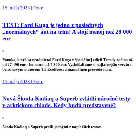
15. mája 2023 | Foto:
TEST: Ford Kuga je jedno z posledných
„normálnych“ áut na trhu! A stojí menej než 28 000
eur
Ponuka, ktorá sa neodmieta! Ford Kuga v špeciálnej edícii Trendy začína už
od 27 490 eur s bonusom až 7 300 eur. Vyskúšali sme si najlacnejšiu verziu s
benzínovým motorom 1.5 EcoBoost a manuálnou prevodovkou.
15. mája 2023 | Foto:
Nová Škoda Kodiaq a Superb zvládli náročné testy
v arktickom chlade. Kedy budú predstavené?
Škoda Kodiaq a Superb prešli jednými z najťažších testov.