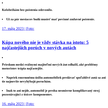
Kolobežkám bez poistenia odzvonilo.
Už za pár mesiacov budú musieť mať povinné zmluvné poistenie.
17. mája 2023 | Foto:
Kúpa nového nie je vždy stávka na istotu: 5
najčastejších porúch v nových autách
Prieskum medzi reálnymi majiteľmi nových áut odhalil, aké problémy
motoristov trápia najčastejšie.
Napriek enormnému úsiliu automobiliek predávať spoľahlivé autá sa ani
tie najnovšie nevyhýbajú poruchám.
Inak to ani nejde, automobil je predsa nesmierne komplikovaný stroj
pozostávajúci z tisícov komponentov.
16. mája 2023 | Foto: