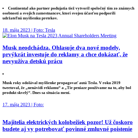
Continental ako partner podujatia tiež vytvoril spoločný tím zo známych
osobností a svojich zamestnancov, ktorí svojou účasťou podporili
udržateľnú myšlienku pretekov.
18. mája 2023 | Foto: Tesla
Musk neodchádza. Ohlasuje dva nové modely,
prvýkrát investuje do reklamy a chce dokázať, že
nevyužíva detskú prácu
Musk roky odolával myšlienke propagovať autá Tesla. V roku 2019
tweetoval, že „nenávidí reklamu“ a „Tie peniaze používame na to, aby bol
produkt skvelý“. Dnes sa situácia mení.
17. mája 2023 | Foto:
Majitelia elektrických kolobežiek pozor! Už čoskoro
budete aj vy potrebovať povinné zmluvné poistenie