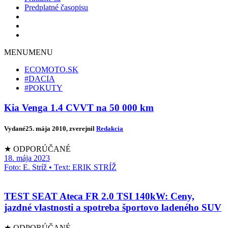
Predplatné časopisu
MENU
MENU
ECOMOTO.SK
#DACIA
#POKUTY
Kia Venga 1.4 CVVT na 50 000 km
Vydané
25. mája 2010
, zverejnil
Redakcia
★ ODPORÚČANÉ
18. mája 2023
Foto: E. Stríž • Text: ERIK STRÍŽ
TEST SEAT Ateca FR 2.0 TSI 140kW: Ceny,
jazdné vlastnosti a spotreba športovo ladeného SUV
★ ODPORÚČANÉ