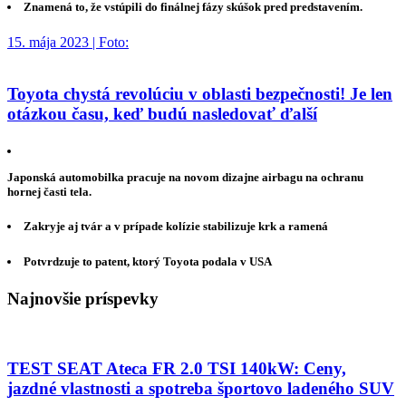
Znamená to, že vstúpili do finálnej fázy skúšok pred predstavením.
15. mája 2023 | Foto:
Toyota chystá revolúciu v oblasti bezpečnosti! Je len
otázkou času, keď budú nasledovať ďalší
Japonská automobilka pracuje na novom dizajne airbagu na ochranu
hornej časti tela.
Zakryje aj tvár a v prípade kolízie stabilizuje krk a ramená
Potvrdzuje to patent, ktorý Toyota podala v USA
Najnovšie príspevky
TEST SEAT Ateca FR 2.0 TSI 140kW: Ceny,
jazdné vlastnosti a spotreba športovo ladeného SUV