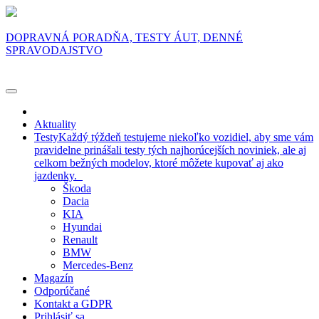
DOPRAVNÁ PORADŇA, TESTY ÁUT, DENNÉ
SPRAVODAJSTVO
Aktuality
Testy
Každý týždeň testujeme niekoľko vozidiel, aby sme vám
pravidelne prinášali testy tých najhorúcejších noviniek, ale aj
celkom bežných modelov, ktoré môžete kupovať aj ako
jazdenky.
Škoda
Dacia
KIA
Hyundai
Renault
BMW
Mercedes-Benz
Magazín
Odporúčané
Kontakt a GDPR
Prihlásiť sa