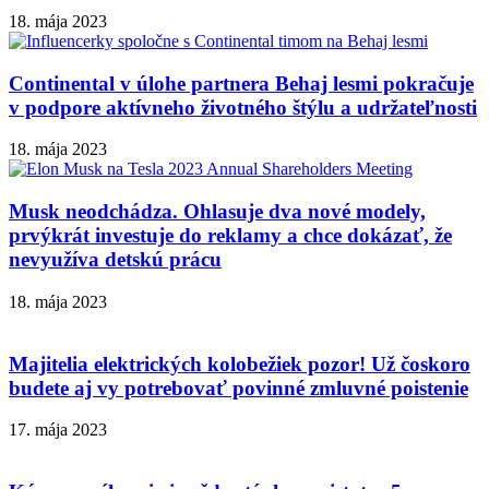
18. mája 2023
Continental v úlohe partnera Behaj lesmi pokračuje
v podpore aktívneho životného štýlu a udržateľnosti
18. mája 2023
Musk neodchádza. Ohlasuje dva nové modely,
prvýkrát investuje do reklamy a chce dokázať, že
nevyužíva detskú prácu
18. mája 2023
Majitelia elektrických kolobežiek pozor! Už čoskoro
budete aj vy potrebovať povinné zmluvné poistenie
17. mája 2023