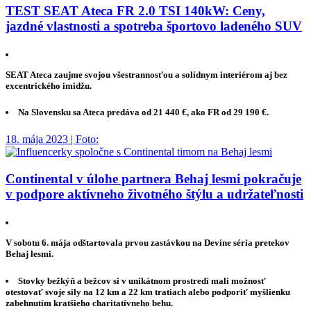
TEST SEAT Ateca FR 2.0 TSI 140kW: Ceny,
jazdné vlastnosti a spotreba športovo ladeného SUV
SEAT Ateca zaujme svojou všestrannosťou a solídnym interiérom aj bez
excentrického imidžu.
Na Slovensku sa Ateca predáva od 21 440 €, ako FR od 29 190 €.
18. mája 2023 | Foto:
Continental v úlohe partnera Behaj lesmi pokračuje
v podpore aktívneho životného štýlu a udržateľnosti
V sobotu 6. mája odštartovala prvou zastávkou na Devíne séria pretekov
Behaj lesmi.
Stovky bežkýň a bežcov si v unikátnom prostredí mali možnosť
otestovať svoje sily na 12 km a 22 km tratiach alebo podporiť myšlienku
zabehnutím kratšieho charitatívneho behu.