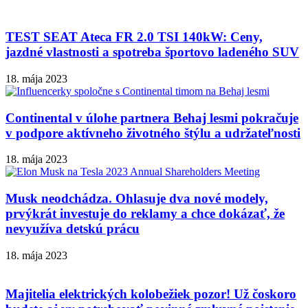
TEST SEAT Ateca FR 2.0 TSI 140kW: Ceny,
jazdné vlastnosti a spotreba športovo ladeného SUV
18. mája 2023
Continental v úlohe partnera Behaj lesmi pokračuje
v podpore aktívneho životného štýlu a udržateľnosti
18. mája 2023
Musk neodchádza. Ohlasuje dva nové modely,
prvýkrát investuje do reklamy a chce dokázať, že
nevyužíva detskú prácu
18. mája 2023
Majitelia elektrických kolobežiek pozor! Už čoskoro