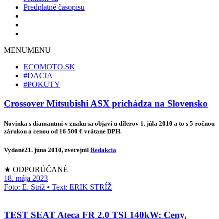
Predplatné časopisu
MENU
MENU
ECOMOTO.SK
#DACIA
#POKUTY
Crossover Mitsubishi ASX prichádza na Slovensko
Novinka s diamantmi v znaku sa objaví u dílerov 1. júla 2010 a to s 5-ročnou
zárukou a cenou od 16 500 € vrátane DPH.
Vydané
21. júna 2010
, zverejnil
Redakcia
★ ODPORÚČANÉ
18. mája 2023
Foto: E. Stríž • Text: ERIK STRÍŽ
TEST SEAT Ateca FR 2.0 TSI 140kW: Ceny,