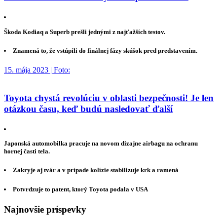
Škoda Kodiaq a Superb prešli jednými z najťažších testov.
Znamená to, že vstúpili do finálnej fázy skúšok pred predstavením.
15. mája 2023 | Foto:
Toyota chystá revolúciu v oblasti bezpečnosti! Je len
otázkou času, keď budú nasledovať ďalší
Japonská automobilka pracuje na novom dizajne airbagu na ochranu
hornej časti tela.
Zakryje aj tvár a v prípade kolízie stabilizuje krk a ramená
Potvrdzuje to patent, ktorý Toyota podala v USA
Najnovšie príspevky