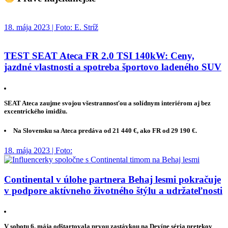
18. mája 2023 | Foto: E. Stríž
TEST SEAT Ateca FR 2.0 TSI 140kW: Ceny,
jazdné vlastnosti a spotreba športovo ladeného SUV
SEAT Ateca zaujme svojou všestrannosťou a solídnym interiérom aj bez
excentrického imidžu.
Na Slovensku sa Ateca predáva od 21 440 €, ako FR od 29 190 €.
18. mája 2023 | Foto:
Continental v úlohe partnera Behaj lesmi pokračuje
v podpore aktívneho životného štýlu a udržateľnosti
V sobotu 6. mája odštartovala prvou zastávkou na Devíne séria pretekov