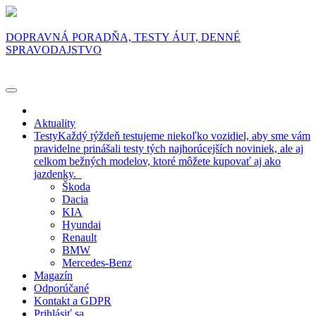
DOPRAVNÁ PORADŇA, TESTY ÁUT, DENNÉ
SPRAVODAJSTVO
Aktuality
Testy
Každý týždeň testujeme niekoľko vozidiel, aby sme vám
pravidelne prinášali testy tých najhorúcejších noviniek, ale aj
celkom bežných modelov, ktoré môžete kupovať aj ako
jazdenky.
Škoda
Dacia
KIA
Hyundai
Renault
BMW
Mercedes-Benz
Magazín
Odporúčané
Kontakt a GDPR
Prihlásiť sa