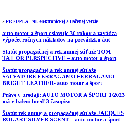
»
PREDPLATNÉ elektronickej a tlačenej verzie
auto motor a šport oslavuje 30 rokov a zavádza
výpočet ročných nákladov na prevádzku áut
Štatút propagačnej a reklamnej súťaže TOM
TAILOR PERSPECTIVE – auto motor a šport
Štatút propagačnej a reklamnej súťaže
SALVATORE FERRAGAMO FERRAGAMO
BRIGHT LEATHER- auto motor a šport
Práve v predaji: AUTO MOTOR A ŠPORT 1/2023
má v balení hneď 3 časopisy
Štatút reklamnej a propagačnej súťaže JACQUES
BOGART SILVER SCENT – auto motor a šport