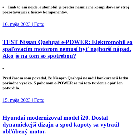
Inak to ani nejde, automobil je predsa nesmierne komplikovaný stroj
pozostávajúci z tisícov komponentov.
16. mája 2023 | Foto:
TEST Nissan Qashqai e-POWER: Elektromobil so
spaľovacím motorom nemusí byť najhorší nápad.
Ako je na tom so spotrebou?
Pred časom som povedal, že Nissqan Qashqai nasadil konkurencii latku
poriadne vysoko. S pohonom e-POWER sa mi toto tvrdenie opäť len
potvrdilo.
15. mája 2023 | Foto:
Hyundai modernizoval model i20. Dostal
dynamickejší dizajn a spod kapoty sa vytratil
obľúbený motor.