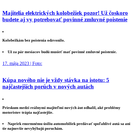
Majitelia elektrických kolobežiek pozor! Už čoskoro
budete aj vy potrebovať povinné zmluvné poistenie
Kolobežkám bez poistenia odzvonilo.
Už za pár mesiacov budú musieť mať povinné zmluvné poistenie.
17. mája 2023 | Foto:
Kúpa nového nie je vždy stávka na istotu: 5
najčastejších porúch v nových autách
Prieskum medzi reálnymi majiteľmi nových áut odhalil, aké problémy
motoristov trápia najčastejšie.
Napriek enormnému úsiliu automobiliek predávať spoľahlivé autá sa ani
tie najnovšie nevyhýbajú poruchám.