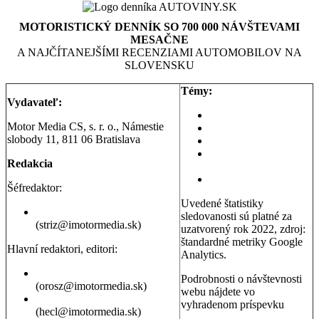
MOTORISTICKÝ DENNÍK SO 700 000 NÁVŠTEVAMI
MESAČNE
A NAJČÍTANEJŠÍMI RECENZIAMI AUTOMOBILOV NA
SLOVENSKU
Témy:
Vydavateľ:
Aktuality a správy
Motor Media CS, s. r. o., Námestie
Testy áut
slobody 11, 811 06 Bratislava
Testy motoriek
Servisné témy a
Redakcia
poradňa
Dopravná poradňa
Šéfredaktor:
Uvedené štatistiky
Erik Stríž
sledovanosti sú platné za
(striz@imotormedia.sk)
uzatvorený rok 2022, zdroj:
štandardné metriky Google
Hlavní redaktori, editori:
Analytics.
Peter Orosz
Podrobnosti o návštevnosti
(orosz@imotormedia.sk)
webu nájdete vo
David Hecl
vyhradenom príspevku
(hecl@imotormedia.sk)
Výsledky Google Analytics: