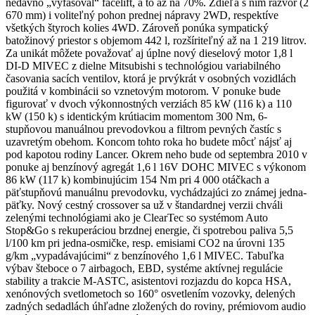
nedávno „vyfasoval“ facelift, a to až na 70%. Zdieľa s ním rázvor (2
670 mm) i voliteľný pohon prednej nápravy 2WD, respektíve
všetkých štyroch kolies 4WD. Zároveň ponúka sympatický
batožinový priestor s objemom 442 l, rozšíriteľný až na 1 219 litrov.
Za unikát môžete považovať aj úplne nový dieselový motor 1,8 l
DI-D MIVEC z dielne Mitsubishi s technológiou variabilného
časovania sacích ventilov, ktorá je prvýkrát v osobných vozidlách
použitá v kombinácii so vznetovým motorom. V ponuke bude
figurovať v dvoch výkonnostných verziách 85 kW (116 k) a 110
kW (150 k) s identickým krútiacim momentom 300 Nm, 6-
stupňovou manuálnou prevodovkou a filtrom pevných častíc s
uzavretým obehom. Koncom tohto roka ho budete môcť nájsť aj
pod kapotou rodiny Lancer. Okrem neho bude od septembra 2010 v
ponuke aj benzínový agregát 1,6 l 16V DOHC MIVEC s výkonom
86 kW (117 k) kombinujúcim 154 Nm pri 4 000 otáčkach a
päťstupňovú manuálnu prevodovku, vychádzajúci zo známej jedna-
päťky. Nový cestný crossover sa už v štandardnej verzii chváli
zelenými technológiami ako je ClearTec so systémom Auto
Stop&Go s rekuperáciou brzdnej energie, či spotrebou paliva 5,5
l/100 km pri jedna-osmičke, resp. emisiami CO2 na úrovni 135
g/km „vypadávajúcimi“ z benzínového 1,6 l MIVEC. Tabuľka
výbav šteboce o 7 airbagoch, EBD, systéme aktívnej regulácie
stability a trakcie M-ASTC, asistentovi rozjazdu do kopca HSA,
xenónových svetlometoch so 160° osvetlením vozovky, delených
zadných sedadlách úhľadne zložených do roviny, prémiovom audio