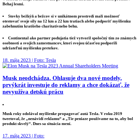
Behaj lesmi.
Stovky bežkýň a bežcov si v unikátnom prostredí mali možnosť
otestovať svoje sily na 12 km a 22 km tratiach alebo podporiť myšlienku
zabehnutím kratšieho charitatívneho behu.
Continental ako partner podujatia tiež vytvoril spoločný tím zo známych
osobností a svojich zamestnancov, ktorí svojou účasťou podporili
udržateľnú myšlienku pretekov.
18. mája 2023 | Foto: Tesla
Musk neodchádza. Ohlasuje dva nové modely,
prvýkrát investuje do reklamy a chce dokázať, že
nevyužíva detskú prácu
Musk roky odolával myšlienke propagovať autá Tesla. V roku 2019
tweetoval, že „nenávidí reklamu“ a „Tie peniaze používame na to, aby bol
produkt skvelý“. Dnes sa situácia mení.
17. mája 2023 | Foto: