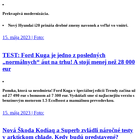
Prekvapivá modernizácia.
Nový Hyundai i20 prináša drobné zmeny navonok a veľké vo vnútri.
15. mája 2023 | Foto:
TEST: Ford Kuga je jedno z posledných
„normálnych“ áut na trhu! A stojí menej než 28 000
eur
Ponuka, ktorá sa neodmieta! Ford Kuga v špeciálnej edícii Trendy začína už
od 27 490 eur s bonusom až 7 300 eur. Vyskúšali sme si najlacnejšiu verziu s
benzínovým motorom 1.5 EcoBoost a manuálnou prevodovkou.
15. mája 2023 | Foto:
Nová Škoda Kodiaq a Superb zvládli náročné testy
v arktickom chlade. Kedy budú predstavené?