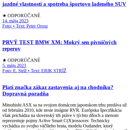
jazdné vlastnosti a spotreba športovo ladeného SUV
★ ODPORÚČANÉ
14. mája 2023
Foto: • Text: Peter Orosz
PRVÝ TEST BMW XM: Mokrý sen pivničných
reperov
★ ODPORÚČANÉ
5. mája 2023
Foto: E. Stríž • Text: ERIK STRÍŽ
Platí značka zákaz zastavenia aj na chodníku?
Dopravná poradňa
Mitsubishi ASX sa na svojom domácom japonskom trhu predáva už
od februára 2010, kde nesie insígnie RVR. Európska špecifikácia
však prichádza na slovenský trh práve v týchto dňoch a menom
reprezentuje pojmy Active Smart C(X)rossover. Technicky
vychádza zo svojho väčšieho brata, modelu Outlander, ktorý