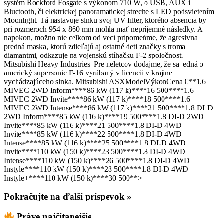
systém Rockford Fosgate s výkonom 710 W, o USB, AUX i
Bluetooth, či elektrickej panoramatickej streche s LED podsvietením
Moonlight. Tá nastavuje slnku svoj UV filter, ktorého absencia by
pri rozmeroch 954 x 860 mm mohla mať nepríjemné následky. A
napokon, možno nie celkom od veci pripomeňme, že agresívna
predná maska, ktorú zdieľajú aj ostatné deti značky s troma
diamantmi, odkazuje na vojenskú stíhačku F-2 spoločnosti
Mitsubishi Heavy Industries. Pre neletcov dodajme, že sa jedná o
americký supersonic F-16 vyrábaný v licencii v krajine
vychádzajúceho slnka. Mitsubishi ASXModelVýkonCena €**1.6
MIVEC 2WD Inform****86 kW (117 k)****16 500****1.6
MIVEC 2WD Invite****86 kW (117 k)****18 500****1.6
MIVEC 2WD Intense****86 kW (117 k)****21 500****1.8 DI-D
2WD Inform****85 kW (116 k)****19 500****1.8 DI-D 2WD
Invite****85 kW (116 k)****21 500****1.8 DI-D 4WD
Invite****85 kW (116 k)****22 500****1.8 DI-D 4WD
Intense****85 kW (116 k)****25 500****1.8 DI-D 4WD
Invite****110 kW (150 k)****23 500****1.8 DI-D 4WD
Intense****110 kW (150 k)****26 500****1.8 DI-D 4WD
Instyle****110 kW (150 k)****28 500****1.8 DI-D 4WD
Instyle+****110 kW (150 k)****30 500**>
Pokračujte na ďalší príspevok »
Práve najčítanejšie