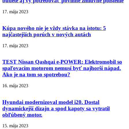
budete aj vy potrebovať povinné zmluvné poistenie
17. mája 2023
Kúpa nového nie je vždy stávka na istotu: 5
najčastejších porúch v nových autách
17. mája 2023
TEST Nissan Qashqai e-POWER: Elektromobil so
spaľovacím motorom nemusí byť najhorší nápad.
Ako je na tom so spotrebou?
16. mája 2023
Hyundai modernizoval model i20. Dostal
dynamickejší dizajn a spod kapoty sa vytratil
obľúbený motor.
15. mája 2023