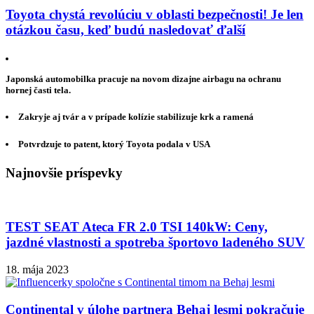
Toyota chystá revolúciu v oblasti bezpečnosti! Je len
otázkou času, keď budú nasledovať ďalší
Japonská automobilka pracuje na novom dizajne airbagu na ochranu
hornej časti tela.
Zakryje aj tvár a v prípade kolízie stabilizuje krk a ramená
Potvrdzuje to patent, ktorý Toyota podala v USA
Najnovšie príspevky
TEST SEAT Ateca FR 2.0 TSI 140kW: Ceny,
jazdné vlastnosti a spotreba športovo ladeného SUV
18. mája 2023
Continental v úlohe partnera Behaj lesmi pokračuje