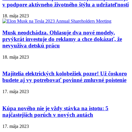
v podpore aktívneho životného štýlu a udržateľnosti
18. mája 2023
Musk neodchádza. Ohlasuje dva nové modely,
prvýkrát investuje do reklamy a chce dokázať, že
nevyužíva detskú prácu
18. mája 2023
Majitelia elektrických kolobežiek pozor! Už čoskoro
budete aj vy potrebovať povinné zmluvné poistenie
17. mája 2023
Kúpa nového nie je vždy stávka na istotu: 5
najčastejších porúch v nových autách
17. mája 2023