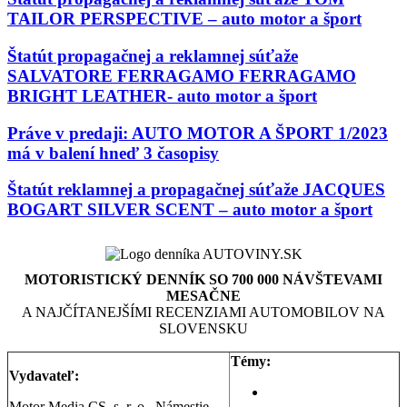
TAILOR PERSPECTIVE – auto motor a šport
Štatút propagačnej a reklamnej súťaže
SALVATORE FERRAGAMO FERRAGAMO
BRIGHT LEATHER- auto motor a šport
Práve v predaji: AUTO MOTOR A ŠPORT 1/2023
má v balení hneď 3 časopisy
Štatút reklamnej a propagačnej súťaže JACQUES
BOGART SILVER SCENT – auto motor a šport
MOTORISTICKÝ DENNÍK SO 700 000 NÁVŠTEVAMI
MESAČNE
A NAJČÍTANEJŠÍMI RECENZIAMI AUTOMOBILOV NA
SLOVENSKU
Témy:
Vydavateľ:
Aktuality a správy
Motor Media CS, s. r. o., Námestie