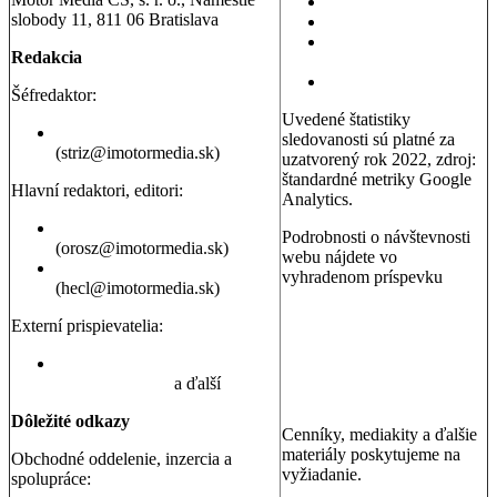
Testy áut
slobody 11, 811 06 Bratislava
Testy motoriek
Servisné témy a
Redakcia
poradňa
Dopravná poradňa
Šéfredaktor:
Uvedené štatistiky
Erik Stríž
sledovanosti sú platné za
(striz@imotormedia.sk)
uzatvorený rok 2022, zdroj:
štandardné metriky Google
Hlavní redaktori, editori:
Analytics.
Peter Orosz
Podrobnosti o návštevnosti
(orosz@imotormedia.sk)
webu nájdete vo
David Hecl
vyhradenom príspevku
(hecl@imotormedia.sk)
Výsledky Google Analytics:
Autoviny.sk mesačne
Externí prispievatelia:
navštevuje 685-tisíc ľudí, sú
to muži aj ženy so záujmom
Juraj Hrivnák
,
Martin Šebesta
,
o kúpu auta, cestovanie a
Martin Gašparík
a ďalší
nehnuteľnosti
Dôležité odkazy
Cenníky, mediakity a ďalšie
materiály poskytujeme na
Obchodné oddelenie, inzercia a
vyžiadanie.
spolupráce: