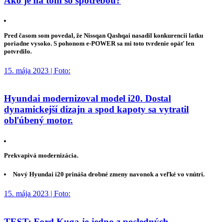
Ako je na tom so spotrebou?
Pred časom som povedal, že Nissqan Qashqai nasadil konkurencii latku
poriadne vysoko. S pohonom e-POWER sa mi toto tvrdenie opäť len
potvrdilo.
15. mája 2023 | Foto:
Hyundai modernizoval model i20. Dostal
dynamickejší dizajn a spod kapoty sa vytratil
obľúbený motor.
Prekvapivá modernizácia.
Nový Hyundai i20 prináša drobné zmeny navonok a veľké vo vnútri.
15. mája 2023 | Foto:
TEST: Ford Kuga je jedno z posledných