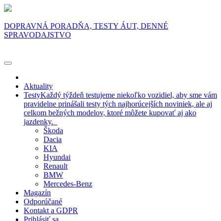
DOPRAVNÁ PORADŇA, TESTY ÁUT, DENNÉ
SPRAVODAJSTVO
Aktuality
Testy
Každý týždeň testujeme niekoľko vozidiel, aby sme vám
pravidelne prinášali testy tých najhorúcejších noviniek, ale aj
celkom bežných modelov, ktoré môžete kupovať aj ako
jazdenky.
Škoda
Dacia
KIA
Hyundai
Renault
BMW
Mercedes-Benz
Magazín
Odporúčané
Kontakt a GDPR
Prihlásiť sa