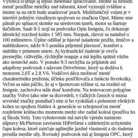
Výrobca sľubuje aj lepšie dielenské spracovanie. Istotne sa nebudú
meniť pozdĺžne mriežky nad tubusmi, ktoré vyzerajú zvláštne a
istotne sa na nich bude usadzovať prach. Multifunkčný volant je v
interiéri jediným vizuálnym spojivom so značkou Opel. Márne sme
pátrali po spínacej skrinke na stredovom tuneli, motor sa štartuje
tlačidlom. Saab 9-5 stojí na podvozku Opla Insignia, čo dokazuje
identický rozchod kolies 1 585 mm. Naopak, rázvor sa natiahol o
100 milimetrov. Úplne odlišné je hlavné naladenie pružín, tlmičov a
stabilizátorov, takže 9-5 ponúka príjemnú plavnosť, komfort a
stabilitu v priamom smere. Aj hydraulické riadenie je oveľa
presnejšie, citlivejšie, rýchlejšie reaguje a má lepšiu spätnú väzbu
ako nemecké auto. V ponuke 9-5 nechýba za príplatok ani
adaptívny podvozok s názvom DriveSense, ktorý sa dodáva k
motorom 2.0T a 2.8 V6. Vodičovi dáva možnosť meniť
charakteristiku pruženia, účinku posiľňovača a funkciu štvorkolky.
Veľmi sa nám páčilo, že aj v športovom režime si, na rozdiel od
Insignie, zachováva stále dosť komfortu. Na testovacom polygóne
značky Volvo (ako sme sa dozvedeli, v ťažkých časoch si musia
severské značky pomáhať) sme si ho vyskúšali s pohonom všetkých
kolies so spojkou Haldex 4. generácie so schopnosťou meniť
rozdelenie krútiaceho momentu medzi obe zadné kolesá (používa ho
aj Škoda Yeti). Toto vyhotovenie má navyše vpredu namiesto
nápravy McPherson zavesenie HiPerStrut s oddeleným uchytením
čapu kolesa, ktoré zaisťuje agilnejšie jazdné vlastnosti a do riadenia
prenáša menšie sily. Rovnaký podvozok má aj Insignia OPC, ktorý