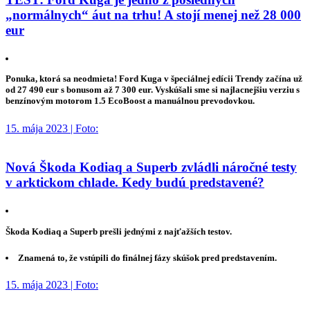
„normálnych“ áut na trhu! A stojí menej než 28 000
eur
Ponuka, ktorá sa neodmieta! Ford Kuga v špeciálnej edícii Trendy začína už
od 27 490 eur s bonusom až 7 300 eur. Vyskúšali sme si najlacnejšiu verziu s
benzínovým motorom 1.5 EcoBoost a manuálnou prevodovkou.
15. mája 2023 | Foto:
Nová Škoda Kodiaq a Superb zvládli náročné testy
v arktickom chlade. Kedy budú predstavené?
Škoda Kodiaq a Superb prešli jednými z najťažších testov.
Znamená to, že vstúpili do finálnej fázy skúšok pred predstavením.
15. mája 2023 | Foto: