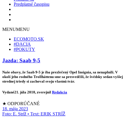
Predplatné časopisu
MENU
MENU
ECOMOTO.SK
#DACIA
#POKUTY
Jazda: Saab 9-5
Naše obavy, že Saab 9-5 je iba prezlečený Opel Insignia, sa nenaplnili. V
okolí jeho rodného Trollhättenu sme sa presvedčili, že švédsky sedan vyššej
strednej triedy si zachoval svoju vlastnú tvár.
Vydané
21. júla 2010
, zverejnil
Redakcia
★ ODPORÚČANÉ
18. mája 2023
Foto: E. Stríž • Text: ERIK STRÍŽ