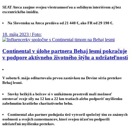
SEAT Ateca zaujme svojou všestrannosťou a solídnym interiérom aj bez
excentrického imidžu.
Na Slovensku sa Ateca predáva od 21 440 €, ako FR od 29 190 €.
18. mája 2023 | Foto:
Continental v úlohe partnera Behaj lesmi pokračuje
v podpore aktívneho životného štýlu a udržateľnosti
V sobotu 6. mája odštartovala prvou zastávkou na Devíne séria pretekov
Behaj lesmi.
Stovky bežkýň a bežcov si v unikátnom prostredí mali možnosť
otestovať svoje sily na 12 km a 22 km tratiach alebo podporiť myšlienku
zabehnutím kratšieho charitatívneho behu.
Continental ako partner podujatia tiež vytvoril spoločný tím zo známych
osobností a svojich zamestnancov, ktorí svojou účasťou podporili
udržateľnú myšlienku pretekov.