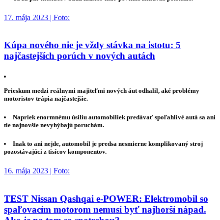
17. mája 2023 | Foto:
Kúpa nového nie je vždy stávka na istotu: 5
najčastejších porúch v nových autách
Prieskum medzi reálnymi majiteľmi nových áut odhalil, aké problémy
motoristov trápia najčastejšie.
Napriek enormnému úsiliu automobiliek predávať spoľahlivé autá sa ani
tie najnovšie nevyhýbajú poruchám.
Inak to ani nejde, automobil je predsa nesmierne komplikovaný stroj
pozostávajúci z tisícov komponentov.
16. mája 2023 | Foto:
TEST Nissan Qashqai e-POWER: Elektromobil so
spaľovacím motorom nemusí byť najhorší nápad.