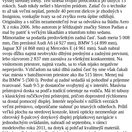
vyššej strednej triedy. Ten strieda svojho predchodcu po dlhých 13
rokoch. Saab nikdy nešiel s hlavným prúdom. Zatiaľ čo o technike
to až tak veľmi neplatí, pretože 40 percent dielcov je zhodných s
Insigniou, vonkajšie tvary sa od zvyšku sveta úplne odlišujú.
Originálny a s ničím nezameniteľný tvar sa odvoláva na štúdiu Aero
X z roku 2006. Jeho autorom je šéfdizajnér značky Simon Padian a
mal by patriť k veľkým lákadlám a triumfom tohto sedanu.
Mimoriadne sa podarila predovšetkým zadná časť. Saab meria 5 008
mm, čím prerástol Audi A6 (4 927 mm), BMW 5 (4 899 mm),
Jaguar XF (4 868 mm) aj Mercedes E (4 961 mm). Saab nabral
svoju dĺžku najmä neobvyklo dlhými prednými a zadnými prevismi,
lebo rázvorom 2 837 mm zaostáva za všetkými konkurentmi. Na
vnútornom priestore, najmä vzadu, sa to však nijako negatívne
neprejavilo. Vzhľadom na takú dlhú zadnú časť by sme však čakali
viac miesta v batožinovom priestore ako iba 515 litrov. Menej má
iba BMW 5 (500 l). Predné aj zadné sedadlá sú pohodlné a príjemne
tvarované. Saab 9-5 je dostatočne svojbytný aj v interiéri. Masívna
prístrojová doska sa podľa tradícií orientuje na vodiča. Má tri tubusy
s klasickými ručičkovými prístrojmi, pričom doprostred rýchlomera
sa dostal pomocný displej. Interiér nepôsobí v nižších verziách
veľmi prémiovo, odporúčame siahnuť po tmavých odtieňoch. Príliš
veľkú plochu na stredovej konzole, ktorú opticky nezmenšuje ani
obrovský 8-palcový dotykový displej príplatkovej navigácie s
jednoduchým ovládaním, nahradí od septembra, v rámci
modelového roku 2011, na dotyk aj pohľad kvalitnejší materiál.