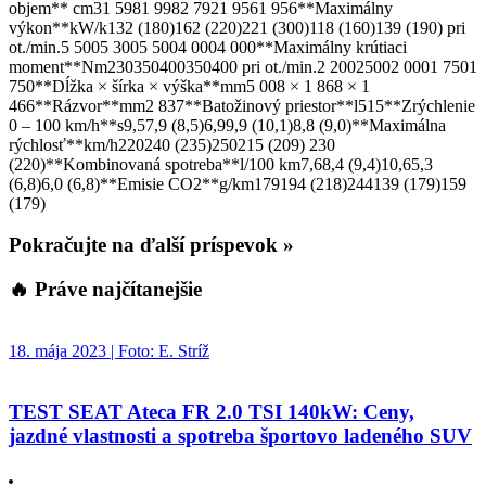
objem** cm31 5981 9982 7921 9561 956**Maximálny
výkon**kW/k132 (180)162 (220)221 (300)118 (160)139 (190) pri
ot./min.5 5005 3005 5004 0004 000**Maximálny krútiaci
moment**Nm230350400350400 pri ot./min.2 20025002 0001 7501
750**Dĺžka × šírka × výška**mm5 008 × 1 868 × 1
466**Rázvor**mm2 837**Batožinový priestor**l515**Zrýchlenie
0 – 100 km/h**s9,57,9 (8,5)6,99,9 (10,1)8,8 (9,0)**Maximálna
rýchlosť**km/h220240 (235)250215 (209) 230
(220)**Kombinovaná spotreba**l/100 km7,68,4 (9,4)10,65,3
(6,8)6,0 (6,8)**Emisie CO2**g/km179194 (218)244139 (179)159
(179)
Pokračujte na ďalší príspevok »
🔥 Práve najčítanejšie
18. mája 2023 | Foto: E. Stríž
TEST SEAT Ateca FR 2.0 TSI 140kW: Ceny,
jazdné vlastnosti a spotreba športovo ladeného SUV