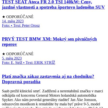
TEST SEAT Ateca FR 2.0 TSI 140kW: Ceny,
jazdné vlastnosti a spotreba športovo ladeného SUV
★ ODPORÚČANÉ
14. mája 2023
Foto: • Text: Peter Orosz
PRVÝ TEST BMW XM: Mokrý sen pivničných
reperov
★ ODPORÚČANÉ
5. mája 2023
Foto: E. Stríž • Text: ERIK STRÍŽ
Platí značka zákaz zastavenia aj na chodníku?
Dopravná poradňa
Saab prežil klinickú smrť. Zadlženú a nerentabilnú značku v marci
odkúpila od koncernu General Motors holandská automobilka
Spyker. Ako nám povedal generálny riaditeľ Jan Åke Jonsson,
odrazovým mostíkom k rentabilite by mala byť práve 9-5, model