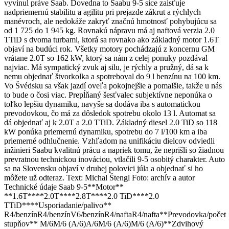
vyvinul práve Saab. Dovedna to Saabu 9-5 síce zaisťuje
nadpriemernú stabilitu a agilitu pri prejazde zákrut a rýchlych
manévroch, ale nedokáže zakryť značnú hmotnosť pohybujúcu sa
od 1 725 do 1 945 kg. Rovnakú nápravu má aj naftová verzia 2.0
TTiD s dvoma turbami, ktorá sa rovnako ako základný motor 1.6T
objaví na budúci rok. Všetky motory pochádzajú z koncernu GM
vrátane 2.0T so 162 kW, ktorý sa nám z celej ponuky pozdával
najviac. Má sympatický zvuk aj silu, je rýchly a pružný, dá sa k
nemu objednať štvorkolka a spotreboval do 9 l benzínu na 100 km.
Vo Švédsku sa však jazdí oveľa pokojnejšie a pomalšie, takže u nás
to bude o čosi viac. Prepĺňaný šesťvalec subjektívne neponúka o
toľko lepšiu dynamiku, navyše sa dodáva iba s automatickou
prevodovkou, čo má za dôsledok spotrebu okolo 13 l. Automat sa
dá objednať aj k 2.0T a 2.0 TTiD. Základný diesel 2.0 TiD so 118
kW ponúka priemernú dynamiku, spotrebu do 7 l/100 km a iba
priemerné odhlučnenie. Vzhľadom na unifikáciu dielcov odviedli
inžinieri Saabu kvalitnú prácu a napriek tomu, že neprišli so žiadnou
prevratnou technickou inováciou, vtlačili 9-5 osobitý charakter. Auto
sa na Slovensku objaví v druhej polovici júla a objednať si ho
môžete už odteraz. Text: Michal Štengl Foto: archív a autor
Technické údaje Saab 9-5**Motor**
**1.6T****2.0T****2.8T****2.0 TiD****2.0
TTiD****Usporiadanie/palivo**
R4/benzínR4/benzínV6/benzínR4/naftaR4/nafta**Prevodovka/počet
stupňov** M/6M/6 (A/6)A/6M/6 (A/6)M/6 (A/6)**Zdvihový