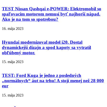
TEST Nissan Qashqai e-POWER: Elektromobil so
spaľovacím motorom nemusí byť najhorší nápad.
Ako je na tom so spotrebou?
16. mája 2023
Hyundai modernizoval model i20. Dostal
dynamickejší dizajn a spod kapoty sa vytratil
obľúbený motor.
15. mája 2023
TEST: Ford Kuga je jedno z posledných
„normálnych“ áut na trhu! A stojí menej než 28 000
eur
15. mája 2023