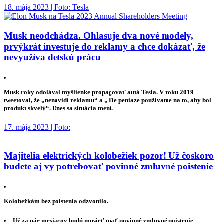
18. mája 2023 | Foto: Tesla
Musk neodchádza. Ohlasuje dva nové modely,
prvýkrát investuje do reklamy a chce dokázať, že
nevyužíva detskú prácu
Musk roky odolával myšlienke propagovať autá Tesla. V roku 2019
tweetoval, že „nenávidí reklamu“ a „Tie peniaze používame na to, aby bol
produkt skvelý“. Dnes sa situácia mení.
17. mája 2023 | Foto:
Majitelia elektrických kolobežiek pozor! Už čoskoro
budete aj vy potrebovať povinné zmluvné poistenie
Kolobežkám bez poistenia odzvonilo.
Už za pár mesiacov budú musieť mať povinné zmluvné poistenie.