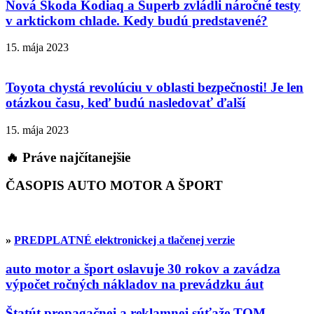
Nová Škoda Kodiaq a Superb zvládli náročné testy
v arktickom chlade. Kedy budú predstavené?
15. mája 2023
Toyota chystá revolúciu v oblasti bezpečnosti! Je len
otázkou času, keď budú nasledovať ďalší
15. mája 2023
🔥 Práve najčítanejšie
ČASOPIS AUTO MOTOR A ŠPORT
»
PREDPLATNÉ elektronickej a tlačenej verzie
auto motor a šport oslavuje 30 rokov a zavádza
výpočet ročných nákladov na prevádzku áut
Štatút propagačnej a reklamnej súťaže TOM