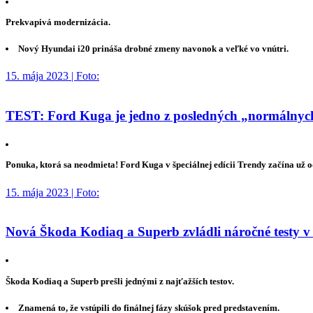
Prekvapivá modernizácia.
Nový Hyundai i20 prináša drobné zmeny navonok a veľké vo vnútri.
15. mája 2023 | Foto:
TEST: Ford Kuga je jedno z posledných „normálnych“
Ponuka, ktorá sa neodmieta! Ford Kuga v špeciálnej edícii Trendy začína už 
15. mája 2023 | Foto:
Nová Škoda Kodiaq a Superb zvládli náročné testy v
Škoda Kodiaq a Superb prešli jednými z najťažších testov.
Znamená to, že vstúpili do finálnej fázy skúšok pred predstavením.