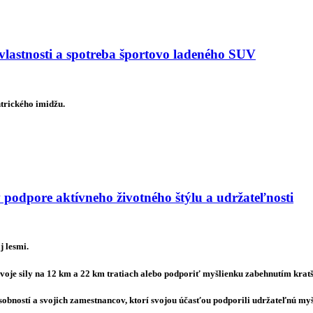
astnosti a spotreba športovo ladeného SUV
trického imidžu.
 podpore aktívneho životného štýlu a udržateľnosti
j lesmi.
voje sily na 12 km a 22 km tratiach alebo podporiť myšlienku zabehnutím kratš
sobností a svojich zamestnancov, ktorí svojou účasťou podporili udržateľnú my