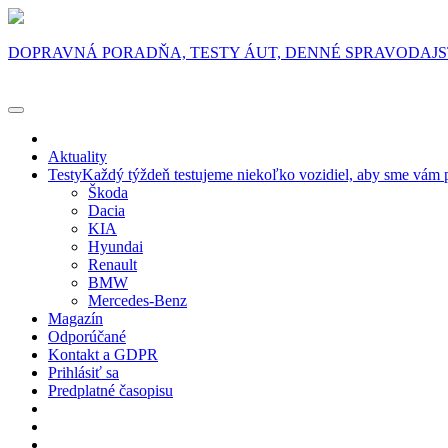
DOPRAVNÁ PORADŇA, TESTY ÁUT, DENNÉ SPRAVODAJ
Aktuality
Testy
Každý týždeň testujeme niekoľko vozidiel, aby sme vám p
Škoda
Dacia
KIA
Hyundai
Renault
BMW
Mercedes-Benz
Magazín
Odporúčané
Kontakt a GDPR
Prihlásiť sa
Predplatné časopisu