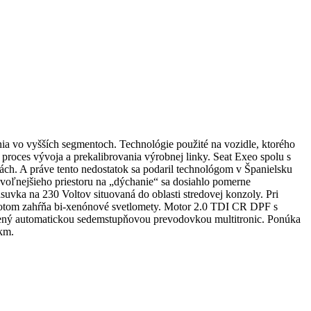
nia vo vyšších segmentoch. Technológie použité na vozidle, ktorého
proces vývoja a prekalibrovania výrobnej linky. Seat Exeo spolu s
ách. A práve tento nedostatok sa podaril technológom v Španielsku
voľnejšieho priestoru na „dýchanie“ sa dosiahlo pomerne
suvka na 230 Voltov situovaná do oblasti stredovej konzoly. Pri
 potom zahŕňa bi-xenónové svetlomety. Motor 2.0 TDI CR DPF s
ený automatickou sedemstupňovou prevodovkou multitronic. Ponúka
 km.