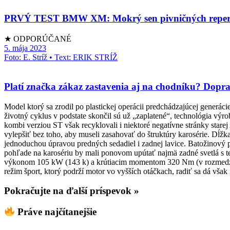
PRVÝ TEST BMW XM: Mokrý sen pivničných repe
★ ODPORÚČANÉ
5. mája 2023
Foto: E. Stríž • Text: ERIK STRÍŽ
Platí značka zákaz zastavenia aj na chodníku? Dop
Model ktorý sa zrodil po plastickej operácii predchádzajúcej generá
životný cyklus v podstate skončil sú už „zaplatené“, technológia výr
kombi verziou ST však recyklovali i niektoré negatívne stránky star
vylepšiť bez toho, aby museli zasahovať do štruktúry karosérie. Dĺ
jednoduchou úpravou predných sedadiel i zadnej lavice. Batožinový pr
pohľade na karosériu by mali ponovom upútať najmä zadné svetlá s 
výkonom 105 kW (143 k) a krútiacim momentom 320 Nm (v rozmedzí 
režim šport, ktorý podrží motor vo vyšších otáčkach, radiť sa dá však 
Pokračujte na ďalší príspevok »
Práve najčítanejšie