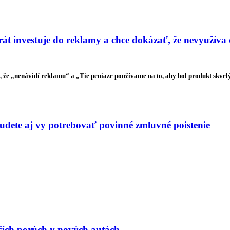
t investuje do reklamy a chce dokázať, že nevyužíva
že „nenávidí reklamu“ a „Tie peniaze používame na to, aby bol produkt skvelý“
budete aj vy potrebovať povinné zmluvné poistenie
jších porúch v nových autách