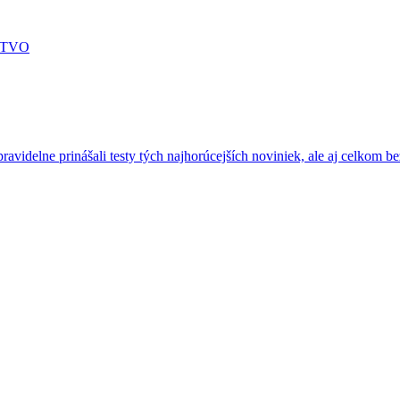
STVO
ravidelne prinášali testy tých najhorúcejších noviniek, ale aj celkom