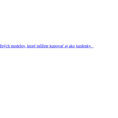
 bežných modelov, ktoré môžete kupovať aj ako jazdenky.