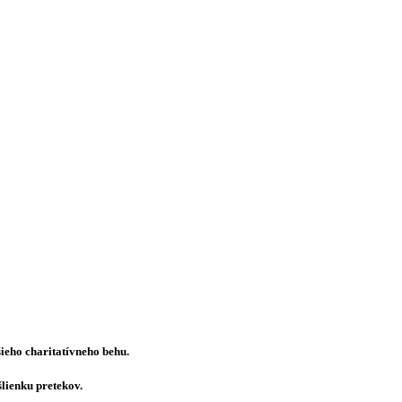
ieho charitatívneho behu.
šlienku pretekov.