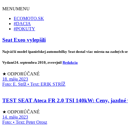
MENU
MENU
ECOMOTO.SK
#DACIA
#POKUTY
Seat Exeo vylepšili
Najväčší model španielskej automobilky Seat dostal viac miesta na zadných s
Vydané
24. septembra 2010
, zverejnil
Redakcia
★ ODPORÚČANÉ
18. mája 2023
Foto: E. Stríž • Text: ERIK STRÍŽ
TEST SEAT Ateca FR 2.0 TSI 140kW: Ceny, jazdné vl
★ ODPORÚČANÉ
14. mája 2023
Foto: • Text: Peter Orosz