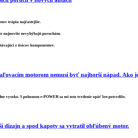
ov trápia najčastejšie.
tie najnovšie nevyhýbajú poruchám.
távajúci z tisícov komponentov.
ľovacím motorom nemusí byť najhorší nápad. Ako je
dne vysoko. S pohonom e-POWER sa mi toto tvrdenie opäť len potvrdilo.
 dizajn a spod kapoty sa vytratil obľúbený motor.