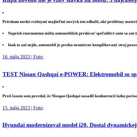
Prieskum medzi reálnymi majiteľmi nových áut odhalil, aké problémy motorist
Napriek enormnému úsiliu automobiliek predávať spoľahlivé autá sa ani 
Inak to ani nejde, automobil je predsa nesmierne komplikovaný stroj pozos
16. mája 2023 | Foto:
TEST Nissan Qashqai e-POWER: Elektromobil so spa
Pred časom som povedal, že Nissqan Qashqai nasadil konkurencii latku poria
15. mája 2023 | Foto:
Hyundai modernizoval model i20. Dostal dynamickejší