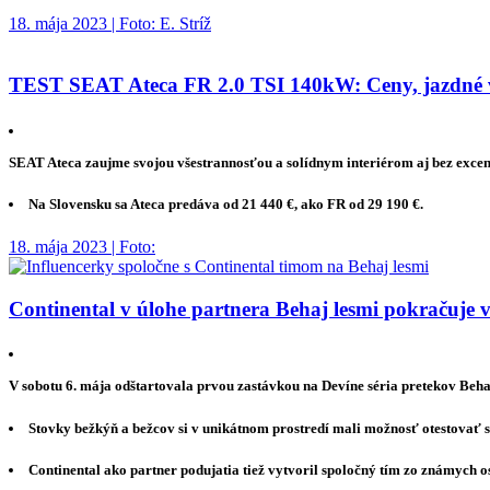
18. mája 2023 | Foto: E. Stríž
TEST SEAT Ateca FR 2.0 TSI 140kW: Ceny, jazdné vl
SEAT Ateca zaujme svojou všestrannosťou a solídnym interiérom aj bez excen
Na Slovensku sa Ateca predáva od 21 440 €, ako FR od 29 190 €.
18. mája 2023 | Foto:
Continental v úlohe partnera Behaj lesmi pokračuje v
V sobotu 6. mája odštartovala prvou zastávkou na Devíne séria pretekov Beha
Stovky bežkýň a bežcov si v unikátnom prostredí mali možnosť otestovať s
Continental ako partner podujatia tiež vytvoril spoločný tím zo známych o