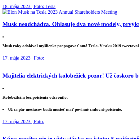
18. mája 2023 | Foto: Tesla
Musk neodchádza. Ohlasuje dva nové modely, prvýkrá
Musk roky odolával myšlienke propagovať autá Tesla. V roku 2019 tweetoval, 
17. mája 2023 | Foto:
Majitelia elektrických kolobežiek pozor! Už čoskoro 
Kolobežkám bez poistenia odzvonilo.
Už za pár mesiacov budú musieť mať povinné zmluvné poistenie.
17. mája 2023 | Foto:
Kúpa nového nie je vždy stávka na istotu: 5 najčaste