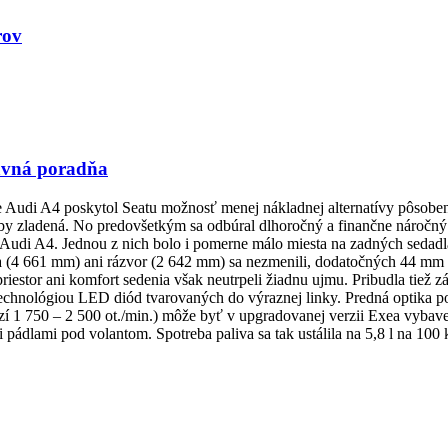
rov
ravná poradňa
cie Audi A4 poskytol Seatu možnosť menej nákladnej alternatívy pôsobe
oby zladená. No predovšetkým sa odbúral dlhoročný a finančne náročný 
ej Audi A4. Jednou z nich bolo i pomerne málo miesta na zadných sedadl
žka (4 661 mm) ani rázvor (2 642 mm) sa nezmenili, dodatočných 44 mm 
iestor ani komfort sedenia však neutrpeli žiadnu ujmu. Pribudla tiež zá
technológiou LED diód tvarovaných do výraznej linky. Predná optika
1 750 – 2 500 ot./min.) môže byť v upgradovanej verzii Exea vybav
i pádlami pod volantom. Spotreba paliva sa tak ustálila na 5,8 l na 100