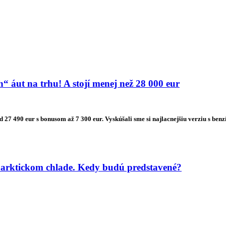
 áut na trhu! A stojí menej než 28 000 eur
od 27 490 eur s bonusom až 7 300 eur. Vyskúšali sme si najlacnejšiu verziu s
 arktickom chlade. Kedy budú predstavené?