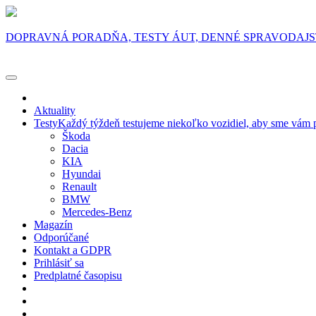
DOPRAVNÁ PORADŇA, TESTY ÁUT, DENNÉ SPRAVODAJ
Aktuality
Testy
Každý týždeň testujeme niekoľko vozidiel, aby sme vám p
Škoda
Dacia
KIA
Hyundai
Renault
BMW
Mercedes-Benz
Magazín
Odporúčané
Kontakt a GDPR
Prihlásiť sa
Predplatné časopisu