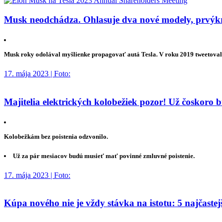
Musk neodchádza. Ohlasuje dva nové modely, prvýkrá
Musk roky odolával myšlienke propagovať autá Tesla. V roku 2019 tweetoval, 
17. mája 2023 | Foto:
Majitelia elektrických kolobežiek pozor! Už čoskoro 
Kolobežkám bez poistenia odzvonilo.
Už za pár mesiacov budú musieť mať povinné zmluvné poistenie.
17. mája 2023 | Foto:
Kúpa nového nie je vždy stávka na istotu: 5 najčaste