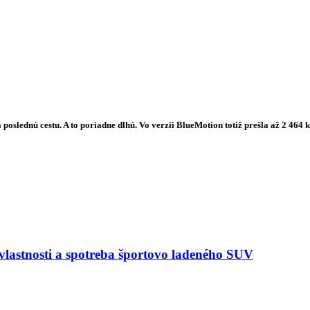
slednú cestu. A to poriadne dlhú. Vo verzii BlueMotion totiž prešla až 2 464 
astnosti a spotreba športovo ladeného SUV