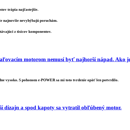
ov trápia najčastejšie.
tie najnovšie nevyhýbajú poruchám.
távajúci z tisícov komponentov.
ľovacím motorom nemusí byť najhorší nápad. Ako je
dne vysoko. S pohonom e-POWER sa mi toto tvrdenie opäť len potvrdilo.
 dizajn a spod kapoty sa vytratil obľúbený motor.