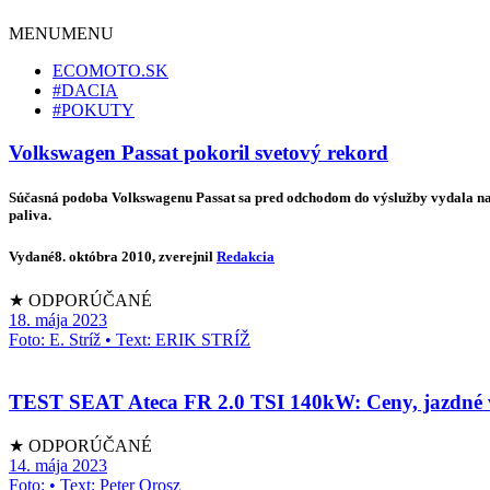
MENU
MENU
ECOMOTO.SK
#DACIA
#POKUTY
Volkswagen Passat pokoril svetový rekord
Súčasná podoba Volkswagenu Passat sa pred odchodom do výslužby vydala na po
paliva.
Vydané
8. októbra 2010
, zverejnil
Redakcia
★ ODPORÚČANÉ
18. mája 2023
Foto: E. Stríž • Text: ERIK STRÍŽ
TEST SEAT Ateca FR 2.0 TSI 140kW: Ceny, jazdné vl
★ ODPORÚČANÉ
14. mája 2023
Foto: • Text: Peter Orosz