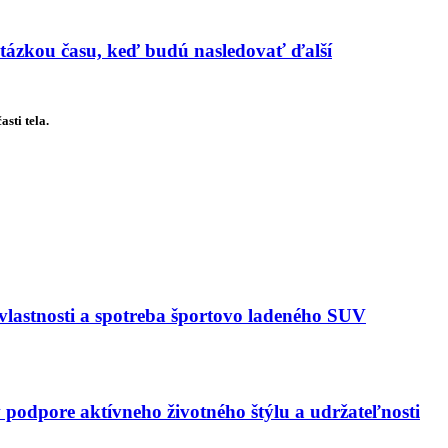
 otázkou času, keď budú nasledovať ďalší
sti tela.
astnosti a spotreba športovo ladeného SUV
 podpore aktívneho životného štýlu a udržateľnosti