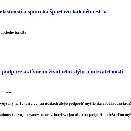
astnosti a spotreba športovo ladeného SUV
trického imidžu.
 podpore aktívneho životného štýlu a udržateľnosti
j lesmi.
voje sily na 12 km a 22 km tratiach alebo podporiť myšlienku zabehnutím kratš
sobností a svojich zamestnancov, ktorí svojou účasťou podporili udržateľnú my