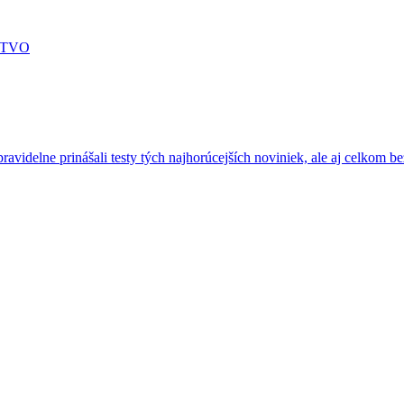
STVO
ravidelne prinášali testy tých najhorúcejších noviniek, ale aj celkom