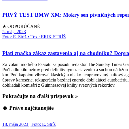
PRVÝ TEST BMW XM: Mokrý sen pivničných repe
★ ODPORÚČANÉ
5. mája 2023
Foto: E. Stríž • Text: ERIK STRÍŽ
Platí značka zákaz zastavenia aj na chodníku? Dop
Za volant modrého Passatu sa posadil redaktor The Sunday Times Gav
Počítadlo kilometrov pred definitívnym zastavením a suchou nádržou 
km. Pod kapotou vibroval klasický a nijako neupravovaný naftový ag
úpravy karosérie, rekuperáciu brzdnej energie dobíjajúcej autobatér
dohliadali komisári z Guinnessovej knihy svetových rekordov.
Pokračujte na ďalší príspevok »
🔥 Práve najčítanejšie
18. mája 2023 | Foto: E. Stríž