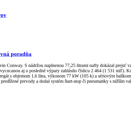
rov
ravná poradňa
in Conway. S nádržou naplnenou 77,25 litrami nafty dokázal prejsť v
vycucanou aj o posledné výpary zahlásilo číslicu 2 464 (1 531 míľ). Ko
regát s objemom 1,6 litra, výkonom 77 kW (105 k) a sériovým balíkom 
iu, predĺžené prevody a dodal systém štart-stop či pneumatiky s nižší