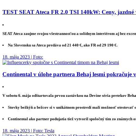
TEST SEAT Ateca FR 2.0 TSI 140kW: Ceny, jazdné vl
SEAT Ateca zaujme svojou všestrannosťou a solídnym interiérom aj bez excen
Na Slovensku sa Ateca predáva od 21 440 €, ako FR od 29 190 €.
18. mája 2023 | Foto:
Continental v úlohe partnera Behaj lesmi pokračuje v
V sobotu 6. mája odštartovala prvou zastávkou na Devíne séria pretekov Beha
Stovky bežkýň a bežcov si v unikátnom prostredí mali možnosť otestovať s
Continental ako partner podujatia tiež vytvoril spoločný tím zo známych o
18. mája 2023 | Foto: Tesla