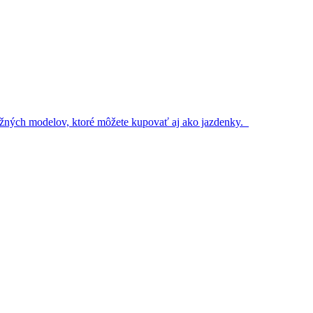
 bežných modelov, ktoré môžete kupovať aj ako jazdenky.