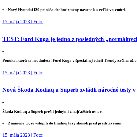
Nový Hyundai i20 prináša drobné zmeny navonok a veľké vo vnútri.
15. mája 2023 | Foto:
TEST: Ford Kuga je jedno z posledných „normálnych“
Ponuka, ktorá sa neodmieta! Ford Kuga v špeciálnej edícii Trendy začína už 
15. mája 2023 | Foto:
Nová Škoda Kodiaq a Superb zvládli náročné testy v
Škoda Kodiaq a Superb prešli jednými z najťažších testov.
Znamená to, že vstúpili do finálnej fázy skúšok pred predstavením.
15. mája 2023 | Foto: