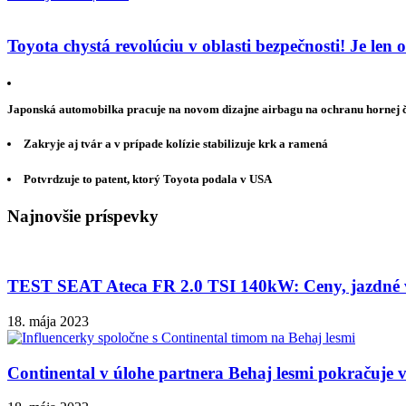
Toyota chystá revolúciu v oblasti bezpečnosti! Je len
Japonská automobilka pracuje na novom dizajne airbagu na ochranu hornej ča
Zakryje aj tvár a v prípade kolízie stabilizuje krk a ramená
Potvrdzuje to patent, ktorý Toyota podala v USA
Najnovšie príspevky
TEST SEAT Ateca FR 2.0 TSI 140kW: Ceny, jazdné vl
18. mája 2023
Continental v úlohe partnera Behaj lesmi pokračuje v