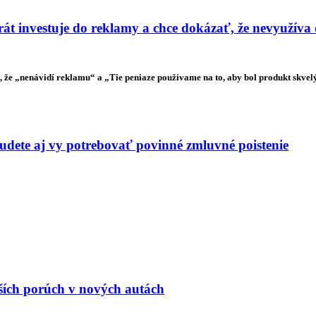
t investuje do reklamy a chce dokázať, že nevyužíva
že „nenávidí reklamu“ a „Tie peniaze používame na to, aby bol produkt skvelý“
budete aj vy potrebovať povinné zmluvné poistenie
jších porúch v nových autách