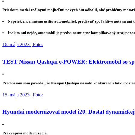
Prieskum medzi reálnymi majiteľmi nových áut odhalil, aké problémy motorist
Napriek enormnému úsiliu automobiliek predávať spoľahlivé autá sa ani 
Inak to ani nejde, automobil je predsa nesmierne komplikovaný stroj pozos
16. mája 2023 | Foto:
TEST Nissan Qashqai e-POWER: Elektromobil so spa
Pred časom som povedal, že Nissqan Qashqai nasadil konkurencii latku poria
15. mája 2023 | Foto:
Hyundai modernizoval model i20. Dostal dynamickejší
Prekvapivá modernizácia.