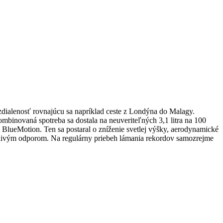
zdialenosť rovnajúcu sa napríklad ceste z Londýna do Malagy.
mbinovaná spotreba sa dostala na neuveriteľných 3,1 litra na 100
BlueMotion. Ten sa postaral o zníženie svetlej výšky, aerodynamické
m valivým odporom. Na regulárny priebeh lámania rekordov samozrejme