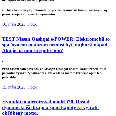
tie najnovšie nevyhýbajú poruchám.
Inak to ani nejde, automobil je predsa nesmierne komplikovaný stroj
pozostávajúci z tisícov komponentov.
16. mája 2023 | Foto:
TEST Nissan Qashqai e-POWER: Elektromobil so
spaľovacím motorom nemusí byť najhorší nápad.
Ako je na tom so spotrebou?
Pred časom som povedal, že Nissqan Qashqai nasadil konkurencii latku
poriadne vysoko. S pohonom e-POWER sa mi toto tvrdenie opäť len
potvrdilo.
15. mája 2023 | Foto:
Hyundai modernizoval model i20. Dostal
dynamickejší dizajn a spod kapoty sa vytratil
obľúbený motor.