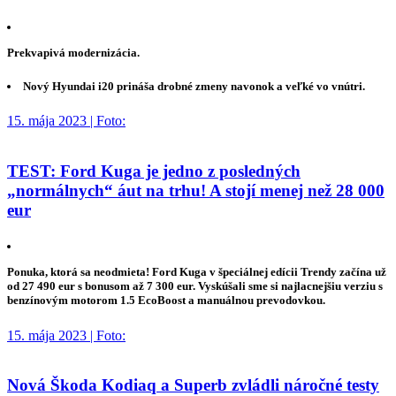
Prekvapivá modernizácia.
Nový Hyundai i20 prináša drobné zmeny navonok a veľké vo vnútri.
15. mája 2023 | Foto:
TEST: Ford Kuga je jedno z posledných
„normálnych“ áut na trhu! A stojí menej než 28 000
eur
Ponuka, ktorá sa neodmieta! Ford Kuga v špeciálnej edícii Trendy začína už
od 27 490 eur s bonusom až 7 300 eur. Vyskúšali sme si najlacnejšiu verziu s
benzínovým motorom 1.5 EcoBoost a manuálnou prevodovkou.
15. mája 2023 | Foto:
Nová Škoda Kodiaq a Superb zvládli náročné testy