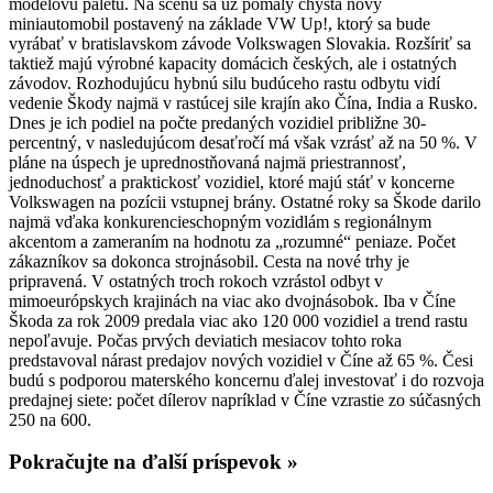
modelovú paletu. Na scénu sa už pomaly chystá nový
miniautomobil postavený na základe VW Up!, ktorý sa bude
vyrábať v bratislavskom závode Volkswagen Slovakia. Rozšíriť sa
taktiež majú výrobné kapacity domácich českých, ale i ostatných
závodov. Rozhodujúcu hybnú silu budúceho rastu odbytu vidí
vedenie Škody najmä v rastúcej sile krajín ako Čína, India a Rusko.
Dnes je ich podiel na počte predaných vozidiel približne 30-
percentný, v nasledujúcom desaťročí má však vzrásť až na 50 %. V
pláne na úspech je uprednostňovaná najmä priestrannosť,
jednoduchosť a praktickosť vozidiel, ktoré majú stáť v koncerne
Volkswagen na pozícii vstupnej brány. Ostatné roky sa Škode darilo
najmä vďaka konkurencieschopným vozidlám s regionálnym
akcentom a zameraním na hodnotu za „rozumné“ peniaze. Počet
zákazníkov sa dokonca strojnásobil. Cesta na nové trhy je
pripravená. V ostatných troch rokoch vzrástol odbyt v
mimoeurópskych krajinách na viac ako dvojnásobok. Iba v Číne
Škoda za rok 2009 predala viac ako 120 000 vozidiel a trend rastu
nepoľavuje. Počas prvých deviatich mesiacov tohto roka
predstavoval nárast predajov nových vozidiel v Číne až 65 %. Česi
budú s podporou materského koncernu ďalej investovať i do rozvoja
predajnej siete: počet dílerov napríklad v Číne vzrastie zo súčasných
250 na 600.
Pokračujte na ďalší príspevok »