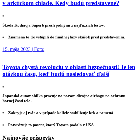
v arktickom chlade. Kedy budú predstavené?
Škoda Kodiaq a Superb prešli jednými z najťažších testov.
Znamená to, že vstúpili do finálnej fázy skúšok pred predstavením.
15. mája 2023 | Foto:
Toyota chystá revolúciu v oblasti bezpečnosti! Je len
otázkou času, keď budú nasledovať ďalší
Japonská automobilka pracuje na novom dizajne airbagu na ochranu
hornej časti tela.
Zakryje aj tvár a v prípade kolízie stabilizuje krk a ramená
Potvrdzuje to patent, ktorý Toyota podala v USA
Najnovšie príspevky