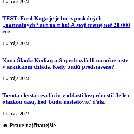
15. mája 2023
TEST: Ford Kuga je jedno z posledných
„normálnych“ áut na trhu! A stojí menej než 28 000
eur
15. mája 2023
Nová Škoda Kodiaq a Superb zvládli náročné testy
v arktickom chlade. Kedy budú predstavené?
15. mája 2023
Toyota chystá revolúciu v oblasti bezpečnosti! Je len
otázkou času, keď budú nasledovať ďalší
15. mája 2023
🔥 Práve najčítanejšie