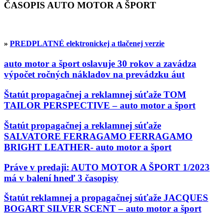
ČASOPIS AUTO MOTOR A ŠPORT
»
PREDPLATNÉ elektronickej a tlačenej verzie
auto motor a šport oslavuje 30 rokov a zavádza
výpočet ročných nákladov na prevádzku áut
Štatút propagačnej a reklamnej súťaže TOM
TAILOR PERSPECTIVE – auto motor a šport
Štatút propagačnej a reklamnej súťaže
SALVATORE FERRAGAMO FERRAGAMO
BRIGHT LEATHER- auto motor a šport
Práve v predaji: AUTO MOTOR A ŠPORT 1/2023
má v balení hneď 3 časopisy
Štatút reklamnej a propagačnej súťaže JACQUES
BOGART SILVER SCENT – auto motor a šport