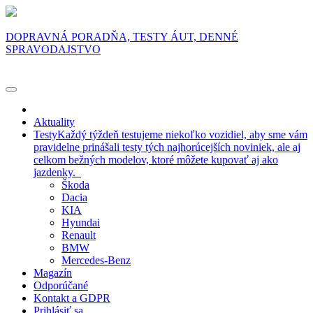
DOPRAVNÁ PORADŇA, TESTY ÁUT, DENNÉ
SPRAVODAJSTVO
Aktuality
Testy
Každý týždeň testujeme niekoľko vozidiel, aby sme vám
pravidelne prinášali testy tých najhorúcejších noviniek, ale aj
celkom bežných modelov, ktoré môžete kupovať aj ako
jazdenky.
Škoda
Dacia
KIA
Hyundai
Renault
BMW
Mercedes-Benz
Magazín
Odporúčané
Kontakt a GDPR
Prihlásiť sa