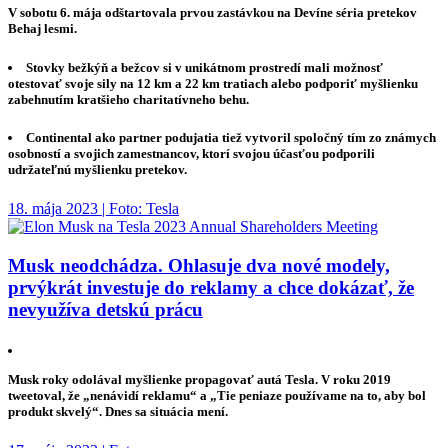
V sobotu 6. mája odštartovala prvou zastávkou na Devíne séria pretekov
Behaj lesmi.
Stovky bežkýň a bežcov si v unikátnom prostredí mali možnosť
otestovať svoje sily na 12 km a 22 km tratiach alebo podporiť myšlienku
zabehnutím kratšieho charitatívneho behu.
Continental ako partner podujatia tiež vytvoril spoločný tím zo známych
osobností a svojich zamestnancov, ktorí svojou účasťou podporili
udržateľnú myšlienku pretekov.
18. mája 2023 | Foto: Tesla
Musk neodchádza. Ohlasuje dva nové modely,
prvýkrát investuje do reklamy a chce dokázať, že
nevyužíva detskú prácu
Musk roky odolával myšlienke propagovať autá Tesla. V roku 2019
tweetoval, že „nenávidí reklamu“ a „Tie peniaze používame na to, aby bol
produkt skvelý“. Dnes sa situácia mení.