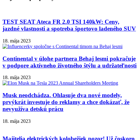
TEST SEAT Ateca FR 2.0 TSI 140kW: Ceny,
jazdné vlastnosti a spotreba športovo ladeného SUV
18. mája 2023
Continental v úlohe partnera Behaj lesmi pokračuje
v podpore aktívneho životného štýlu a udržateľnosti
18. mája 2023
Musk neodchádza. Ohlasuje dva nové modely,
prvýkrát investuje do reklamy a chce dokázať, že
nevyužíva detskú prácu
18. mája 2023
Majitelia elektrických kolobežiek pozor! Už čoskoro