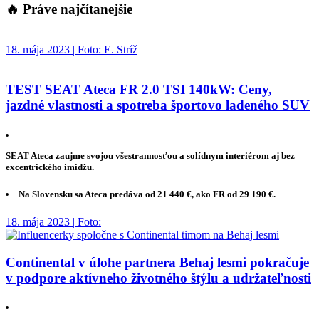
🔥 Práve najčítanejšie
18. mája 2023 | Foto: E. Stríž
TEST SEAT Ateca FR 2.0 TSI 140kW: Ceny,
jazdné vlastnosti a spotreba športovo ladeného SUV
SEAT Ateca zaujme svojou všestrannosťou a solídnym interiérom aj bez
excentrického imidžu.
Na Slovensku sa Ateca predáva od 21 440 €, ako FR od 29 190 €.
18. mája 2023 | Foto:
Continental v úlohe partnera Behaj lesmi pokračuje
v podpore aktívneho životného štýlu a udržateľnosti