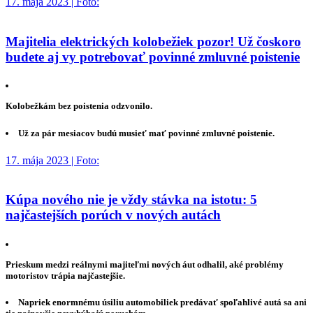
17. mája 2023 | Foto:
Majitelia elektrických kolobežiek pozor! Už čoskoro
budete aj vy potrebovať povinné zmluvné poistenie
Kolobežkám bez poistenia odzvonilo.
Už za pár mesiacov budú musieť mať povinné zmluvné poistenie.
17. mája 2023 | Foto:
Kúpa nového nie je vždy stávka na istotu: 5
najčastejších porúch v nových autách
Prieskum medzi reálnymi majiteľmi nových áut odhalil, aké problémy
motoristov trápia najčastejšie.
Napriek enormnému úsiliu automobiliek predávať spoľahlivé autá sa ani