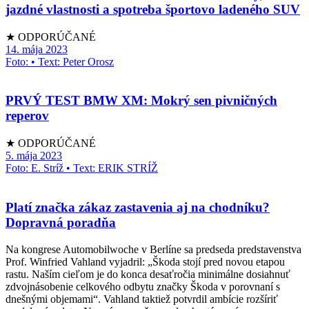
jazdné vlastnosti a spotreba športovo ladeného SUV
★ ODPORÚČANÉ
14. mája 2023
Foto: • Text: Peter Orosz
PRVÝ TEST BMW XM: Mokrý sen pivničných
reperov
★ ODPORÚČANÉ
5. mája 2023
Foto: E. Stríž • Text: ERIK STRÍŽ
Platí značka zákaz zastavenia aj na chodníku?
Dopravná poradňa
Na kongrese Automobilwoche v Berlíne sa predseda predstavenstva
Prof. Winfried Vahland vyjadril: „Škoda stojí pred novou etapou
rastu. Naším cieľom je do konca desaťročia minimálne dosiahnuť
zdvojnásobenie celkového odbytu značky Škoda v porovnaní s
dnešnými objemami“. Vahland taktiež potvrdil ambície rozšíriť