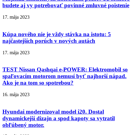
budete aj vy potrebovať povinné zmluvné poistenie
17. mája 2023
Kúpa nového nie je vždy stávka na istotu: 5
najčastejších porúch v nových autách
17. mája 2023
TEST Nissan Qashqai e-POWER: Elektromobil so
spaľovacím motorom nemusí byť najhorší nápad.
Ako je na tom so spotrebou?
16. mája 2023
Hyundai modernizoval model i20. Dostal
dynamickejší dizajn a spod kapoty sa vytratil
obľúbený motor.