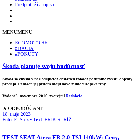
Predplatné časopisu
MENU
MENU
ECOMOTO.SK
#DACIA
#POKUTY
Škoda plánuje svoju budúcnosť
Škoda sa chystá v nasledujúcich desiatich rokoch podstatne zvýšiť objemy
predaja. Pomôcť jej pritom majú nové mimoeurópske trhy.
Vydané
3. novembra 2010
, zverejnil
Redakcia
★ ODPORÚČANÉ
18. mája 2023
Foto: E. Stríž • Text: ERIK STRÍŽ
TEST SEAT Ateca FR 2.0 TSI 140kW: Ceny,