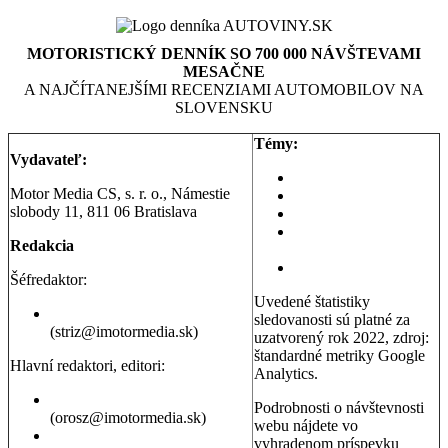
MOTORISTICKÝ DENNÍK SO 700 000 NÁVŠTEVAMI
MESAČNE
A NAJČÍTANEJŠÍMI RECENZIAMI AUTOMOBILOV NA
SLOVENSKU
Témy:
Vydavateľ:
Aktuality a správy
Motor Media CS, s. r. o., Námestie
Testy áut
slobody 11, 811 06 Bratislava
Testy motoriek
Servisné témy a
Redakcia
poradňa
Dopravná poradňa
Šéfredaktor:
Uvedené štatistiky
Erik Stríž
sledovanosti sú platné za
(striz@imotormedia.sk)
uzatvorený rok 2022, zdroj:
štandardné metriky Google
Hlavní redaktori, editori:
Analytics.
Peter Orosz
Podrobnosti o návštevnosti
(orosz@imotormedia.sk)
webu nájdete vo
David Hecl
vyhradenom príspevku