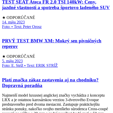
TEST SEAT Ateca FR 2.0 TSI 140kW: Ceny,
jazdné vlastnosti a spotreba športovo ladeného SUV
★ ODPORÚČANÉ
14. mája 2023
Foto: • Text: Peter Orosz
PRVÝ TEST BMW XM: Mokrý sen pivničných
reperov
★ ODPORÚČANÉ
5. mája 2023
Foto: E. Stríž • Text: ERIK STRÍŽ
Platí značka zákaz zastavenia aj na chodníku?
Dopravná poradňa
Najmenší model luxusnej anglickej značky vychádza z konceptu
LRX a je ostatnou karosárskou verziou 3-dverového Evoque
predstaveného pred dvoma mesiacmi. Zastupuje praktickejšiu
stránku ponuky, nakoľko svojho menšieho súrodenca Cross-coupé