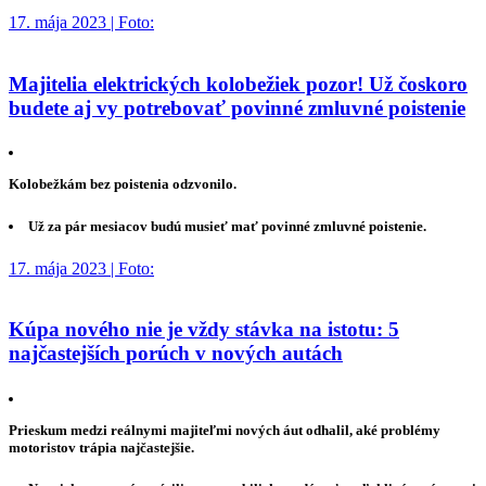
17. mája 2023 | Foto:
Majitelia elektrických kolobežiek pozor! Už čoskoro
budete aj vy potrebovať povinné zmluvné poistenie
Kolobežkám bez poistenia odzvonilo.
Už za pár mesiacov budú musieť mať povinné zmluvné poistenie.
17. mája 2023 | Foto:
Kúpa nového nie je vždy stávka na istotu: 5
najčastejších porúch v nových autách
Prieskum medzi reálnymi majiteľmi nových áut odhalil, aké problémy
motoristov trápia najčastejšie.