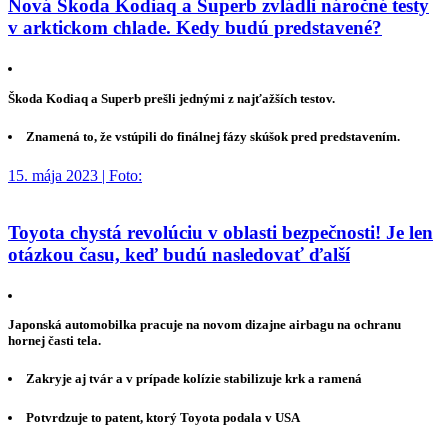
Nová Škoda Kodiaq a Superb zvládli náročné testy
v arktickom chlade. Kedy budú predstavené?
Škoda Kodiaq a Superb prešli jednými z najťažších testov.
Znamená to, že vstúpili do finálnej fázy skúšok pred predstavením.
15. mája 2023 | Foto:
Toyota chystá revolúciu v oblasti bezpečnosti! Je len
otázkou času, keď budú nasledovať ďalší
Japonská automobilka pracuje na novom dizajne airbagu na ochranu
hornej časti tela.
Zakryje aj tvár a v prípade kolízie stabilizuje krk a ramená
Potvrdzuje to patent, ktorý Toyota podala v USA