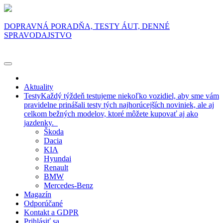
DOPRAVNÁ PORADŇA, TESTY ÁUT, DENNÉ
SPRAVODAJSTVO
Aktuality
Testy
Každý týždeň testujeme niekoľko vozidiel, aby sme vám
pravidelne prinášali testy tých najhorúcejších noviniek, ale aj
celkom bežných modelov, ktoré môžete kupovať aj ako
jazdenky.
Škoda
Dacia
KIA
Hyundai
Renault
BMW
Mercedes-Benz
Magazín
Odporúčané
Kontakt a GDPR
Prihlásiť sa