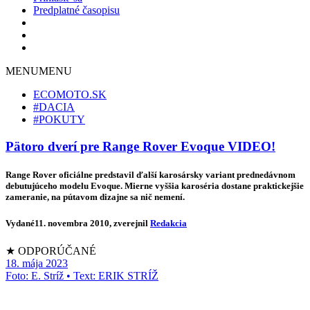
Predplatné časopisu
MENU
MENU
ECOMOTO.SK
#DACIA
#POKUTY
Pätoro dverí pre Range Rover Evoque VIDEO!
Range Rover oficiálne predstavil ďalší karosársky variant prednedávnom
debutujúceho modelu Evoque. Mierne vyššia karoséria dostane praktickejšie
zameranie, na pútavom dizajne sa nič nemení.
Vydané
11. novembra 2010
, zverejnil
Redakcia
★ ODPORÚČANÉ
18. mája 2023
Foto: E. Stríž • Text: ERIK STRÍŽ