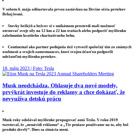
V sobotu 6. mája odštartovala prvou zastávkou na Devíne séria pretekov
Behaj lesmi.
Stovky bežkýň a bežcov si v unikátnom prostredí mali možnosť
otestovať svoje sily na 12 km a 22 km tratiach alebo podporiť myšlienku
zabehnutím kratšieho charitatívneho behu.
Continental ako partner podujatia tiež vytvoril spoločný tím zo známych
osobností a svojich zamestnancov, ktorí svojou účasťou podporili
udržateľnú myšlienku pretekov.
18. mája 2023 | Foto: Tesla
Musk neodchádza. Ohlasuje dva nové modely,
prvýkrát investuje do reklamy a chce dokázať, že
nevyužíva detskú prácu
Musk roky odolával myšlienke propagovať autá Tesla. V roku 2019
tweetoval, že „nenávidí reklamu“ a „Tie peniaze používame na to, aby bol
produkt skvelý“. Dnes sa situácia mení.