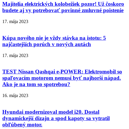
Majitelia elektrických kolobežiek pozor! Už čoskoro
budete aj vy potrebovať povinné zmluvné poistenie
17. mája 2023
Kúpa nového nie je vždy stávka na istotu: 5
najčastejších porúch v nových autách
17. mája 2023
TEST Nissan Qashqai e-POWER: Elektromobil so
spaľovacím motorom nemusí byť najhorší nápad.
Ako je na tom so spotrebou?
16. mája 2023
Hyundai modernizoval model i20. Dostal
dynamickejší dizajn a spod kapoty sa vytratil
obľúbený motor.