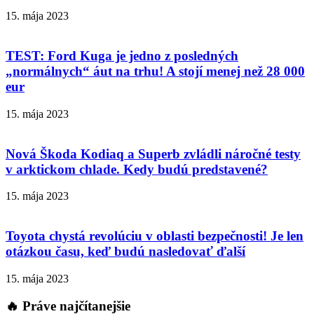
15. mája 2023
TEST: Ford Kuga je jedno z posledných
„normálnych“ áut na trhu! A stojí menej než 28 000
eur
15. mája 2023
Nová Škoda Kodiaq a Superb zvládli náročné testy
v arktickom chlade. Kedy budú predstavené?
15. mája 2023
Toyota chystá revolúciu v oblasti bezpečnosti! Je len
otázkou času, keď budú nasledovať ďalší
15. mája 2023
🔥 Práve najčítanejšie