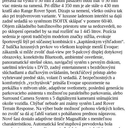
prerastá na výšku o 30 mm a zadní pasažieri budú mať o 50 mm
viac miesta na ramená. Pri dĺžke 4 350 mm je ale stále o 430 mm
kratší ako Range Rover Sport. Dizajn sa nemení, všetko ostáva tak
ako pri trojdverovom variante. V luxusne ladenom interiéri sa dajú
zadné sedadlá so systémom ISOFIX sklápať v pomere 60/40.
Objem základného batožinového priestoru sme sa nedozvedeli, no
po sklopení operadiel by sa mal rozšíriť na 1 445 litrov. Pozícia
sedenia je oproti tradičným modelom značky nižšia, evokuje
športovejší štýl pri súčasnej kombinácii s „kapitánskym výhľadom“.
Z balíčka luxusných prvkov vo všetkom kopíruje menší Evoque:
zákazník si môže zvoliť dual-view pre 9-palcový displej dotykovej
obrazovky, konektivitu Bluetooth, ambientné osvetlenie,
panoramatické strešné okno, navigačný systém s pevným diskom,
satelitnú televíziu s DVD, zadný entertainment s bezdrôtovými
slúchadlami a diaľkovým ovládaním, bezkľúčový prístup alebo
vyhrievané predné sklo, volant či sedadlá. Z bezpečnostných a
komfortných „vychytávok“ prináša Evoque upozornenie na
prekážku v mŕtvom uhle, adaptívne svetlomety, poslednú generáciu
parkovacieho asistenta s možnosťou paralelného parkovania, alebo
Surround Camera System s 5 digitálnymi kamerami snímajúcimi
okolie vozidla. Chýbať nebude ani známy systém Land Rover
Terrain Response. Na výber bude možnosť pohonu všetkých kolies,
no zvoliť sa dá aj ľahší variant s poháňanou prednou nápravou.
Nové šasi dostalo adaptívne tlmiče MagnaRide s meniteľnou
charakteristikou. Automatická šesťstupňová prevodovka bola