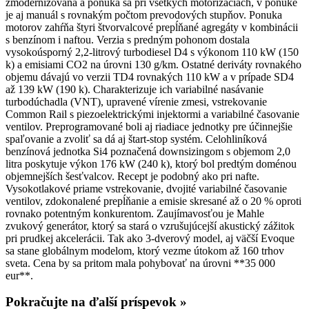
zmodernizovaná a ponúka sa pri všetkých motorizáciách, v ponuke
je aj manuál s rovnakým počtom prevodových stupňov. Ponuka
motorov zahŕňa štyri štvorvalcové prepĺňané agregáty v kombinácii
s benzínom i naftou. Verzia s predným pohonom dostala
vysokoúsporný 2,2-litrový turbodiesel D4 s výkonom 110 kW (150
k) a emisiami CO2 na úrovni 130 g/km. Ostatné deriváty rovnakého
objemu dávajú vo verzii TD4 rovnakých 110 kW a v prípade SD4
až 139 kW (190 k). Charakterizuje ich variabilné nasávanie
turbodúchadla (VNT), upravené vírenie zmesi, vstrekovanie
Common Rail s piezoelektrickými injektormi a variabilné časovanie
ventilov. Preprogramované boli aj riadiace jednotky pre účinnejšie
spaľovanie a zvoliť sa dá aj štart-stop systém. Celohliníková
benzínová jednotka Si4 poznačená downsizingom s objemom 2,0
litra poskytuje výkon 176 kW (240 k), ktorý bol predtým doménou
objemnejších šesťvalcov. Recept je podobný ako pri nafte.
Vysokotlakové priame vstrekovanie, dvojité variabilné časovanie
ventilov, zdokonalené prepĺňanie a emisie skresané až o 20 % oproti
rovnako potentným konkurentom. Zaujímavosťou je Mahle
zvukový generátor, ktorý sa stará o vzrušujúcejší akustický zážitok
pri prudkej akcelerácii. Tak ako 3-dverový model, aj väčší Evoque
sa stane globálnym modelom, ktorý vezme útokom až 160 trhov
sveta. Cena by sa pritom mala pohybovať na úrovni **35 000
eur**.
Pokračujte na ďalší príspevok »