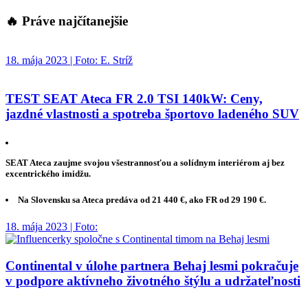
🔥 Práve najčítanejšie
18. mája 2023 | Foto: E. Stríž
TEST SEAT Ateca FR 2.0 TSI 140kW: Ceny,
jazdné vlastnosti a spotreba športovo ladeného SUV
SEAT Ateca zaujme svojou všestrannosťou a solídnym interiérom aj bez
excentrického imidžu.
Na Slovensku sa Ateca predáva od 21 440 €, ako FR od 29 190 €.
18. mája 2023 | Foto:
Continental v úlohe partnera Behaj lesmi pokračuje
v podpore aktívneho životného štýlu a udržateľnosti