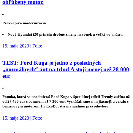
obľúbený motor.
Prekvapivá modernizácia.
Nový Hyundai i20 prináša drobné zmeny navonok a veľké vo vnútri.
15. mája 2023 | Foto:
TEST: Ford Kuga je jedno z posledných
„normálnych“ áut na trhu! A stojí menej než 28 000
eur
Ponuka, ktorá sa neodmieta! Ford Kuga v špeciálnej edícii Trendy začína už
od 27 490 eur s bonusom až 7 300 eur. Vyskúšali sme si najlacnejšiu verziu s
benzínovým motorom 1.5 EcoBoost a manuálnou prevodovkou.
15. mája 2023 | Foto: