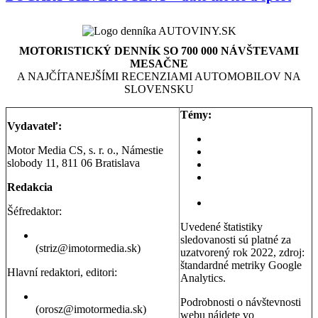
MOTORISTICKÝ DENNÍK SO 700 000 NÁVŠTEVAMI
MESAČNE
A NAJČÍTANEJŠÍMI RECENZIAMI AUTOMOBILOV NA
SLOVENSKU
Témy:
Vydavateľ:
Aktuality a správy
Motor Media CS, s. r. o., Námestie
Testy áut
slobody 11, 811 06 Bratislava
Testy motoriek
Servisné témy a
Redakcia
poradňa
Dopravná poradňa
Šéfredaktor:
Uvedené štatistiky
Erik Stríž
sledovanosti sú platné za
(striz@imotormedia.sk)
uzatvorený rok 2022, zdroj:
štandardné metriky Google
Hlavní redaktori, editori:
Analytics.
Peter Orosz
Podrobnosti o návštevnosti
(orosz@imotormedia.sk)
webu nájdete vo