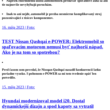
Napriek enormnému úsiliu automobiliek predávať spoľahlivé autá sa ani
tie najnovšie nevyhýbajú poruchám.
Inak to ani nejde, automobil je predsa nesmierne komplikovaný stroj
pozostávajúci z tisícov komponentov.
16. mája 2023 | Foto:
TEST Nissan Qashqai e-POWER: Elektromobil so
spaľovacím motorom nemusí byť najhorší nápad.
Ako je na tom so spotrebou?
Pred časom som povedal, že Nissqan Qashqai nasadil konkurencii latku
poriadne vysoko. S pohonom e-POWER sa mi toto tvrdenie opäť len
potvrdilo.
15. mája 2023 | Foto:
Hyundai modernizoval model i20. Dostal
dynamickejší dizajn a spod kapoty sa vytratil