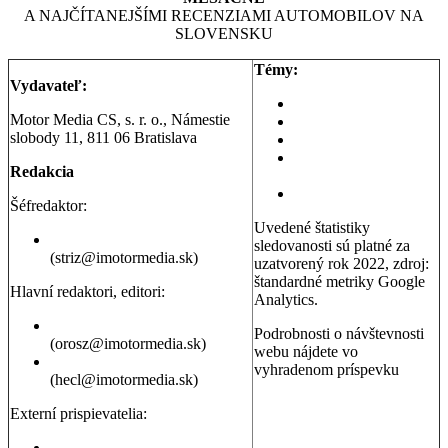
A NAJČÍTANEJŠÍMI RECENZIAMI AUTOMOBILOV NA
SLOVENSKU
Témy:
Vydavateľ:
Aktuality a správy
Motor Media CS, s. r. o., Námestie
Testy áut
slobody 11, 811 06 Bratislava
Testy motoriek
Servisné témy a
Redakcia
poradňa
Dopravná poradňa
Šéfredaktor:
Uvedené štatistiky
Erik Stríž
sledovanosti sú platné za
(striz@imotormedia.sk)
uzatvorený rok 2022, zdroj:
štandardné metriky Google
Hlavní redaktori, editori:
Analytics.
Peter Orosz
Podrobnosti o návštevnosti
(orosz@imotormedia.sk)
webu nájdete vo
David Hecl
vyhradenom príspevku
(hecl@imotormedia.sk)
Výsledky Google Analytics:
Autoviny.sk mesačne
Externí prispievatelia:
navštevuje 685-tisíc ľudí, sú
to muži aj ženy so záujmom
Juraj Hrivnák
,
Martin Šebesta
,