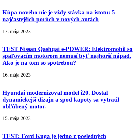
Kúpa nového nie je vždy stávka na istotu: 5
najčastejších porúch v nových autách
17. mája 2023
TEST Nissan Qashqai e-POWER: Elektromobil so
spaľovacím motorom nemusí byť najhorší nápad.
Ako je na tom so spotrebou?
16. mája 2023
Hyundai modernizoval model i20. Dostal
dynamickejší dizajn a spod kapoty sa vytratil
obľúbený motor.
15. mája 2023
TEST: Ford Kuga je jedno z posledných