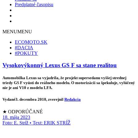
Predplatné časopisu
MENU
MENU
ECOMOTO.SK
#DACIA
#POKUTY
Vysokovýkonný Lexus GS F sa stane realitou
Automobilka Lexus sa vyjadrila, že projekt supersedanu vyššej strednej
triedy GS F vyústi do reálneho modelu. O motorizácii sa špekuluje, vylúčený
nie je ani V10 z modelu LFA.
Vydané
3. decembra 2010
, zverejnil
Redakcia
★ ODPORÚČANÉ
18. mája 2023
Foto: E. Stríž • Text: ERIK STRÍŽ