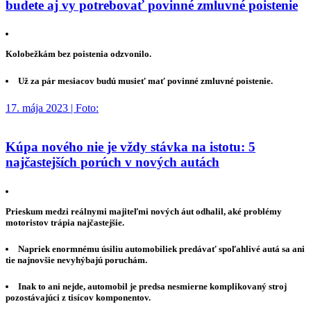
budete aj vy potrebovať povinné zmluvné poistenie
Kolobežkám bez poistenia odzvonilo.
Už za pár mesiacov budú musieť mať povinné zmluvné poistenie.
17. mája 2023 | Foto:
Kúpa nového nie je vždy stávka na istotu: 5
najčastejších porúch v nových autách
Prieskum medzi reálnymi majiteľmi nových áut odhalil, aké problémy
motoristov trápia najčastejšie.
Napriek enormnému úsiliu automobiliek predávať spoľahlivé autá sa ani
tie najnovšie nevyhýbajú poruchám.
Inak to ani nejde, automobil je predsa nesmierne komplikovaný stroj
pozostávajúci z tisícov komponentov.