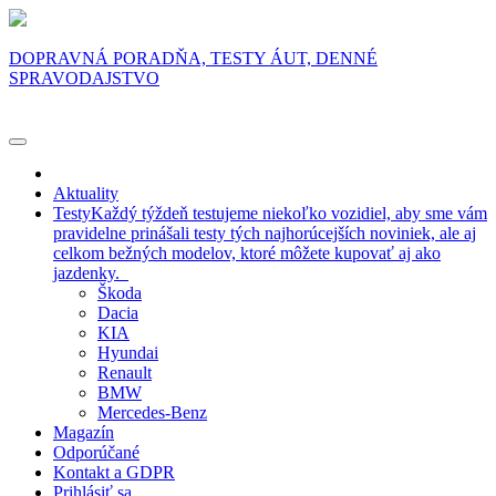
DOPRAVNÁ PORADŇA, TESTY ÁUT, DENNÉ
SPRAVODAJSTVO
Aktuality
Testy
Každý týždeň testujeme niekoľko vozidiel, aby sme vám
pravidelne prinášali testy tých najhorúcejších noviniek, ale aj
celkom bežných modelov, ktoré môžete kupovať aj ako
jazdenky.
Škoda
Dacia
KIA
Hyundai
Renault
BMW
Mercedes-Benz
Magazín
Odporúčané
Kontakt a GDPR
Prihlásiť sa