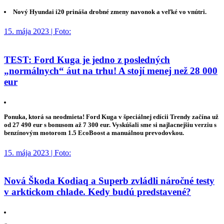
Nový Hyundai i20 prináša drobné zmeny navonok a veľké vo vnútri.
15. mája 2023 | Foto:
TEST: Ford Kuga je jedno z posledných
„normálnych“ áut na trhu! A stojí menej než 28 000
eur
Ponuka, ktorá sa neodmieta! Ford Kuga v špeciálnej edícii Trendy začína už
od 27 490 eur s bonusom až 7 300 eur. Vyskúšali sme si najlacnejšiu verziu s
benzínovým motorom 1.5 EcoBoost a manuálnou prevodovkou.
15. mája 2023 | Foto:
Nová Škoda Kodiaq a Superb zvládli náročné testy
v arktickom chlade. Kedy budú predstavené?