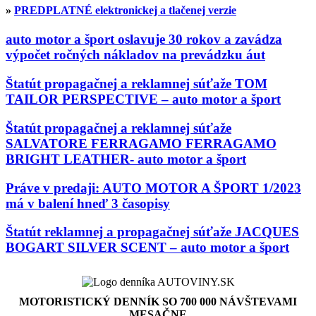
»
PREDPLATNÉ elektronickej a tlačenej verzie
auto motor a šport oslavuje 30 rokov a zavádza
výpočet ročných nákladov na prevádzku áut
Štatút propagačnej a reklamnej súťaže TOM
TAILOR PERSPECTIVE – auto motor a šport
Štatút propagačnej a reklamnej súťaže
SALVATORE FERRAGAMO FERRAGAMO
BRIGHT LEATHER- auto motor a šport
Práve v predaji: AUTO MOTOR A ŠPORT 1/2023
má v balení hneď 3 časopisy
Štatút reklamnej a propagačnej súťaže JACQUES
BOGART SILVER SCENT – auto motor a šport
MOTORISTICKÝ DENNÍK SO 700 000 NÁVŠTEVAMI
MESAČNE