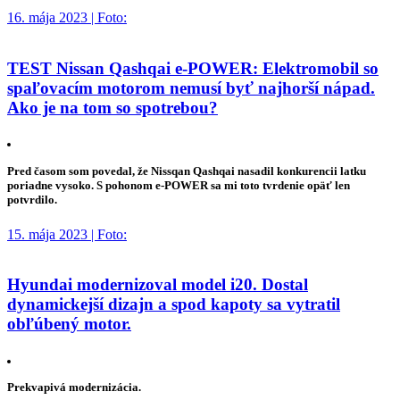
16. mája 2023 | Foto:
TEST Nissan Qashqai e-POWER: Elektromobil so
spaľovacím motorom nemusí byť najhorší nápad.
Ako je na tom so spotrebou?
Pred časom som povedal, že Nissqan Qashqai nasadil konkurencii latku
poriadne vysoko. S pohonom e-POWER sa mi toto tvrdenie opäť len
potvrdilo.
15. mája 2023 | Foto:
Hyundai modernizoval model i20. Dostal
dynamickejší dizajn a spod kapoty sa vytratil
obľúbený motor.
Prekvapivá modernizácia.