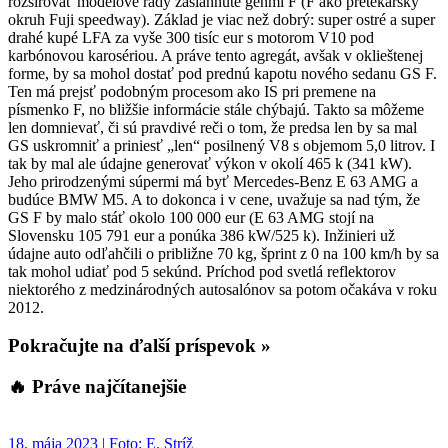
rozširovať modelové rady zasiahnuté génmi F (F ako pretekársky
okruh Fuji speedway). Základ je viac než dobrý: super ostré a super
drahé kupé LFA za vyše 300 tisíc eur s motorom V10 pod
karbónovou karosériou. A práve tento agregát, avšak v oklieštenej
forme, by sa mohol dostať pod prednú kapotu nového sedanu GS F.
Ten má prejsť podobným procesom ako IS pri premene na
písmenko F, no bližšie informácie stále chýbajú. Takto sa môžeme
len domnievať, či sú pravdivé reči o tom, že predsa len by sa mal
GS uskromniť a priniesť „len“ posilnený V8 s objemom 5,0 litrov. I
tak by mal ale údajne generovať výkon v okolí 465 k (341 kW).
Jeho prirodzenými súpermi má byť Mercedes-Benz E 63 AMG a
budúce BMW M5. A to dokonca i v cene, uvažuje sa nad tým, že
GS F by malo stáť okolo 100 000 eur (E 63 AMG stojí na
Slovensku 105 791 eur a ponúka 386 kW/525 k). Inžinieri už
údajne auto odľahčili o približne 70 kg, šprint z 0 na 100 km/h by sa
tak mohol udiať pod 5 sekúnd. Príchod pod svetlá reflektorov
niektorého z medzinárodných autosalónov sa potom očakáva v roku
2012.
Pokračujte na ďalší príspevok »
🔥 Práve najčítanejšie
18. mája 2023 | Foto: E. Stríž