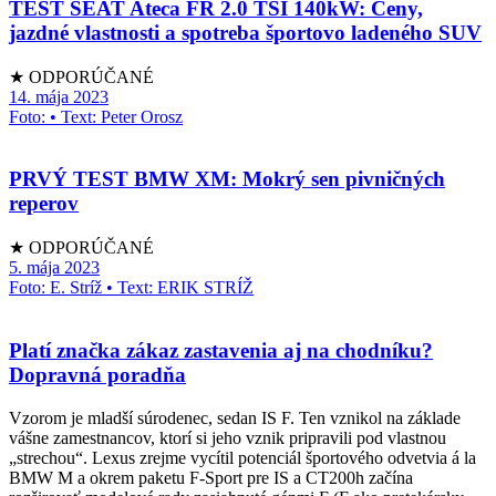
TEST SEAT Ateca FR 2.0 TSI 140kW: Ceny,
jazdné vlastnosti a spotreba športovo ladeného SUV
★ ODPORÚČANÉ
14. mája 2023
Foto: • Text: Peter Orosz
PRVÝ TEST BMW XM: Mokrý sen pivničných
reperov
★ ODPORÚČANÉ
5. mája 2023
Foto: E. Stríž • Text: ERIK STRÍŽ
Platí značka zákaz zastavenia aj na chodníku?
Dopravná poradňa
Vzorom je mladší súrodenec, sedan IS F. Ten vznikol na základe
vášne zamestnancov, ktorí si jeho vznik pripravili pod vlastnou
„strechou“. Lexus zrejme vycítil potenciál športového odvetvia á la
BMW M a okrem paketu F-Sport pre IS a CT200h začína