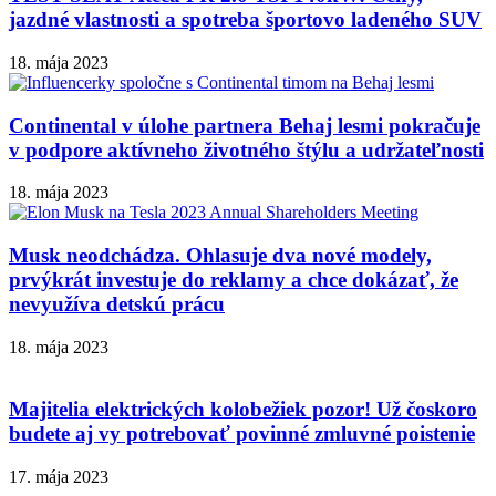
jazdné vlastnosti a spotreba športovo ladeného SUV
18. mája 2023
Continental v úlohe partnera Behaj lesmi pokračuje
v podpore aktívneho životného štýlu a udržateľnosti
18. mája 2023
Musk neodchádza. Ohlasuje dva nové modely,
prvýkrát investuje do reklamy a chce dokázať, že
nevyužíva detskú prácu
18. mája 2023
Majitelia elektrických kolobežiek pozor! Už čoskoro
budete aj vy potrebovať povinné zmluvné poistenie
17. mája 2023