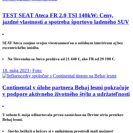
TEST SEAT Ateca FR 2.0 TSI 140kW: Ceny,
jazdné vlastnosti a spotreba športovo ladeného SUV
SEAT Ateca zaujme svojou všestrannosťou a solídnym interiérom aj bez
excentrického imidžu.
Na Slovensku sa Ateca predáva od 21 440 €, ako FR od 29 190 €.
18. mája 2023 | Foto:
Continental v úlohe partnera Behaj lesmi pokračuje
v podpore aktívneho životného štýlu a udržateľnosti
V sobotu 6. mája odštartovala prvou zastávkou na Devíne séria pretekov
Behaj lesmi.
Stovky bežkýň a bežcov si v unikátnom prostredí mali možnosť