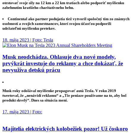
otestovať svoje sily na 12 km a 22 km tratiach alebo podporiť myšlienku
zabehnutím kratšieho charitatívneho behu.
Continental ako partner podujatia tiež vytvoril spoločný tím zo známych
osobností a svojich zamestnancov, ktorí svojou účasťou podporili
udržateľnú myšlienku pretekov.
18. mája 2023 | Foto: Tesla
Musk neodchádza. Ohlasuje dva nové modely,
prvýkrát investuje do reklamy a chce dokázať, že
nevyužíva detskú prácu
Musk roky odolával myšlienke propagovať autá Tesla. V roku 2019
tweetoval, že „nenávidí reklamu“ a „Tie peniaze používame na to, aby bol
produkt skvelý“. Dnes sa situácia mení.
17. mája 2023 | Foto:
Majitelia elektrických kolobežiek pozor! Už čoskoro