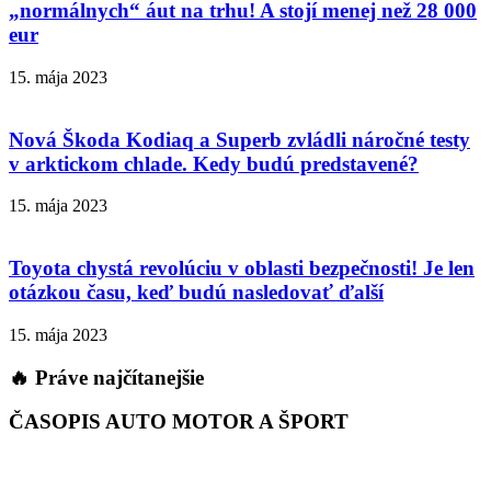
„normálnych“ áut na trhu! A stojí menej než 28 000
eur
15. mája 2023
Nová Škoda Kodiaq a Superb zvládli náročné testy
v arktickom chlade. Kedy budú predstavené?
15. mája 2023
Toyota chystá revolúciu v oblasti bezpečnosti! Je len
otázkou času, keď budú nasledovať ďalší
15. mája 2023
🔥 Práve najčítanejšie
ČASOPIS AUTO MOTOR A ŠPORT