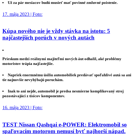
Už za pár mesiacov budú musieť mať povinné zmluvné poistenie.
17. mája 2023 | Foto:
Kúpa nového nie je vždy stávka na istotu: 5
najčastejších porúch v nových autách
Prieskum medzi reálnymi majiteľmi nových áut odhalil, aké problémy
motoristov trápia najčastejšie.
Napriek enormnému úsiliu automobiliek predávať spoľahlivé autá sa ani
tie najnovšie nevyhýbajú poruchám.
Inak to ani nejde, automobil je predsa nesmierne komplikovaný stroj
pozostávajúci z tisícov komponentov.
16. mája 2023 | Foto:
TEST Nissan Qashqai e-POWER: Elektromobil so
spaľovacím motorom nemusí byť najhorší nápad.