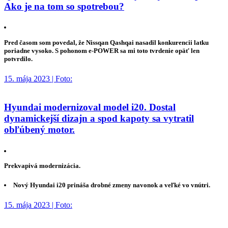
Ako je na tom so spotrebou?
Pred časom som povedal, že Nissqan Qashqai nasadil konkurencii latku
poriadne vysoko. S pohonom e-POWER sa mi toto tvrdenie opäť len
potvrdilo.
15. mája 2023 | Foto:
Hyundai modernizoval model i20. Dostal
dynamickejší dizajn a spod kapoty sa vytratil
obľúbený motor.
Prekvapivá modernizácia.
Nový Hyundai i20 prináša drobné zmeny navonok a veľké vo vnútri.
15. mája 2023 | Foto: