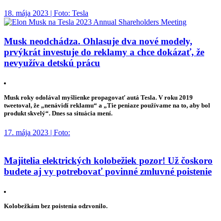
18. mája 2023 | Foto: Tesla
Musk neodchádza. Ohlasuje dva nové modely,
prvýkrát investuje do reklamy a chce dokázať, že
nevyužíva detskú prácu
Musk roky odolával myšlienke propagovať autá Tesla. V roku 2019
tweetoval, že „nenávidí reklamu“ a „Tie peniaze používame na to, aby bol
produkt skvelý“. Dnes sa situácia mení.
17. mája 2023 | Foto:
Majitelia elektrických kolobežiek pozor! Už čoskoro
budete aj vy potrebovať povinné zmluvné poistenie
Kolobežkám bez poistenia odzvonilo.