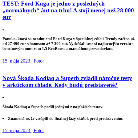
TEST: Ford Kuga je jedno z posledných
„normálnych“ áut na trhu! A stojí menej než 28 000
eur
Ponuka, ktorá sa neodmieta! Ford Kuga v špeciálnej edícii Trendy začína už
od 27 490 eur s bonusom až 7 300 eur. Vyskúšali sme si najlacnejšiu verziu s
benzínovým motorom 1.5 EcoBoost a manuálnou prevodovkou.
15. mája 2023 | Foto:
Nová Škoda Kodiaq a Superb zvládli náročné testy
v arktickom chlade. Kedy budú predstavené?
Škoda Kodiaq a Superb prešli jednými z najťažších testov.
Znamená to, že vstúpili do finálnej fázy skúšok pred predstavením.
15. mája 2023 | Foto: