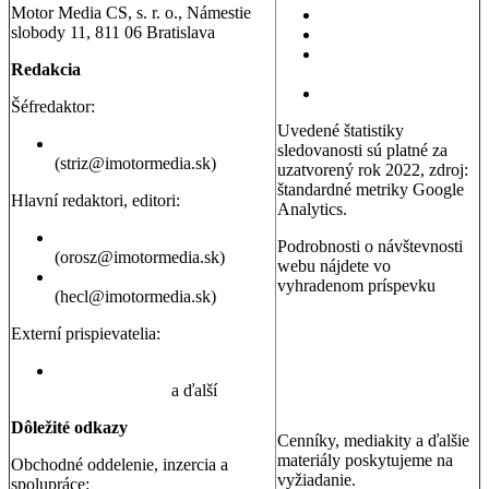
Motor Media CS, s. r. o., Námestie
Testy áut
slobody 11, 811 06 Bratislava
Testy motoriek
Servisné témy a
Redakcia
poradňa
Dopravná poradňa
Šéfredaktor:
Uvedené štatistiky
Erik Stríž
sledovanosti sú platné za
(striz@imotormedia.sk)
uzatvorený rok 2022, zdroj:
štandardné metriky Google
Hlavní redaktori, editori:
Analytics.
Peter Orosz
Podrobnosti o návštevnosti
(orosz@imotormedia.sk)
webu nájdete vo
David Hecl
vyhradenom príspevku
(hecl@imotormedia.sk)
Výsledky Google Analytics:
Autoviny.sk mesačne
Externí prispievatelia:
navštevuje 685-tisíc ľudí, sú
to muži aj ženy so záujmom
Juraj Hrivnák
,
Martin Šebesta
,
o kúpu auta, cestovanie a
Martin Gašparík
a ďalší
nehnuteľnosti
Dôležité odkazy
Cenníky, mediakity a ďalšie
materiály poskytujeme na
Obchodné oddelenie, inzercia a
vyžiadanie.
spolupráce: