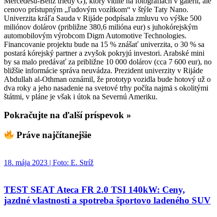
Mercedesu-Benz triedy G), ktorý vidíte na fotografiách v galérií, ale
cenovo prístupným „ľudovým vozítkom“ v štýle Taty Nano.
Univerzita kráľa Sauda v Rijáde podpísala zmluvu vo výške 500
miliónov dolárov (približne 380,6 milióna eur) s juhokórejským
automobilovým výrobcom Digm Automotive Technologies.
Financovanie projektu bude na 15 % znášať univerzita, o 30 % sa
postará kórejský partner a zvyšok pokryjú investori. Arabské mini
by sa malo predávať za približne 10 000 dolárov (cca 7 600 eur), no
bližšie informácie správa neuvádza. Prezident univerzity v Rijáde
Abdullah al-Othman oznámil, že prototyp vozidla bude hotový už o
dva roky a jeho nasadenie na svetové trhy počíta najmä s okolitými
štátmi, v pláne je však i útok na Severnú Ameriku.
Pokračujte na ďalší príspevok »
Práve najčítanejšie
18. mája 2023 | Foto: E. Stríž
TEST SEAT Ateca FR 2.0 TSI 140kW: Ceny,
jazdné vlastnosti a spotreba športovo ladeného SUV