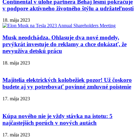
Continental v úlohe partnera Behaj lesmi pokračuje
v podpore aktívneho životného štýlu a udržateľnosti
18. mája 2023
Musk neodchádza. Ohlasuje dva nové modely,
prvýkrát investuje do reklamy a chce dokázať, že
nevyužíva detskú prácu
18. mája 2023
Majitelia elektrických kolobežiek pozor! Už čoskoro
budete aj vy potrebovať povinné zmluvné poistenie
17. mája 2023
Kúpa nového nie je vždy stávka na istotu: 5
najčastejších porúch v nových autách
17. mája 2023