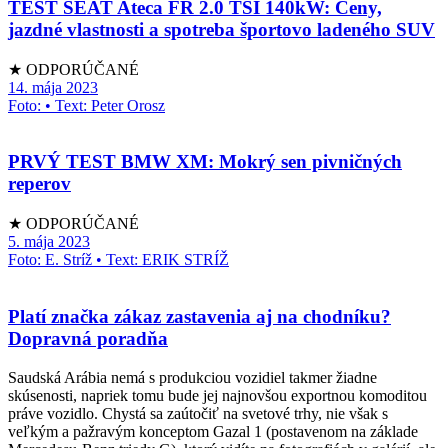
TEST SEAT Ateca FR 2.0 TSI 140kW: Ceny,
jazdné vlastnosti a spotreba športovo ladeného SUV
★ ODPORÚČANÉ
14. mája 2023
Foto: • Text: Peter Orosz
PRVÝ TEST BMW XM: Mokrý sen pivničných
reperov
★ ODPORÚČANÉ
5. mája 2023
Foto: E. Stríž • Text: ERIK STRÍŽ
Platí značka zákaz zastavenia aj na chodníku?
Dopravná poradňa
Saudská Arábia nemá s produkciou vozidiel takmer žiadne
skúsenosti, napriek tomu bude jej najnovšou exportnou komoditou
práve vozidlo. Chystá sa zaútočiť na svetové trhy, nie však s
veľkým a pažravým konceptom Gazal 1 (postavenom na základe