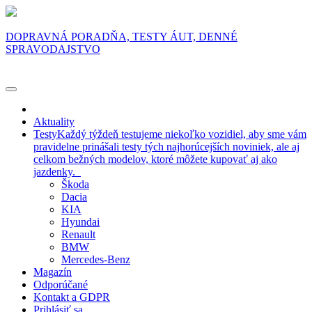
DOPRAVNÁ PORADŇA, TESTY ÁUT, DENNÉ
SPRAVODAJSTVO
Aktuality
Testy
Každý týždeň testujeme niekoľko vozidiel, aby sme vám
pravidelne prinášali testy tých najhorúcejších noviniek, ale aj
celkom bežných modelov, ktoré môžete kupovať aj ako
jazdenky.
Škoda
Dacia
KIA
Hyundai
Renault
BMW
Mercedes-Benz
Magazín
Odporúčané
Kontakt a GDPR
Prihlásiť sa