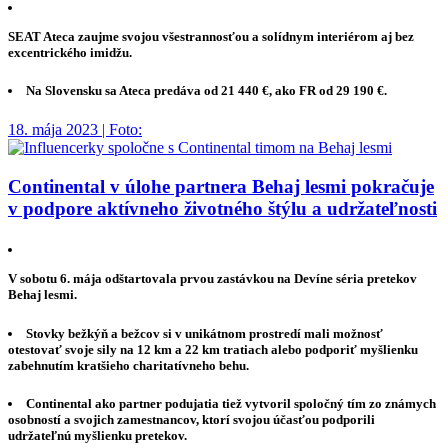
SEAT Ateca zaujme svojou všestrannosťou a solídnym interiérom aj bez
excentrického imidžu.
Na Slovensku sa Ateca predáva od 21 440 €, ako FR od 29 190 €.
18. mája 2023 | Foto:
Continental v úlohe partnera Behaj lesmi pokračuje
v podpore aktívneho životného štýlu a udržateľnosti
V sobotu 6. mája odštartovala prvou zastávkou na Devíne séria pretekov
Behaj lesmi.
Stovky bežkýň a bežcov si v unikátnom prostredí mali možnosť
otestovať svoje sily na 12 km a 22 km tratiach alebo podporiť myšlienku
zabehnutím kratšieho charitatívneho behu.
Continental ako partner podujatia tiež vytvoril spoločný tím zo známych
osobností a svojich zamestnancov, ktorí svojou účasťou podporili
udržateľnú myšlienku pretekov.