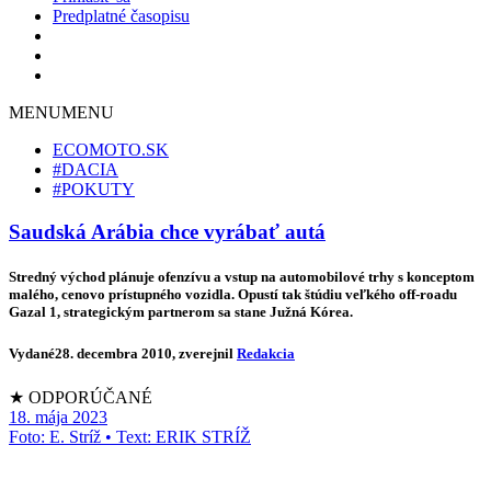
Predplatné časopisu
MENU
MENU
ECOMOTO.SK
#DACIA
#POKUTY
Saudská Arábia chce vyrábať autá
Stredný východ plánuje ofenzívu a vstup na automobilové trhy s konceptom
malého, cenovo prístupného vozidla. Opustí tak štúdiu veľkého off-roadu
Gazal 1, strategickým partnerom sa stane Južná Kórea.
Vydané
28. decembra 2010
, zverejnil
Redakcia
★ ODPORÚČANÉ
18. mája 2023
Foto: E. Stríž • Text: ERIK STRÍŽ