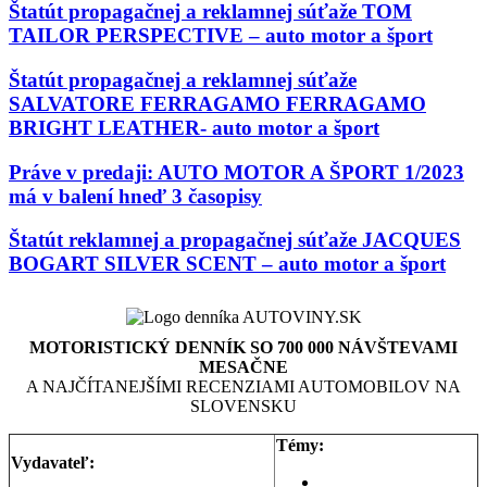
Štatút propagačnej a reklamnej súťaže TOM
TAILOR PERSPECTIVE – auto motor a šport
Štatút propagačnej a reklamnej súťaže
SALVATORE FERRAGAMO FERRAGAMO
BRIGHT LEATHER- auto motor a šport
Práve v predaji: AUTO MOTOR A ŠPORT 1/2023
má v balení hneď 3 časopisy
Štatút reklamnej a propagačnej súťaže JACQUES
BOGART SILVER SCENT – auto motor a šport
MOTORISTICKÝ DENNÍK SO 700 000 NÁVŠTEVAMI
MESAČNE
A NAJČÍTANEJŠÍMI RECENZIAMI AUTOMOBILOV NA
SLOVENSKU
Témy:
Vydavateľ:
Aktuality a správy