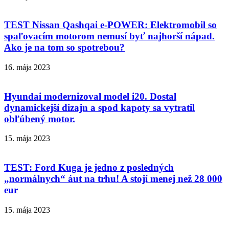
TEST Nissan Qashqai e-POWER: Elektromobil so
spaľovacím motorom nemusí byť najhorší nápad.
Ako je na tom so spotrebou?
16. mája 2023
Hyundai modernizoval model i20. Dostal
dynamickejší dizajn a spod kapoty sa vytratil
obľúbený motor.
15. mája 2023
TEST: Ford Kuga je jedno z posledných
„normálnych“ áut na trhu! A stojí menej než 28 000
eur
15. mája 2023