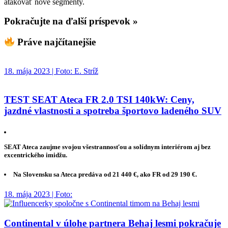
atakovať nové segmenty.
Pokračujte na ďalší príspevok »
Práve najčítanejšie
18. mája 2023 | Foto: E. Stríž
TEST SEAT Ateca FR 2.0 TSI 140kW: Ceny,
jazdné vlastnosti a spotreba športovo ladeného SUV
SEAT Ateca zaujme svojou všestrannosťou a solídnym interiérom aj bez
excentrického imidžu.
Na Slovensku sa Ateca predáva od 21 440 €, ako FR od 29 190 €.
18. mája 2023 | Foto:
Continental v úlohe partnera Behaj lesmi pokračuje