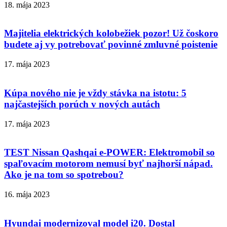
18. mája 2023
Majitelia elektrických kolobežiek pozor! Už čoskoro
budete aj vy potrebovať povinné zmluvné poistenie
17. mája 2023
Kúpa nového nie je vždy stávka na istotu: 5
najčastejších porúch v nových autách
17. mája 2023
TEST Nissan Qashqai e-POWER: Elektromobil so
spaľovacím motorom nemusí byť najhorší nápad.
Ako je na tom so spotrebou?
16. mája 2023
Hyundai modernizoval model i20. Dostal