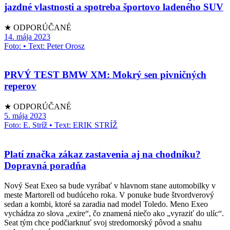
jazdné vlastnosti a spotreba športovo ladeného SUV
★ ODPORÚČANÉ
14. mája 2023
Foto: • Text: Peter Orosz
PRVÝ TEST BMW XM: Mokrý sen pivničných
reperov
★ ODPORÚČANÉ
5. mája 2023
Foto: E. Stríž • Text: ERIK STRÍŽ
Platí značka zákaz zastavenia aj na chodníku?
Dopravná poradňa
Nový Seat Exeo sa bude vyrábať v hlavnom stane automobilky v
meste Martorell od budúceho roka. V ponuke bude štvordverový
sedan a kombi, ktoré sa zaradia nad model Toledo. Meno Exeo
vychádza zo slova „exire“, čo znamená niečo ako „vyraziť do ulíc“.
Seat tým chce podčiarknuť svoj stredomorský pôvod a snahu