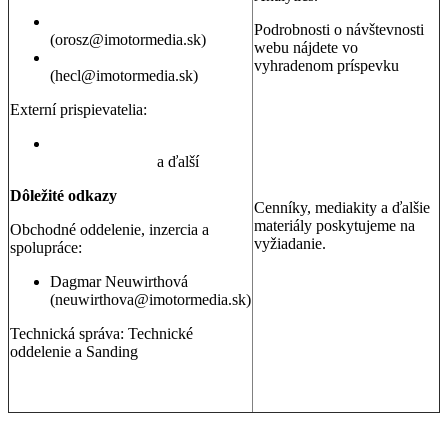
Peter Orosz
Podrobnosti o návštevnosti
(orosz@imotormedia.sk)
webu nájdete vo
David Hecl
vyhradenom príspevku
(hecl@imotormedia.sk)
Výsledky Google Analytics:
Autoviny.sk mesačne
Externí prispievatelia:
navštevuje 685-tisíc ľudí, sú
to muži aj ženy so záujmom
Juraj Hrivnák
,
Martin Šebesta
,
o kúpu auta, cestovanie a
Martin Gašparík
a ďalší
nehnuteľnosti
Dôležité odkazy
Cenníky, mediakity a ďalšie
materiály poskytujeme na
Obchodné oddelenie, inzercia a
vyžiadanie.
spolupráce:
Dagmar Neuwirthová
(neuwirthova@imotormedia.sk)
Technická správa: Technické
oddelenie a Sanding
GDPR a ochrana osobných údajov