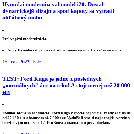
Hyundai modernizoval model i20. Dostal
dynamickejší dizajn a spod kapoty sa vytratil
obľúbený motor.
Prekvapivá modernizácia.
Nový Hyundai i20 prináša drobné zmeny navonok a veľké vo vnútri.
15. mája 2023 | Foto:
TEST: Ford Kuga je jedno z posledných
„normálnych“ áut na trhu! A stojí menej než 28 000
eur
Ponuka, ktorá sa neodmieta! Ford Kuga v špeciálnej edícii Trendy začína už
od 27 490 eur s bonusom až 7 300 eur. Vyskúšali sme si najlacnejšiu verziu s
benzínovým motorom 1.5 EcoBoost a manuálnou prevodovkou.