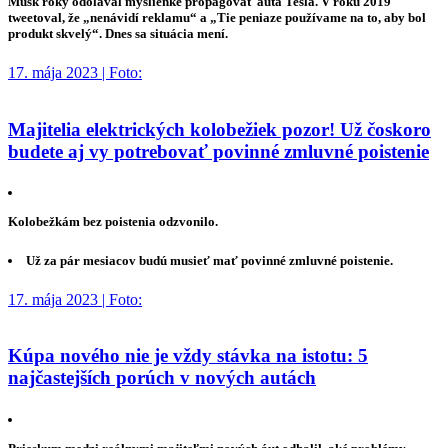
Musk roky odolával myšlienke propagovať autá Tesla. V roku 2019
tweetoval, že „nenávidí reklamu“ a „Tie peniaze používame na to, aby bol
produkt skvelý“. Dnes sa situácia mení.
17. mája 2023 | Foto:
Majitelia elektrických kolobežiek pozor! Už čoskoro
budete aj vy potrebovať povinné zmluvné poistenie
Kolobežkám bez poistenia odzvonilo.
Už za pár mesiacov budú musieť mať povinné zmluvné poistenie.
17. mája 2023 | Foto:
Kúpa nového nie je vždy stávka na istotu: 5
najčastejších porúch v nových autách