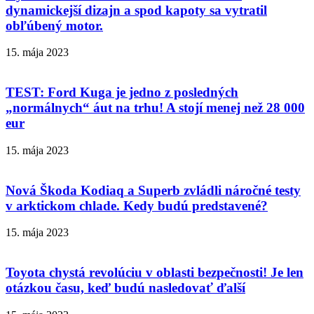
dynamickejší dizajn a spod kapoty sa vytratil
obľúbený motor.
15. mája 2023
TEST: Ford Kuga je jedno z posledných
„normálnych“ áut na trhu! A stojí menej než 28 000
eur
15. mája 2023
Nová Škoda Kodiaq a Superb zvládli náročné testy
v arktickom chlade. Kedy budú predstavené?
15. mája 2023
Toyota chystá revolúciu v oblasti bezpečnosti! Je len
otázkou času, keď budú nasledovať ďalší