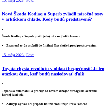
15. mája 2023 | Foto:
Nová Škoda Kodiaq a Superb zvládli náročné testy
v arktickom chlade. Kedy budú predstavené?
Škoda Kodiaq a Superb prešli jednými z najťažších testov.
Znamená to, že vstúpili do finálnej fázy skúšok pred predstavením.
15. mája 2023 | Foto:
Toyota chystá revolúciu v oblasti bezpečnosti! Je len
otázkou času, keď budú nasledovať ďalší
Japonská automobilka pracuje na novom dizajne airbagu na ochranu
hornej časti tela.
Zakryje aj tvár a v prípade kolízie stabilizuje krk a ramená