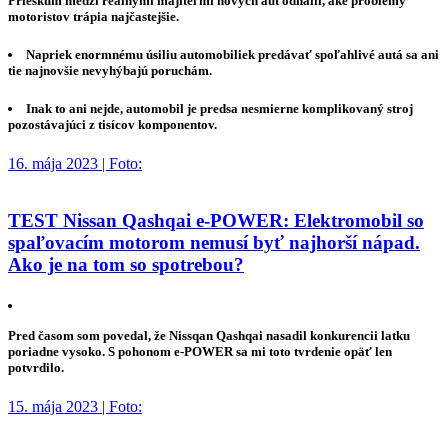
Prieskum medzi reálnymi majiteľmi nových áut odhalil, aké problémy
motoristov trápia najčastejšie.
Napriek enormnému úsiliu automobiliek predávať spoľahlivé autá sa ani
tie najnovšie nevyhýbajú poruchám.
Inak to ani nejde, automobil je predsa nesmierne komplikovaný stroj
pozostávajúci z tisícov komponentov.
16. mája 2023 | Foto:
TEST Nissan Qashqai e-POWER: Elektromobil so
spaľovacím motorom nemusí byť najhorší nápad.
Ako je na tom so spotrebou?
Pred časom som povedal, že Nissqan Qashqai nasadil konkurencii latku
poriadne vysoko. S pohonom e-POWER sa mi toto tvrdenie opäť len
potvrdilo.
15. mája 2023 | Foto: