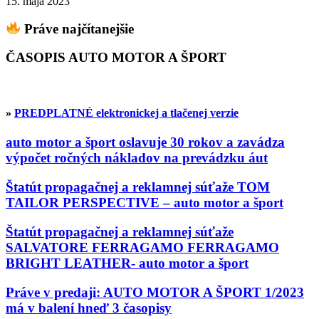
15. mája 2023
Práve najčítanejšie
ČASOPIS AUTO MOTOR A ŠPORT
»
PREDPLATNÉ elektronickej a tlačenej verzie
auto motor a šport oslavuje 30 rokov a zavádza
výpočet ročných nákladov na prevádzku áut
Štatút propagačnej a reklamnej súťaže TOM
TAILOR PERSPECTIVE – auto motor a šport
Štatút propagačnej a reklamnej súťaže
SALVATORE FERRAGAMO FERRAGAMO
BRIGHT LEATHER- auto motor a šport
Práve v predaji: AUTO MOTOR A ŠPORT 1/2023
má v balení hneď 3 časopisy