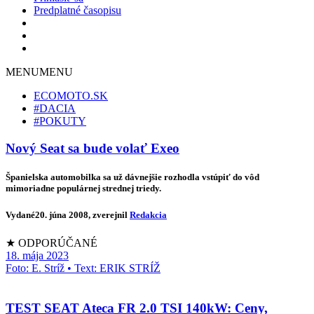
Predplatné časopisu
MENU
MENU
ECOMOTO.SK
#DACIA
#POKUTY
Nový Seat sa bude volať Exeo
Španielska automobilka sa už dávnejšie rozhodla vstúpiť do vôd
mimoriadne populárnej strednej triedy.
Vydané
20. júna 2008
, zverejnil
Redakcia
★ ODPORÚČANÉ
18. mája 2023
Foto: E. Stríž • Text: ERIK STRÍŽ
TEST SEAT Ateca FR 2.0 TSI 140kW: Ceny,