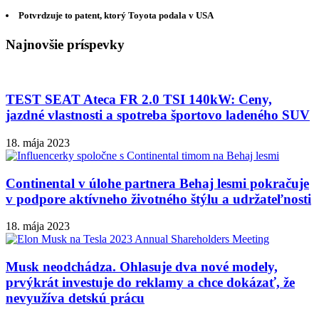
Potvrdzuje to patent, ktorý Toyota podala v USA
Najnovšie príspevky
TEST SEAT Ateca FR 2.0 TSI 140kW: Ceny,
jazdné vlastnosti a spotreba športovo ladeného SUV
18. mája 2023
Continental v úlohe partnera Behaj lesmi pokračuje
v podpore aktívneho životného štýlu a udržateľnosti
18. mája 2023
Musk neodchádza. Ohlasuje dva nové modely,
prvýkrát investuje do reklamy a chce dokázať, že
nevyužíva detskú prácu