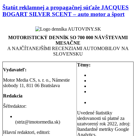
Štatút reklamnej a propagačnej súťaže JACQUES
BOGART SILVER SCENT – auto motor a šport
MOTORISTICKÝ DENNÍK SO 700 000 NÁVŠTEVAMI
MESAČNE
A NAJČÍTANEJŠÍMI RECENZIAMI AUTOMOBILOV NA
SLOVENSKU
Témy:
Vydavateľ:
Aktuality a správy
Motor Media CS, s. r. o., Námestie
Testy áut
slobody 11, 811 06 Bratislava
Testy motoriek
Servisné témy a
Redakcia
poradňa
Dopravná poradňa
Šéfredaktor:
Uvedené štatistiky
Erik Stríž
sledovanosti sú platné za
(striz@imotormedia.sk)
uzatvorený rok 2022, zdroj:
štandardné metriky Google
Hlavní redaktori, editori:
Analytics.