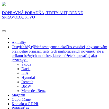
DOPRAVNÁ PORADŇA, TESTY ÁUT, DENNÉ
SPRAVODAJSTVO
Aktuality
Testy
Každý týždeň testujeme niekoľko vozidiel, aby sme vám
pravidelne prinášali testy tých najhorúcejších noviniek, ale aj
celkom bežných modelov, ktoré môžete kupovať aj ako
jazdenky.
Škoda
Dacia
KIA
Hyundai
Renault
BMW
Mercedes-Benz
Magazín
Odporúčané
Kontakt a GDPR
Prihlásiť sa