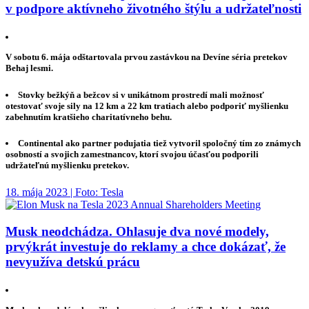
v podpore aktívneho životného štýlu a udržateľnosti
V sobotu 6. mája odštartovala prvou zastávkou na Devíne séria pretekov
Behaj lesmi.
Stovky bežkýň a bežcov si v unikátnom prostredí mali možnosť
otestovať svoje sily na 12 km a 22 km tratiach alebo podporiť myšlienku
zabehnutím kratšieho charitatívneho behu.
Continental ako partner podujatia tiež vytvoril spoločný tím zo známych
osobností a svojich zamestnancov, ktorí svojou účasťou podporili
udržateľnú myšlienku pretekov.
18. mája 2023 | Foto: Tesla
Musk neodchádza. Ohlasuje dva nové modely,
prvýkrát investuje do reklamy a chce dokázať, že
nevyužíva detskú prácu