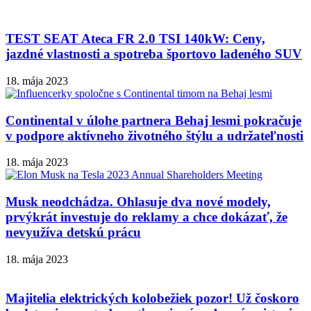
TEST SEAT Ateca FR 2.0 TSI 140kW: Ceny,
jazdné vlastnosti a spotreba športovo ladeného SUV
18. mája 2023
Continental v úlohe partnera Behaj lesmi pokračuje
v podpore aktívneho životného štýlu a udržateľnosti
18. mája 2023
Musk neodchádza. Ohlasuje dva nové modely,
prvýkrát investuje do reklamy a chce dokázať, že
nevyužíva detskú prácu
18. mája 2023
Majitelia elektrických kolobežiek pozor! Už čoskoro