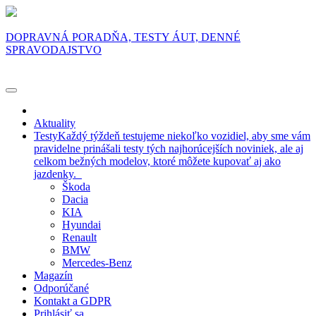
DOPRAVNÁ PORADŇA, TESTY ÁUT, DENNÉ
SPRAVODAJSTVO
Aktuality
Testy
Každý týždeň testujeme niekoľko vozidiel, aby sme vám
pravidelne prinášali testy tých najhorúcejších noviniek, ale aj
celkom bežných modelov, ktoré môžete kupovať aj ako
jazdenky.
Škoda
Dacia
KIA
Hyundai
Renault
BMW
Mercedes-Benz
Magazín
Odporúčané
Kontakt a GDPR
Prihlásiť sa