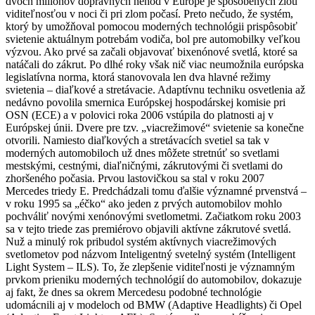
dvoch miliónov dopravných nehôd v Európe je spôsobených zlou
viditeľnosťou v noci či pri zlom počasí. Preto nečudo, že systém,
ktorý by umožňoval pomocou moderných technológii prispôsobiť
svietenie aktuálnym potrebám vodiča, bol pre automobilky veľkou
výzvou. Ako prvé sa začali objavovať bixenónové svetlá, ktoré sa
natáčali do zákrut. Po dlhé roky však nič viac neumožnila európska
legislatívna norma, ktorá stanovovala len dva hlavné režimy
svietenia – diaľkové a stretávacie. Adaptívnu techniku osvetlenia až
nedávno povolila smernica Európskej hospodárskej komisie pri
OSN (ECE) a v polovici roka 2006 vstúpila do platnosti aj v
Európskej únii. Dvere pre tzv. „viacrežimové“ svietenie sa konečne
otvorili. Namiesto diaľkových a stretávacích svetiel sa tak v
moderných automobiloch už dnes môžete stretnúť so svetlami
mestskými, cestnými, diaľničnými, zákrutovými či svetlami do
zhoršeného počasia. Prvou lastovičkou sa stal v roku 2007
Mercedes triedy E. Predchádzali tomu ďalšie významné prvenstvá –
v roku 1995 sa „éčko“ ako jeden z prvých automobilov mohlo
pochváliť novými xenónovými svetlometmi. Začiatkom roku 2003
sa v tejto triede zas premiérovo objavili aktívne zákrutové svetlá.
Nuž a minulý rok pribudol systém aktívnych viacrežimových
svetlometov pod názvom Inteligentný svetelný systém (Intelligent
Light System – ILS). To, že zlepšenie viditeľnosti je významným
prvkom prieniku moderných technológií do automobilov, dokazuje
aj fakt, že dnes sa okrem Mercedesu podobné technológie
udomácnili aj v modeloch od BMW (Adaptive Headlights) či Opel