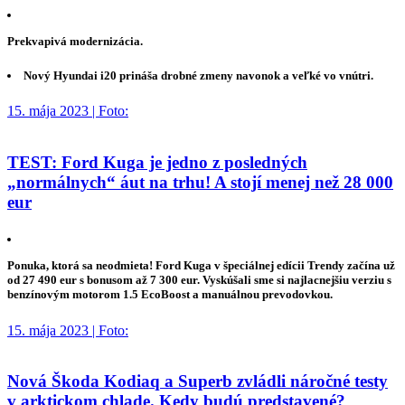
Prekvapivá modernizácia.
Nový Hyundai i20 prináša drobné zmeny navonok a veľké vo vnútri.
15. mája 2023 | Foto:
TEST: Ford Kuga je jedno z posledných
„normálnych“ áut na trhu! A stojí menej než 28 000
eur
Ponuka, ktorá sa neodmieta! Ford Kuga v špeciálnej edícii Trendy začína už
od 27 490 eur s bonusom až 7 300 eur. Vyskúšali sme si najlacnejšiu verziu s
benzínovým motorom 1.5 EcoBoost a manuálnou prevodovkou.
15. mája 2023 | Foto:
Nová Škoda Kodiaq a Superb zvládli náročné testy
v arktickom chlade. Kedy budú predstavené?