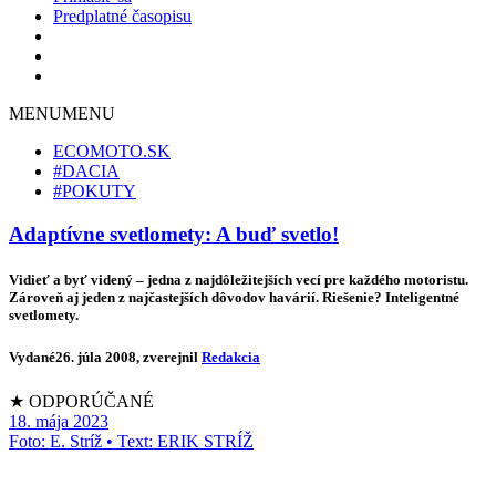
Predplatné časopisu
MENU
MENU
ECOMOTO.SK
#DACIA
#POKUTY
Adaptívne svetlomety: A buď svetlo!
Vidieť a byť videný – jedna z najdôležitejších vecí pre každého motoristu.
Zároveň aj jeden z najčastejších dôvodov havárií. Riešenie? Inteligentné
svetlomety.
Vydané
26. júla 2008
, zverejnil
Redakcia
★ ODPORÚČANÉ
18. mája 2023
Foto: E. Stríž • Text: ERIK STRÍŽ