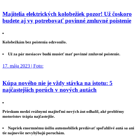
Majitelia elektrických kolobežiek pozor! Už čoskoro
budete aj vy potrebovať povinné zmluvné poistenie
Kolobežkám bez poistenia odzvonilo.
Už za pár mesiacov budú musieť mať povinné zmluvné poistenie.
17. mája 2023 | Foto:
Kúpa nového nie je vždy stávka na istotu: 5
najčastejších porúch v nových autách
Prieskum medzi reálnymi majiteľmi nových áut odhalil, aké problémy
motoristov trápia najčastejšie.
Napriek enormnému úsiliu automobiliek predávať spoľahlivé autá sa ani
tie najnovšie nevyhýbajú poruchám.