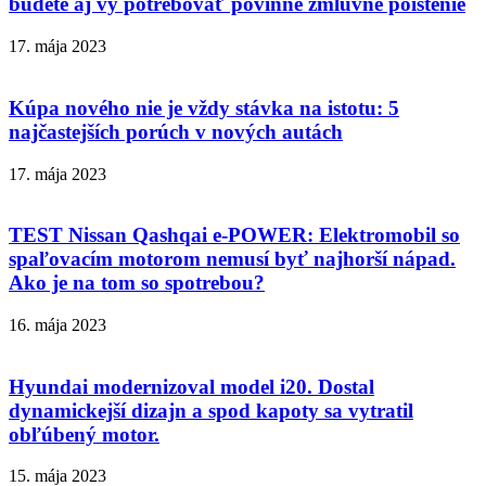
budete aj vy potrebovať povinné zmluvné poistenie
17. mája 2023
Kúpa nového nie je vždy stávka na istotu: 5
najčastejších porúch v nových autách
17. mája 2023
TEST Nissan Qashqai e-POWER: Elektromobil so
spaľovacím motorom nemusí byť najhorší nápad.
Ako je na tom so spotrebou?
16. mája 2023
Hyundai modernizoval model i20. Dostal
dynamickejší dizajn a spod kapoty sa vytratil
obľúbený motor.
15. mája 2023