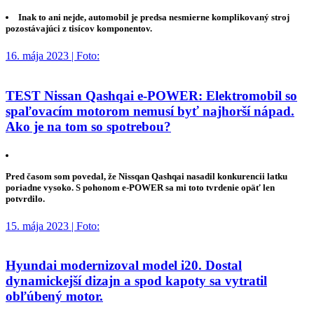
Inak to ani nejde, automobil je predsa nesmierne komplikovaný stroj
pozostávajúci z tisícov komponentov.
16. mája 2023 | Foto:
TEST Nissan Qashqai e-POWER: Elektromobil so
spaľovacím motorom nemusí byť najhorší nápad.
Ako je na tom so spotrebou?
Pred časom som povedal, že Nissqan Qashqai nasadil konkurencii latku
poriadne vysoko. S pohonom e-POWER sa mi toto tvrdenie opäť len
potvrdilo.
15. mája 2023 | Foto:
Hyundai modernizoval model i20. Dostal
dynamickejší dizajn a spod kapoty sa vytratil
obľúbený motor.