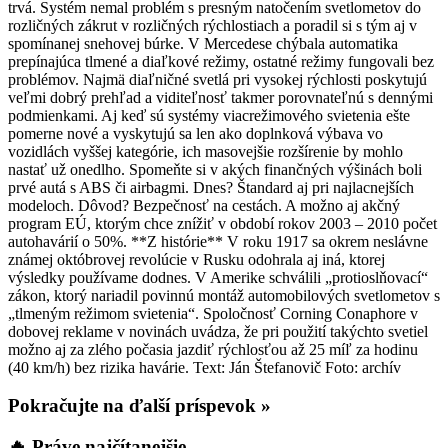
trvá. Systém nemal problém s presným natočením svetlometov do
rozličných zákrut v rozličných rýchlostiach a poradil si s tým aj v
spomínanej snehovej búrke. V Mercedese chýbala automatika
prepínajúca tlmené a diaľkové režimy, ostatné režimy fungovali bez
problémov. Najmä diaľničné svetlá pri vysokej rýchlosti poskytujú
veľmi dobrý prehľad a viditeľnosť takmer porovnateľnú s dennými
podmienkami. Aj keď sú systémy viacrežimového svietenia ešte
pomerne nové a vyskytujú sa len ako doplnková výbava vo
vozidlách vyššej kategórie, ich masovejšie rozšírenie by mohlo
nastať už onedlho. Spomeňte si v akých finančných výšinách boli
prvé autá s ABS či airbagmi. Dnes? Štandard aj pri najlacnejších
modeloch. Dôvod? Bezpečnosť na cestách. A možno aj akčný
program EÚ, ktorým chce znížiť v období rokov 2003 – 2010 počet
autohavárií o 50%. **Z histórie** V roku 1917 sa okrem neslávne
známej októbrovej revolúcie v Rusku odohrala aj iná, ktorej
výsledky používame dodnes. V Amerike schválili „protioslňovací“
zákon, ktorý nariadil povinnú montáž automobilových svetlometov s
„tlmeným režimom svietenia“. Spoločnosť Corning Conaphore v
dobovej reklame v novinách uvádza, že pri použití takýchto svetiel
možno aj za zlého počasia jazdiť rýchlosťou až 25 míľ za hodinu
(40 km/h) bez rizika havárie. Text: Ján Štefanovič Foto: archív
Pokračujte na ďalší príspevok »
🔥 Práve najčítanejšie