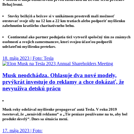
Behaj lesmi.
Stovky bežkýň a bežcov si v unikátnom prostredí mali možnosť
otestovať svoje sily na 12 km a 22 km tratiach alebo podporiť myšlienku
zabehnutím kratšieho charitatívneho behu.
Continental ako partner podujatia tiež vytvoril spoločný tím zo známych
osobností a svojich zamestnancov, ktorí svojou účasťou podporili
udržateľnú myšlienku pretekov.
18. mája 2023 | Foto: Tesla
Musk neodchádza. Ohlasuje dva nové modely,
prvýkrát investuje do reklamy a chce dokázať, že
nevyužíva detskú prácu
Musk roky odolával myšlienke propagovať autá Tesla. V roku 2019
tweetoval, že „nenávidí reklamu“ a „Tie peniaze používame na to, aby bol
produkt skvelý“. Dnes sa situácia mení.
17. mája 2023 | Foto: