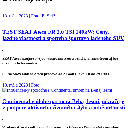
18. mája 2023 | Foto: E. Stríž
TEST SEAT Ateca FR 2.0 TSI 140kW: Ceny,
jazdné vlastnosti a spotreba športovo ladeného SUV
SEAT Ateca zaujme svojou všestrannosťou a solídnym interiérom aj bez
excentrického imidžu.
Na Slovensku sa Ateca predáva od 21 440 €, ako FR od 29 190 €.
18. mája 2023 | Foto:
Continental v úlohe partnera Behaj lesmi pokračuje
v podpore aktívneho životného štýlu a udržateľnosti
V sobotu 6. mája odštartovala prvou zastávkou na Devíne séria pretekov