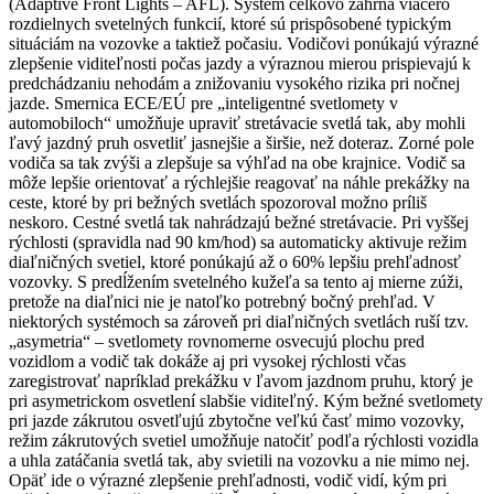
(Adaptive Front Lights – AFL). Systém celkovo zahŕňa viacero
rozdielnych svetelných funkcií, ktoré sú prispôsobené typickým
situáciám na vozovke a taktiež počasiu. Vodičovi ponúkajú výrazné
zlepšenie viditeľnosti počas jazdy a výraznou mierou prispievajú k
predchádzaniu nehodám a znižovaniu vysokého rizika pri nočnej
jazde. Smernica ECE/EÚ pre „inteligentné svetlomety v
automobiloch“ umožňuje upraviť stretávacie svetlá tak, aby mohli
ľavý jazdný pruh osvetliť jasnejšie a širšie, než doteraz. Zorné pole
vodiča sa tak zvýši a zlepšuje sa výhľad na obe krajnice. Vodič sa
môže lepšie orientovať a rýchlejšie reagovať na náhle prekážky na
ceste, ktoré by pri bežných svetlách spozoroval možno príliš
neskoro. Cestné svetlá tak nahrádzajú bežné stretávacie. Pri vyššej
rýchlosti (spravidla nad 90 km/hod) sa automaticky aktivuje režim
diaľničných svetiel, ktoré ponúkajú až o 60% lepšiu prehľadnosť
vozovky. S predĺžením svetelného kužeľa sa tento aj mierne zúži,
pretože na diaľnici nie je natoľko potrebný bočný prehľad. V
niektorých systémoch sa zároveň pri diaľničných svetlách ruší tzv.
„asymetria“ – svetlomety rovnomerne osvecujú plochu pred
vozidlom a vodič tak dokáže aj pri vysokej rýchlosti včas
zaregistrovať napríklad prekážku v ľavom jazdnom pruhu, ktorý je
pri asymetrickom osvetlení slabšie viditeľný. Kým bežné svetlomety
pri jazde zákrutou osvetľujú zbytočne veľkú časť mimo vozovky,
režim zákrutových svetiel umožňuje natočiť podľa rýchlosti vozidla
a uhla zatáčania svetlá tak, aby svietili na vozovku a nie mimo nej.
Opäť ide o výrazné zlepšenie prehľadnosti, vodič vidí, kým pri