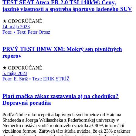
TEST SEAT Ateca FR 2.0 TSI 140kW: Ceny,
jazdné vlastnosti a spotreba športovo ladeného SUV
★ ODPORÚČANÉ
14. mája 2023
Foto: • Text: Peter Orosz
PRVÝ TEST BMW XM: Mokrý sen pivničných
reperov
★ ODPORÚČANÉ
5. mája 2023
Foto: E. Stríž • Text: ERIK STRÍŽ
Platí značka zákaz zastavenia aj na chodníku?
Dopravná poradňa
Podľa štúdie o koncepcii adaptívnych svetlometov od Hatema
Shadeeda a Joerga Wallascheka z Paderbornskej univerzity v
Nemecku dostáva vodič motorového vozidla až 90% informácií
vizuálnou formou. Zároveň táto štúdia uvádza, že až 23% z takmer