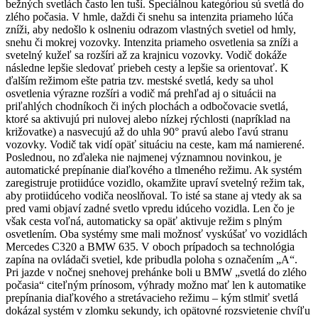
bežných svetlách často len tuší. Špeciálnou kategóriou sú svetlá do
zlého počasia. V hmle, daždi či snehu sa intenzita priameho lúča
zníži, aby nedošlo k oslneniu odrazom vlastných svetiel od hmly,
snehu či mokrej vozovky. Intenzita priameho osvetlenia sa zníži a
svetelný kužeľ sa rozšíri až za krajnicu vozovky. Vodič dokáže
následne lepšie sledovať priebeh cesty a lepšie sa orientovať. K
ďalším režimom ešte patria tzv. mestské svetlá, kedy sa uhol
osvetlenia výrazne rozšíri a vodič má prehľad aj o situácii na
priľahlých chodníkoch či iných plochách a odbočovacie svetlá,
ktoré sa aktivujú pri nulovej alebo nízkej rýchlosti (napríklad na
križovatke) a nasvecujú až do uhla 90° pravú alebo ľavú stranu
vozovky. Vodič tak vidí opäť situáciu na ceste, kam má namierené.
Poslednou, no zďaleka nie najmenej významnou novinkou, je
automatické prepínanie diaľkového a tlmeného režimu. Ak systém
zaregistruje protiidúce vozidlo, okamžite upraví svetelný režim tak,
aby protiidúceho vodiča neoslňoval. To isté sa stane aj vtedy ak sa
pred vami objaví zadné svetlo vpredu idúceho vozidla. Len čo je
však cesta voľná, automaticky sa opäť aktivuje režim s plným
osvetlením. Oba systémy sme mali možnosť vyskúšať vo vozidlách
Mercedes C320 a BMW 635. V oboch prípadoch sa technológia
zapína na ovládači svetiel, kde pribudla poloha s označením „A“.
Pri jazde v nočnej snehovej prehánke boli u BMW „svetlá do zlého
počasia“ citeľným prínosom, výhrady možno mať len k automatike
prepínania diaľkového a stretávacieho režimu – kým stlmiť svetlá
dokázal systém v zlomku sekundy, ich opätovné rozsvietenie chvíľu