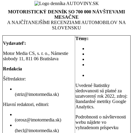
MOTORISTICKÝ DENNÍK SO 700 000 NÁVŠTEVAMI
MESAČNE
A NAJČÍTANEJŠÍMI RECENZIAMI AUTOMOBILOV NA
SLOVENSKU
Témy:
Vydavateľ:
Aktuality a správy
Motor Media CS, s. r. o., Námestie
Testy áut
slobody 11, 811 06 Bratislava
Testy motoriek
Servisné témy a
Redakcia
poradňa
Dopravná poradňa
Šéfredaktor:
Uvedené štatistiky
Erik Stríž
sledovanosti sú platné za
(striz@imotormedia.sk)
uzatvorený rok 2022, zdroj:
štandardné metriky Google
Hlavní redaktori, editori:
Analytics.
Peter Orosz
Podrobnosti o návštevnosti
(orosz@imotormedia.sk)
webu nájdete vo
David Hecl
vyhradenom príspevku
(hecl@imotormedia.sk)
Výsledky Google Analytics: