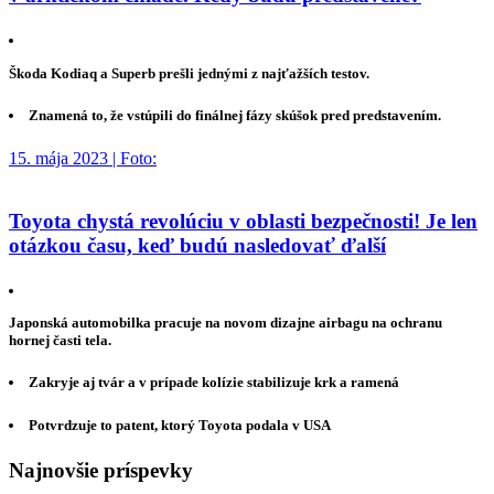
Škoda Kodiaq a Superb prešli jednými z najťažších testov.
Znamená to, že vstúpili do finálnej fázy skúšok pred predstavením.
15. mája 2023 | Foto:
Toyota chystá revolúciu v oblasti bezpečnosti! Je len
otázkou času, keď budú nasledovať ďalší
Japonská automobilka pracuje na novom dizajne airbagu na ochranu
hornej časti tela.
Zakryje aj tvár a v prípade kolízie stabilizuje krk a ramená
Potvrdzuje to patent, ktorý Toyota podala v USA
Najnovšie príspevky