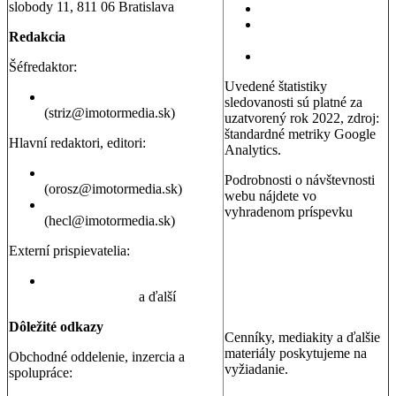
slobody 11, 811 06 Bratislava
Testy motoriek
Servisné témy a
Redakcia
poradňa
Dopravná poradňa
Šéfredaktor:
Uvedené štatistiky
Erik Stríž
sledovanosti sú platné za
(striz@imotormedia.sk)
uzatvorený rok 2022, zdroj:
štandardné metriky Google
Hlavní redaktori, editori:
Analytics.
Peter Orosz
Podrobnosti o návštevnosti
(orosz@imotormedia.sk)
webu nájdete vo
David Hecl
vyhradenom príspevku
(hecl@imotormedia.sk)
Výsledky Google Analytics:
Autoviny.sk mesačne
Externí prispievatelia:
navštevuje 685-tisíc ľudí, sú
to muži aj ženy so záujmom
Juraj Hrivnák
,
Martin Šebesta
,
o kúpu auta, cestovanie a
Martin Gašparík
a ďalší
nehnuteľnosti
Dôležité odkazy
Cenníky, mediakity a ďalšie
materiály poskytujeme na
Obchodné oddelenie, inzercia a
vyžiadanie.
spolupráce: