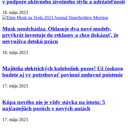
v podpore aktívneho životného štýlu a udržateľnosti
18. mája 2023
Musk neodchádza. Ohlasuje dva nové modely,
prvýkrát investuje do reklamy a chce dokázať, že
nevyužíva detskú prácu
18. mája 2023
Majitelia elektrických kolobežiek pozor! Už čoskoro
budete aj vy potrebovať povinné zmluvné poistenie
17. mája 2023
Kúpa nového nie je vždy stávka na istotu: 5
najčastejších porúch v nových autách
17. mája 2023