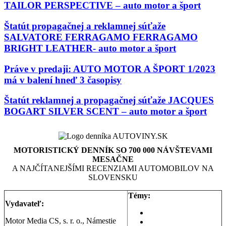
TAILOR PERSPECTIVE – auto motor a šport
Štatút propagačnej a reklamnej súťaže
SALVATORE FERRAGAMO FERRAGAMO
BRIGHT LEATHER- auto motor a šport
Práve v predaji: AUTO MOTOR A ŠPORT 1/2023
má v balení hneď 3 časopisy
Štatút reklamnej a propagačnej súťaže JACQUES
BOGART SILVER SCENT – auto motor a šport
MOTORISTICKÝ DENNÍK SO 700 000 NÁVŠTEVAMI
MESAČNE
A NAJČÍTANEJŠÍMI RECENZIAMI AUTOMOBILOV NA
SLOVENSKU
Témy:
Vydavateľ:
Aktuality a správy
Motor Media CS, s. r. o., Námestie
Testy áut