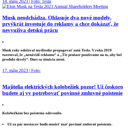
18. mája 2023 | Foto: Tesla
Musk neodchádza. Ohlasuje dva nové modely,
prvýkrát investuje do reklamy a chce dokázať, že
nevyužíva detskú prácu
Musk roky odolával myšlienke propagovať autá Tesla. V roku 2019
tweetoval, že „nenávidí reklamu“ a „Tie peniaze používame na to, aby bol
produkt skvelý“. Dnes sa situácia mení.
17. mája 2023 | Foto:
Majitelia elektrických kolobežiek pozor! Už čoskoro
budete aj vy potrebovať povinné zmluvné poistenie
Kolobežkám bez poistenia odzvonilo.
Už za pár mesiacov budú musieť mať povinné zmluvné poistenie.