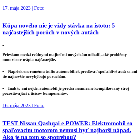
17. mája 2023 | Foto:
Kúpa nového nie je vždy stávka na istotu: 5
najčastejších porúch v nových autách
Prieskum medzi reálnymi majiteľmi nových áut odhalil, aké problémy
motoristov trápia najčastejšie.
Napriek enormnému úsiliu automobiliek predávať spoľahlivé autá sa ani
tie najnovšie nevyhýbajú poruchám.
Inak to ani nejde, automobil je predsa nesmierne komplikovaný stroj
pozostávajúci z tisícov komponentov.
16. mája 2023 | Foto:
TEST Nissan Qashqai e-POWER: Elektromobil so
spaľovacím motorom nemusí byť najhorší nápad.
Ako je na tom so spotrebou?