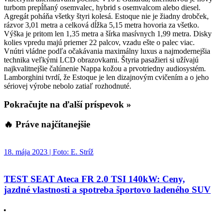
turbom prepĺňaný osemvalec, hybrid s osemvalcom alebo diesel.
Agregát poháňa všetky štyri kolesá. Estoque nie je žiadny drobček,
rázvor 3,01 metra a celková dĺžka 5,15 metra hovoria za všetko.
Výška je pritom len 1,35 metra a šírka masívnych 1,99 metra. Disky
kolies vpredu majú priemer 22 palcov, vzadu ešte o palec viac.
Vnútri vládne podľa očakávania maximálny luxus a najmodernejšia
technika veľkými LCD obrazovkami. Štyria pasažieri si užívajú
najkvalitnejšie čalúnenie Nappa kožou a prvotriedny audiosystém.
Lamborghini tvrdí, že Estoque je len dizajnovým cvičením a o jeho
sériovej výrobe nebolo zatiaľ rozhodnuté.
Pokračujte na ďalší príspevok »
🔥 Práve najčítanejšie
18. mája 2023 | Foto: E. Stríž
TEST SEAT Ateca FR 2.0 TSI 140kW: Ceny,
jazdné vlastnosti a spotreba športovo ladeného SUV