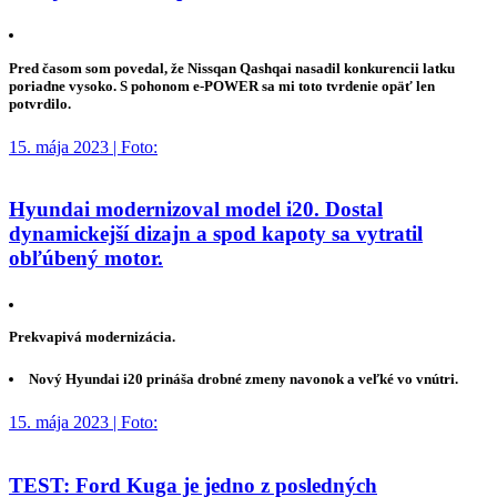
Pred časom som povedal, že Nissqan Qashqai nasadil konkurencii latku
poriadne vysoko. S pohonom e-POWER sa mi toto tvrdenie opäť len
potvrdilo.
15. mája 2023 | Foto:
Hyundai modernizoval model i20. Dostal
dynamickejší dizajn a spod kapoty sa vytratil
obľúbený motor.
Prekvapivá modernizácia.
Nový Hyundai i20 prináša drobné zmeny navonok a veľké vo vnútri.
15. mája 2023 | Foto:
TEST: Ford Kuga je jedno z posledných