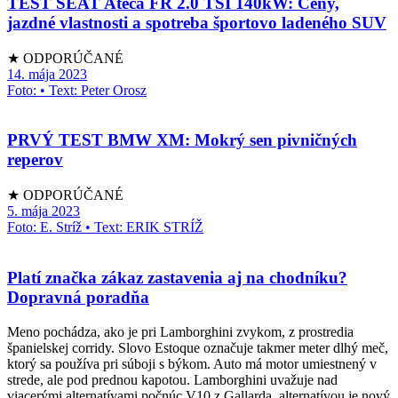
TEST SEAT Ateca FR 2.0 TSI 140kW: Ceny,
jazdné vlastnosti a spotreba športovo ladeného SUV
★ ODPORÚČANÉ
14. mája 2023
Foto: • Text: Peter Orosz
PRVÝ TEST BMW XM: Mokrý sen pivničných
reperov
★ ODPORÚČANÉ
5. mája 2023
Foto: E. Stríž • Text: ERIK STRÍŽ
Platí značka zákaz zastavenia aj na chodníku?
Dopravná poradňa
Meno pochádza, ako je pri Lamborghini zvykom, z prostredia
španielskej corridy. Slovo Estoque označuje takmer meter dlhý meč,
ktorý sa používa pri súboji s býkom. Auto má motor umiestnený v
strede, ale pod prednou kapotou. Lamborghini uvažuje nad
viacerými alternatívami počnúc V10 z Gallarda, alternatívou je nový