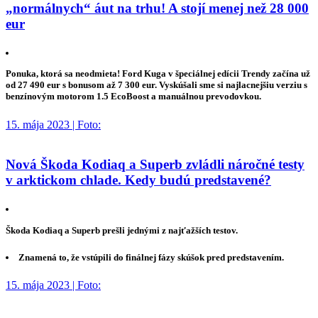
„normálnych“ áut na trhu! A stojí menej než 28 000
eur
Ponuka, ktorá sa neodmieta! Ford Kuga v špeciálnej edícii Trendy začína už
od 27 490 eur s bonusom až 7 300 eur. Vyskúšali sme si najlacnejšiu verziu s
benzínovým motorom 1.5 EcoBoost a manuálnou prevodovkou.
15. mája 2023 | Foto:
Nová Škoda Kodiaq a Superb zvládli náročné testy
v arktickom chlade. Kedy budú predstavené?
Škoda Kodiaq a Superb prešli jednými z najťažších testov.
Znamená to, že vstúpili do finálnej fázy skúšok pred predstavením.
15. mája 2023 | Foto: