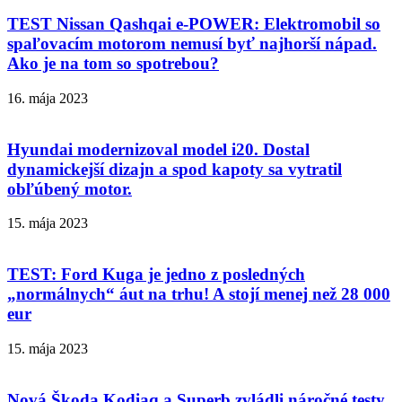
TEST Nissan Qashqai e-POWER: Elektromobil so
spaľovacím motorom nemusí byť najhorší nápad.
Ako je na tom so spotrebou?
16. mája 2023
Hyundai modernizoval model i20. Dostal
dynamickejší dizajn a spod kapoty sa vytratil
obľúbený motor.
15. mája 2023
TEST: Ford Kuga je jedno z posledných
„normálnych“ áut na trhu! A stojí menej než 28 000
eur
15. mája 2023
Nová Škoda Kodiaq a Superb zvládli náročné testy