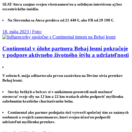
SEAT Ateca zaujme svojou všestrannosťou a solídnym interiérom aj bez
excentrického imidžu.
Na Slovensku sa Ateca predáva od 21 440 €, ako FR od 29 190 €.
18. mája 2023 | Foto:
Continental v úlohe partnera Behaj lesmi pokračuje
v podpore aktívneho životného štýlu a udržateľnosti
V sobotu 6. mája odštartovala prvou zastávkou na Devíne séria pretekov
Behaj lesmi.
Stovky bežkýň a bežcov si v unikátnom prostredí mali možnosť
otestovať svoje sily na 12 km a 22 km tratiach alebo podporiť myšlienku
zabehnutím kratšieho charitatívneho behu.
Continental ako partner podujatia tiež vytvoril spoločný tím zo známych
osobností a svojich zamestnancov, ktorí svojou účasťou podporili
udržateľnú myšlienku pretekov.