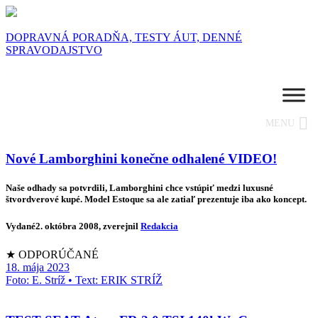
DOPRAVNÁ PORADŇA, TESTY ÁUT, DENNÉ
SPRAVODAJSTVO
MENU
Nové Lamborghini konečne odhalené VIDEO!
Naše odhady sa potvrdili, Lamborghini chce vstúpiť medzi luxusné
štvordverové kupé. Model Estoque sa ale zatiaľ prezentuje iba ako koncept.
Vydané
2. októbra 2008
, zverejnil
Redakcia
★ ODPORÚČANÉ
18. mája 2023
Foto: E. Stríž • Text: ERIK STRÍŽ