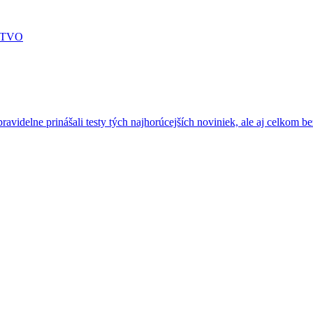
STVO
ravidelne prinášali testy tých najhorúcejších noviniek, ale aj celkom