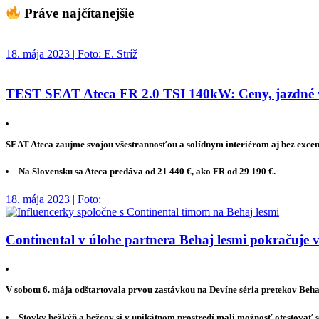
Práve najčítanejšie
18. mája 2023 | Foto: E. Stríž
TEST SEAT Ateca FR 2.0 TSI 140kW: Ceny, jazdné vl
SEAT Ateca zaujme svojou všestrannosťou a solídnym interiérom aj bez excen
Na Slovensku sa Ateca predáva od 21 440 €, ako FR od 29 190 €.
18. mája 2023 | Foto:
Continental v úlohe partnera Behaj lesmi pokračuje v
V sobotu 6. mája odštartovala prvou zastávkou na Devíne séria pretekov Beha
Stovky bežkýň a bežcov si v unikátnom prostredí mali možnosť otestovať s