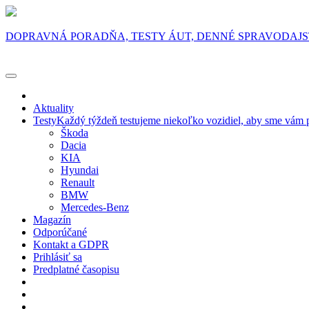
DOPRAVNÁ PORADŇA, TESTY ÁUT, DENNÉ SPRAVODAJ
Aktuality
Testy
Každý týždeň testujeme niekoľko vozidiel, aby sme vám p
Škoda
Dacia
KIA
Hyundai
Renault
BMW
Mercedes-Benz
Magazín
Odporúčané
Kontakt a GDPR
Prihlásiť sa
Predplatné časopisu