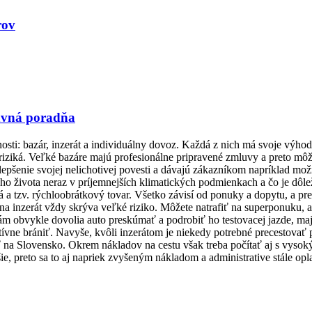
rov
ravná poradňa
nosti: bazár, inzerát a individuálny dovoz. Každá z nich má svoje vý
ky riziká. Veľké bazáre majú profesionálne pripravené zmluvy a preto môž
zlepšenie svojej nelichotivej povesti a dávajú zákazníkom napríklad mo
ojho života neraz v príjemnejších klimatických podmienkach a čo je dôle
 a tzv. rýchloobrátkový tovar. Všetko závisí od ponuky a dopytu, a pr
 inzerát vždy skrýva veľké riziko. Môžete natrafiť na superponuku, al
m obvykle dovolia auto preskúmať a podrobiť ho testovacej jazde, maji
ne brániť. Navyše, kvôli inzerátom je niekedy potrebné precestovať 
iezť na Slovensko. Okrem nákladov na cestu však treba počítať aj s vy
preto sa to aj napriek zvyšeným nákladom a administrative stále oplatí.