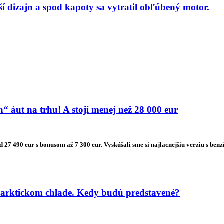
 dizajn a spod kapoty sa vytratil obľúbený motor.
 áut na trhu! A stojí menej než 28 000 eur
od 27 490 eur s bonusom až 7 300 eur. Vyskúšali sme si najlacnejšiu verziu s
 arktickom chlade. Kedy budú predstavené?