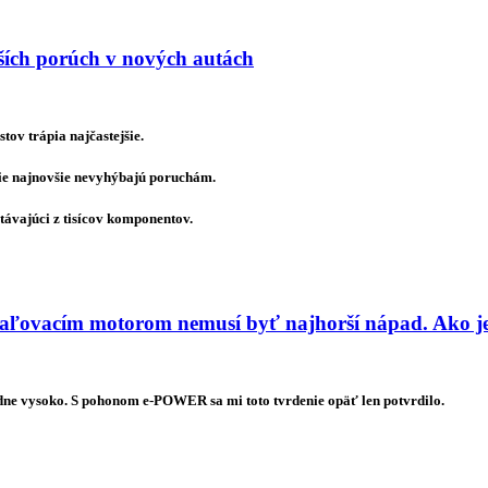
jších porúch v nových autách
ov trápia najčastejšie.
tie najnovšie nevyhýbajú poruchám.
távajúci z tisícov komponentov.
ľovacím motorom nemusí byť najhorší nápad. Ako je
dne vysoko. S pohonom e-POWER sa mi toto tvrdenie opäť len potvrdilo.