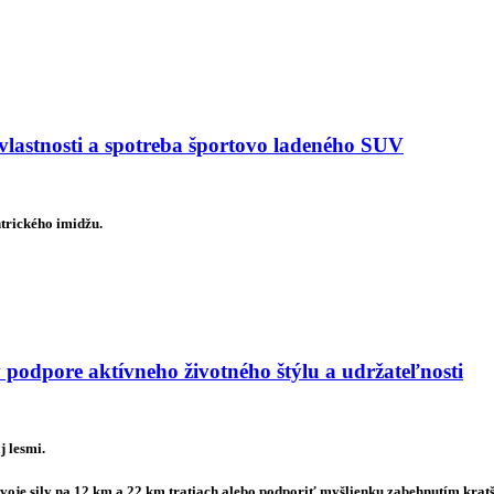
astnosti a spotreba športovo ladeného SUV
trického imidžu.
 podpore aktívneho životného štýlu a udržateľnosti
j lesmi.
voje sily na 12 km a 22 km tratiach alebo podporiť myšlienku zabehnutím kratš