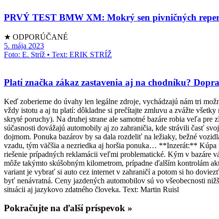
PRVÝ TEST BMW XM: Mokrý sen pivničných repe
★ ODPORÚČANÉ
5. mája 2023
Foto: E. Stríž • Text: ERIK STRÍŽ
Platí značka zákaz zastavenia aj na chodníku? Dop
Keď zoberieme do úvahy len legálne zdroje, vychádzajú nám tri mož
vždy istotu a aj tu platí: dôkladne si prečítajte zmluvu a zvážte všet
skryté poruchy). Na druhej strane ale samotné bazáre robia veľa pre 
súčasnosti dovážajú automobily aj zo zahraničia, kde strávili časť sv
dojmom. Ponuka bazárov by sa dala rozdeliť na ležiaky, bežné vozidlá
vzadu, tým väčšia a nezriedka aj horšia ponuka… **Inzerát:** Kúpa na
riešenie prípadných reklamácii veľmi problematické. Kým v bazáre vá
môže takýmto skúšobným kilometrom, prípadne ďalším kontrolám aktív
variant je vybrať si auto cez internet v zahraničí a potom si ho dov
byť nenávratná. Ceny jazdených automobilov sú vo všeobecnosti nižšie, 
situácii aj jazykovo zdatného človeka. Text: Martin Ruisl
Pokračujte na ďalší príspevok »