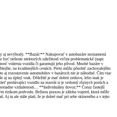
hody aj nevýhody. **Bazár:** Nakupovať v autobazáre neznamená
e byť riešenie niektorých záležitostí veľmi problematické (napr.
žnosť vrátenia vozidla či garantujú jeho pôvod. Mnohé bazáre v
žitejšie, na kvalitnejších cestách. Preto môžu pôsobiť zachovalejším
eto aj rozostavenie automobilov v bazároch nie je náhodné. Čím viac
e aj na úplný vrak. Dôležité je mať dobrú zmluvu, lebo inak je
teľ predávajúci vozidlo na inzerát si je vedomý rôznych porúch a
poriadne vzdialenosti… **Individuálny dovoz:** Čoraz častejší
sokým rizikom podvodu. Bežnou praxou je záloha vopred, ktorá môže
 Aj tu ale stále platí, že je dobré mať pri sebe skúseného a v tejto