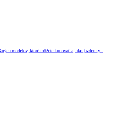
 bežných modelov, ktoré môžete kupovať aj ako jazdenky.