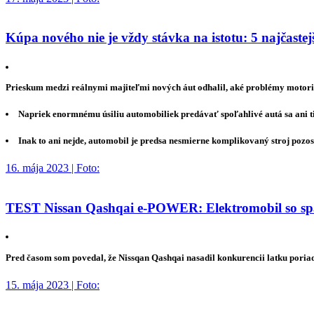
Kúpa nového nie je vždy stávka na istotu: 5 najčaste
Prieskum medzi reálnymi majiteľmi nových áut odhalil, aké problémy motorist
Napriek enormnému úsiliu automobiliek predávať spoľahlivé autá sa ani 
Inak to ani nejde, automobil je predsa nesmierne komplikovaný stroj pozos
16. mája 2023 | Foto:
TEST Nissan Qashqai e-POWER: Elektromobil so spa
Pred časom som povedal, že Nissqan Qashqai nasadil konkurencii latku poria
15. mája 2023 | Foto: