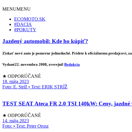
MENU
MENU
ECOMOTO.SK
#DACIA
#POKUTY
Jazdený automobil: Kde ho kúpiť?
Získať nové auto je pomerne jednoduché. Prídete k oficiálnemu predajcovi, z
Vydané
22. novembra 2008
, zverejnil
Redakcia
★ ODPORÚČANÉ
18. mája 2023
Foto: E. Stríž • Text: ERIK STRÍŽ
TEST SEAT Ateca FR 2.0 TSI 140kW: Ceny, jazdné vl
★ ODPORÚČANÉ
14. mája 2023
Foto: • Text: Peter Orosz