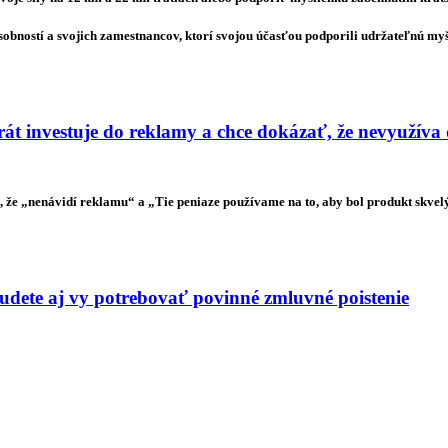
sobností a svojich zamestnancov, ktorí svojou účasťou podporili udržateľnú my
t investuje do reklamy a chce dokázať, že nevyužíva
že „nenávidí reklamu“ a „Tie peniaze používame na to, aby bol produkt skvelý“
budete aj vy potrebovať povinné zmluvné poistenie