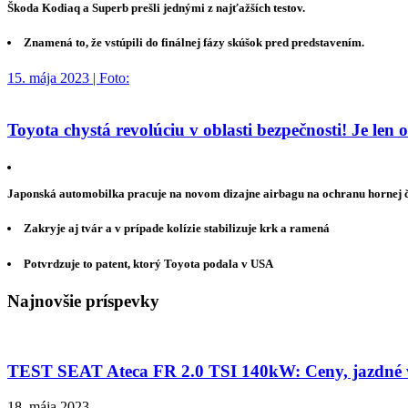
Škoda Kodiaq a Superb prešli jednými z najťažších testov.
Znamená to, že vstúpili do finálnej fázy skúšok pred predstavením.
15. mája 2023 | Foto:
Toyota chystá revolúciu v oblasti bezpečnosti! Je len
Japonská automobilka pracuje na novom dizajne airbagu na ochranu hornej ča
Zakryje aj tvár a v prípade kolízie stabilizuje krk a ramená
Potvrdzuje to patent, ktorý Toyota podala v USA
Najnovšie príspevky
TEST SEAT Ateca FR 2.0 TSI 140kW: Ceny, jazdné vl
18. mája 2023