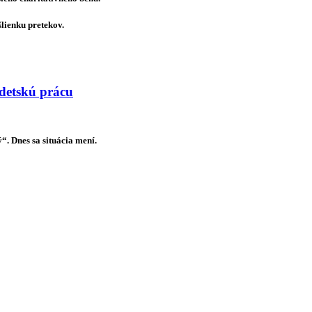
šlienku pretekov.
 detskú prácu
. Dnes sa situácia mení.