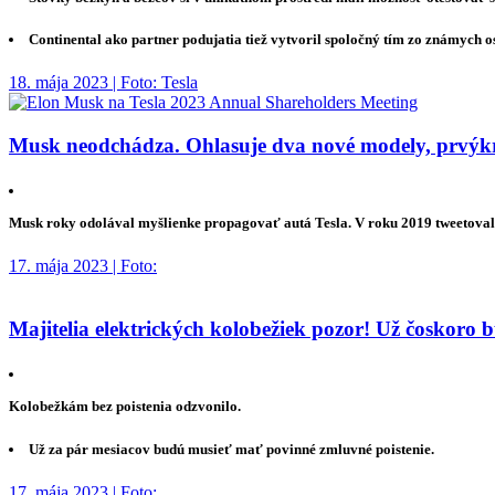
Continental ako partner podujatia tiež vytvoril spoločný tím zo známych o
18. mája 2023 | Foto: Tesla
Musk neodchádza. Ohlasuje dva nové modely, prvýkrá
Musk roky odolával myšlienke propagovať autá Tesla. V roku 2019 tweetoval, 
17. mája 2023 | Foto:
Majitelia elektrických kolobežiek pozor! Už čoskoro 
Kolobežkám bez poistenia odzvonilo.
Už za pár mesiacov budú musieť mať povinné zmluvné poistenie.
17. mája 2023 | Foto: