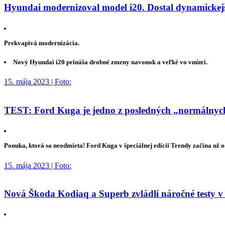
Hyundai modernizoval model i20. Dostal dynamickejší
Prekvapivá modernizácia.
Nový Hyundai i20 prináša drobné zmeny navonok a veľké vo vnútri.
15. mája 2023 | Foto:
TEST: Ford Kuga je jedno z posledných „normálnych“
Ponuka, ktorá sa neodmieta! Ford Kuga v špeciálnej edícii Trendy začína už 
15. mája 2023 | Foto:
Nová Škoda Kodiaq a Superb zvládli náročné testy v