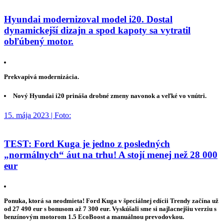
Hyundai modernizoval model i20. Dostal
dynamickejší dizajn a spod kapoty sa vytratil
obľúbený motor.
Prekvapivá modernizácia.
Nový Hyundai i20 prináša drobné zmeny navonok a veľké vo vnútri.
15. mája 2023 | Foto:
TEST: Ford Kuga je jedno z posledných
„normálnych“ áut na trhu! A stojí menej než 28 000
eur
Ponuka, ktorá sa neodmieta! Ford Kuga v špeciálnej edícii Trendy začína už
od 27 490 eur s bonusom až 7 300 eur. Vyskúšali sme si najlacnejšiu verziu s
benzínovým motorom 1.5 EcoBoost a manuálnou prevodovkou.