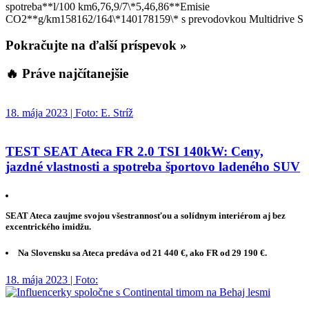
spotreba**l/100 km6,76,9/7\*5,46,86**Emisie
CO2**g/km158162/164\*140178159\* s prevodovkou Multidrive S
Pokračujte na ďalší príspevok »
🔥 Práve najčítanejšie
18. mája 2023 | Foto: E. Stríž
TEST SEAT Ateca FR 2.0 TSI 140kW: Ceny,
jazdné vlastnosti a spotreba športovo ladeného SUV
SEAT Ateca zaujme svojou všestrannosťou a solídnym interiérom aj bez
excentrického imidžu.
Na Slovensku sa Ateca predáva od 21 440 €, ako FR od 29 190 €.
18. mája 2023 | Foto: