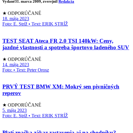
Vydané
31. marca 2009
, zverejnil
Redakcia
★ ODPORÚČANÉ
18. mája 2023
Foto: E. Stríž • Text: ERIK STRÍŽ
TEST SEAT Ateca FR 2.0 TSI 140kW: Ceny,
jazdné vlastnosti a spotreba športovo ladeného SUV
★ ODPORÚČANÉ
14. mája 2023
Foto: • Text: Peter Orosz
PRVÝ TEST BMW XM: Mokrý sen pivničných
reperov
★ ODPORÚČANÉ
5. mája 2023
Foto: E. Stríž • Text: ERIK STRÍŽ
Platí značka zákaz zastavenia aj na chodníku?