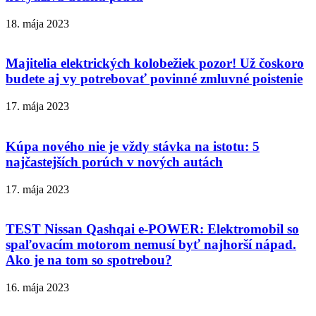
18. mája 2023
Majitelia elektrických kolobežiek pozor! Už čoskoro
budete aj vy potrebovať povinné zmluvné poistenie
17. mája 2023
Kúpa nového nie je vždy stávka na istotu: 5
najčastejších porúch v nových autách
17. mája 2023
TEST Nissan Qashqai e-POWER: Elektromobil so
spaľovacím motorom nemusí byť najhorší nápad.
Ako je na tom so spotrebou?
16. mája 2023