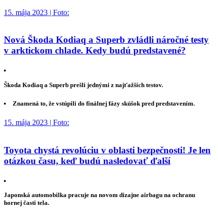
15. mája 2023 | Foto:
Nová Škoda Kodiaq a Superb zvládli náročné testy
v arktickom chlade. Kedy budú predstavené?
Škoda Kodiaq a Superb prešli jednými z najťažších testov.
Znamená to, že vstúpili do finálnej fázy skúšok pred predstavením.
15. mája 2023 | Foto:
Toyota chystá revolúciu v oblasti bezpečnosti! Je len
otázkou času, keď budú nasledovať ďalší
Japonská automobilka pracuje na novom dizajne airbagu na ochranu
hornej časti tela.