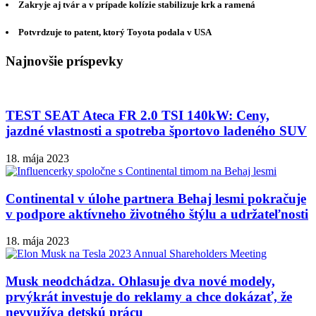
Zakryje aj tvár a v prípade kolízie stabilizuje krk a ramená
Potvrdzuje to patent, ktorý Toyota podala v USA
Najnovšie príspevky
TEST SEAT Ateca FR 2.0 TSI 140kW: Ceny,
jazdné vlastnosti a spotreba športovo ladeného SUV
18. mája 2023
Continental v úlohe partnera Behaj lesmi pokračuje
v podpore aktívneho životného štýlu a udržateľnosti
18. mája 2023
Musk neodchádza. Ohlasuje dva nové modely,
prvýkrát investuje do reklamy a chce dokázať, že
nevyužíva detskú prácu