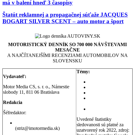
má v balení hneď 3 časopisy
Štatút reklamnej a propagačnej súťaže JACQUES
BOGART SILVER SCENT – auto motor a šport
MOTORISTICKÝ DENNÍK SO 700 000 NÁVŠTEVAMI
MESAČNE
A NAJČÍTANEJŠÍMI RECENZIAMI AUTOMOBILOV NA
SLOVENSKU
Témy:
Vydavateľ:
Aktuality a správy
Motor Media CS, s. r. o., Námestie
Testy áut
slobody 11, 811 06 Bratislava
Testy motoriek
Servisné témy a
Redakcia
poradňa
Dopravná poradňa
Šéfredaktor:
Uvedené štatistiky
Erik Stríž
sledovanosti sú platné za
(striz@imotormedia.sk)
uzatvorený rok 2022, zdroj: