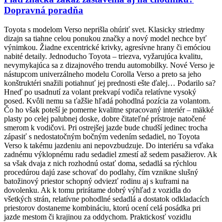
Dopravná poradňa
Toyota s modelom Verso neprišla ohúriť svet. Klasicky striedmy
dizajn sa tiahne celou ponukou značky a nový model nechce byť
výnimkou. Žiadne excentrické krivky, agresívne hrany či emóciou
nabité detaily. Jednoducho Toyota – triezva, vyžarujúca kvalitu,
nevymykajúca sa z dizajnového trendu automobilky. Nové Verso je
nástupcom univerzálneho modelu Corolla Verso a preto sa jeho
konštruktéri snažili potiahnuť jej prednosti ešte ďalej… Podarilo sa?
Hneď po usadnutí za volant prekvapí vodiča relatívne vysoký
posed. Kvôli nemu sa ťažšie hľadá pohodlná pozícia za volantom.
Čo ho však poteší je pomerne kvalitne spracovaný interiér – mäkké
plasty po celej palubnej doske, dobre čitateľné prístroje natočené
smerom k vodičovi. Pri ostrejšej jazde bude chudší jedinec trocha
zápasiť s nedostatočným bočným vedením sedadiel, no Toyota
Verso k takému jazdeniu ani nepovzbudzuje. Do interiéru sa vďaka
zadnému výklopnému radu sedadiel zmestí až sedem pasažierov. Ak
sa však dvaja z nich rozhodnú ostať doma, sedadlá sa rýchlou
procedúrou dajú zase schovať do podlahy, čím vznikne slušný
batožinový priestor schopný odviezť rodinu aj s kuframi na
dovolenku. Ak k tomu prirátame dobrý výhľad z vozidla do
všetkých strán, relatívne pohodlné sedadlá a dostatok odkladacích
priestorov dostaneme kombináciu, ktorú ocení celá posádka pri
jazde mestom či krajinou za oddychom. Praktickosť vozidlu