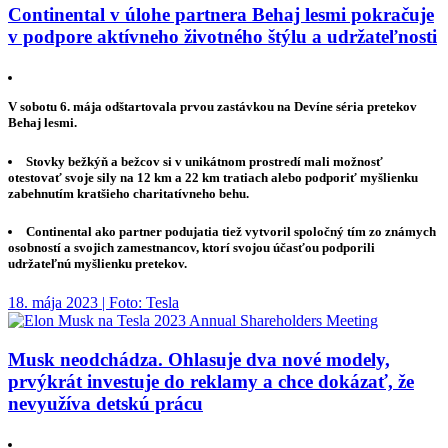
Continental v úlohe partnera Behaj lesmi pokračuje
v podpore aktívneho životného štýlu a udržateľnosti
V sobotu 6. mája odštartovala prvou zastávkou na Devíne séria pretekov
Behaj lesmi.
Stovky bežkýň a bežcov si v unikátnom prostredí mali možnosť
otestovať svoje sily na 12 km a 22 km tratiach alebo podporiť myšlienku
zabehnutím kratšieho charitatívneho behu.
Continental ako partner podujatia tiež vytvoril spoločný tím zo známych
osobností a svojich zamestnancov, ktorí svojou účasťou podporili
udržateľnú myšlienku pretekov.
18. mája 2023 | Foto: Tesla
Musk neodchádza. Ohlasuje dva nové modely,
prvýkrát investuje do reklamy a chce dokázať, že
nevyužíva detskú prácu