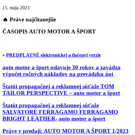
15. mája 2023
🔥 Práve najčítanejšie
ČASOPIS AUTO MOTOR A ŠPORT
»
PREDPLATNÉ elektronickej a tlačenej verzie
auto motor a šport oslavuje 30 rokov a zavádza
výpočet ročných nákladov na prevádzku áut
Štatút propagačnej a reklamnej súťaže TOM
TAILOR PERSPECTIVE – auto motor a šport
Štatút propagačnej a reklamnej súťaže
SALVATORE FERRAGAMO FERRAGAMO
BRIGHT LEATHER- auto motor a šport
Práve v predaji: AUTO MOTOR A ŠPORT 1/2023