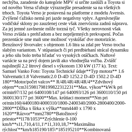
nechýba, zaradenie do kategórie MPV si určite zaslúži a Toyota si
od nového Versa sľubuje výraznejšie presadenie sa na všetkých
trhoch. Toyota Verso je postavená na platforme z modelu Avensis.
Zvýšené ťažisko nemá pri jazde negatívny vplyv. Agresívnejšie
vodičské sklony po zauzlenej ceste však znervóznia zadnú nápravu.
Za jej jemné zavlnenie môže torzná tyč. Všetky nerovnosti však
Verso zvláda s prehľadom a bez nepríjemných prekvapení. Počas
prezentácie sme mali sme možnosť vyskúšať dve motorizície.
Benzínový štvorvalec s objemom 1.6 litra sa zdal pre Verso trocha
slabým variantom. V stúpaniach či pri predbiehaní strácal dynamiku
a jeho silu bolo treba hľadať vo vysokých otáčkach. Naftové
variácie sa na prvý dojem javili ako vhodnejšia voľba. Zvlášť
najsilnejší 2,2 litrový diesel s výkonom 130 kW (177 k). Text:
Samuel Vanko Foto: Toyota Technické údaje**Typ motora** 1.6
Valvematic1.8 Valvematic2.0 D-4D 1252.2 D-4D 1502.2 D-4D
180**Motor/počet valcov** R/4R/4R/4R/4R/4**Zdvihový
objem**cm315981798199822312231**Max. výkon**kW/k pri
ot/min97/132 pri 6400108/147 pri 640093/126 pri 3600110/150 pri
3600130/177 pri 3600**Max. krútiaci moment**Nm pri
ot/min160/4400180/4000310/1800-2400340/2000-2800400/2000-
2800**Dĺžka x šírka x výška**mm4440 x 1790 x
1620**Rázvor**mm2780**Batožinový
priestor**l178/1053**Zrýchlenie 0-100
km/h**s11,710,4/11,1\*11,310,18,7**Maximálna
rýchlosť**km/h185190/185\*185195210**Kombinovaná