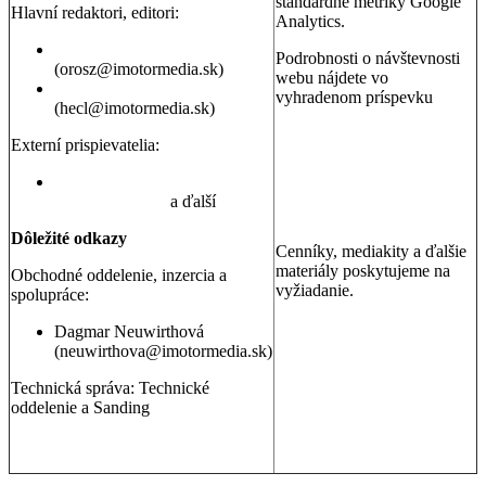
štandardné metriky Google
Hlavní redaktori, editori:
Analytics.
Peter Orosz
Podrobnosti o návštevnosti
(orosz@imotormedia.sk)
webu nájdete vo
David Hecl
vyhradenom príspevku
(hecl@imotormedia.sk)
Výsledky Google Analytics:
Autoviny.sk mesačne
Externí prispievatelia:
navštevuje 685-tisíc ľudí, sú
to muži aj ženy so záujmom
Juraj Hrivnák
,
Martin Šebesta
,
o kúpu auta, cestovanie a
Martin Gašparík
a ďalší
nehnuteľnosti
Dôležité odkazy
Cenníky, mediakity a ďalšie
materiály poskytujeme na
Obchodné oddelenie, inzercia a
vyžiadanie.
spolupráce:
Dagmar Neuwirthová
(neuwirthova@imotormedia.sk)
Technická správa: Technické
oddelenie a Sanding
GDPR a ochrana osobných údajov