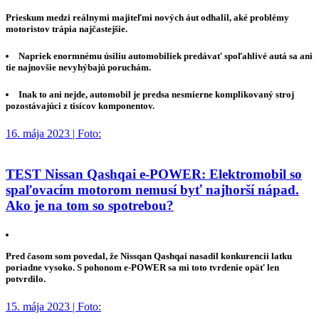
Prieskum medzi reálnymi majiteľmi nových áut odhalil, aké problémy
motoristov trápia najčastejšie.
Napriek enormnému úsiliu automobiliek predávať spoľahlivé autá sa ani
tie najnovšie nevyhýbajú poruchám.
Inak to ani nejde, automobil je predsa nesmierne komplikovaný stroj
pozostávajúci z tisícov komponentov.
16. mája 2023 | Foto:
TEST Nissan Qashqai e-POWER: Elektromobil so
spaľovacím motorom nemusí byť najhorší nápad.
Ako je na tom so spotrebou?
Pred časom som povedal, že Nissqan Qashqai nasadil konkurencii latku
poriadne vysoko. S pohonom e-POWER sa mi toto tvrdenie opäť len
potvrdilo.
15. mája 2023 | Foto: