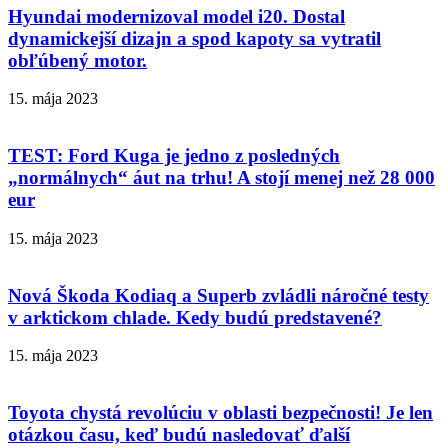
Hyundai modernizoval model i20. Dostal
dynamickejší dizajn a spod kapoty sa vytratil
obľúbený motor.
15. mája 2023
TEST: Ford Kuga je jedno z posledných
„normálnych“ áut na trhu! A stojí menej než 28 000
eur
15. mája 2023
Nová Škoda Kodiaq a Superb zvládli náročné testy
v arktickom chlade. Kedy budú predstavené?
15. mája 2023
Toyota chystá revolúciu v oblasti bezpečnosti! Je len
otázkou času, keď budú nasledovať ďalší