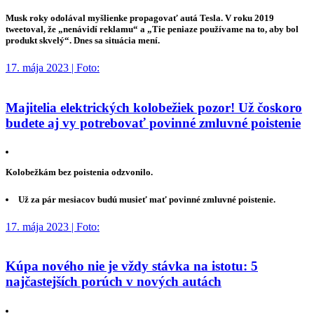
Musk roky odolával myšlienke propagovať autá Tesla. V roku 2019
tweetoval, že „nenávidí reklamu“ a „Tie peniaze používame na to, aby bol
produkt skvelý“. Dnes sa situácia mení.
17. mája 2023 | Foto:
Majitelia elektrických kolobežiek pozor! Už čoskoro
budete aj vy potrebovať povinné zmluvné poistenie
Kolobežkám bez poistenia odzvonilo.
Už za pár mesiacov budú musieť mať povinné zmluvné poistenie.
17. mája 2023 | Foto:
Kúpa nového nie je vždy stávka na istotu: 5
najčastejších porúch v nových autách